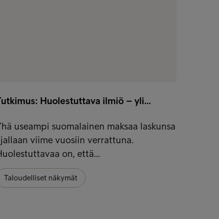
utkimus: Huolestuttava ilmiö – yli…
Tieto l
Yhä useampi suomalainen maksaa laskunsa
Valvon
jallaan viime vuosiin verrattuna.
muide
uolestuttavaa on, että…
taloud
Taloudelliset näkymät
Vinkit