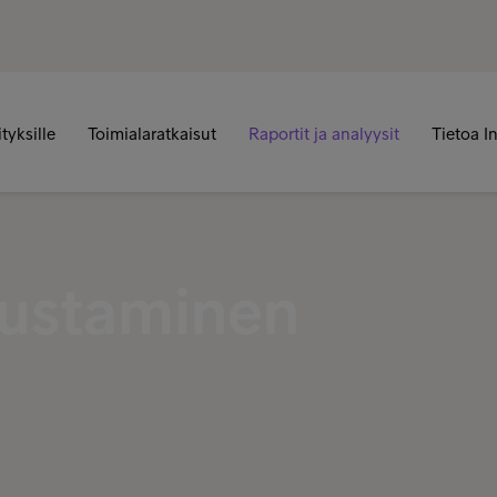
ityksille
Toimialaratkaisut
Raportit ja analyysit
Tietoa I
ustaminen