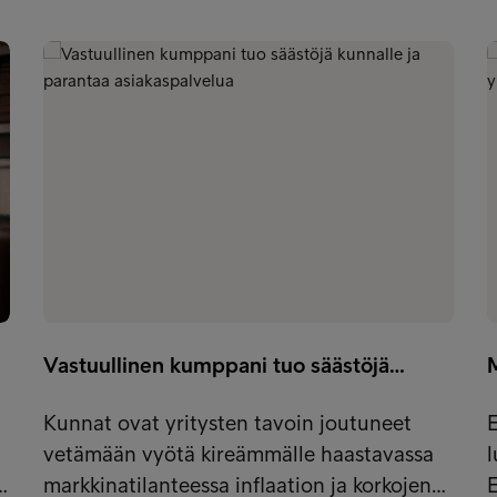
Vastuullinen kumppani tuo säästöjä…
Kunnat ovat yritysten tavoin joutuneet
E
vetämään vyötä kireämmälle haastavassa
l
…
markkinatilanteessa inflaation ja korkojen…
E