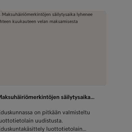
Maksuhäiriömerkintöjen säilytysaika…
Luotto
duskunnassa on pitkään valmisteltu
Parise
uottotietolain uudistusta.
oikeus
duskuntakäsittely luottotietolain…
maksu