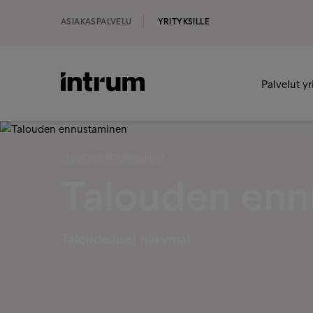
ASIAKASPALVELU
YRITYKSILLE
Palvelut yr
‹ LUOTTOTIETOPALVELUT
Talouden enn
Taloudelliset näkymät