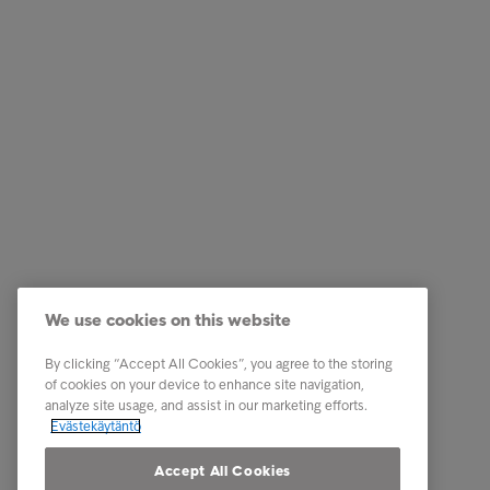
Ratkaisut yrityksille
Pikalinki
Luottotietopalvelut
Ura Intru
Laskunvälitys- ja reskontrapalvelut
Tietoa I
Perintäpalvelut
Ota yhte
We use cookies on this website
Kumppanuuspalvelut
Tunnist
Toimialaratkaisut
Uutiset
By clicking “Accept All Cookies”, you agree to the storing
of cookies on your device to enhance site navigation,
Raportit ja analyysit
Intrum m
analyze site usage, and assist in our marketing efforts.
Evästekäytäntö
Tietosuoj
osapuole
Accept All Cookies