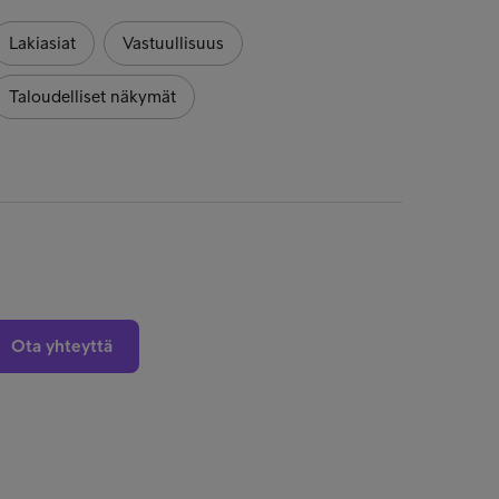
Lakiasiat
Vastuullisuus
Lakias
Taloudelliset näkymät
Talou
Ota yhteyttä