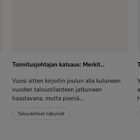
Toimitusjohtajan katsaus: Merkit…
T
Vuosi sitten kirjoitin joulun alla kuluneen
vuoden taloustilanteen jatkuneen
a
haastavana, mutta pieniä…
H
Taloudelliset näkymät