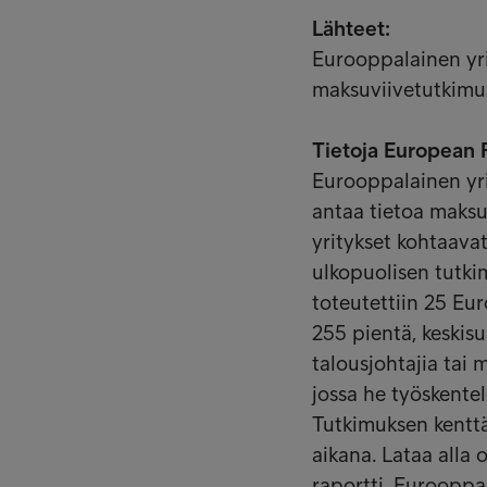
Lähteet:
Eurooppalainen yr
maksuviivetutkimu
Tietoja European
Eurooppalainen yr
antaa tietoa maksu
yritykset kohtaavat
ulkopuolisen tutki
toteutettiin 25 Eu
255 pientä, keskisuu
talousjohtajia tai m
jossa he työskentel
Tutkimuksen kenttä
aikana. Lataa alla
raportti. Eurooppa