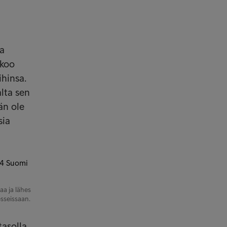
aa
skoo
ihinsa.
lta sen
än ole
sia
aa ja lähes
sseissaan.
tasolla