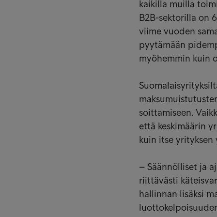
kaikilla muilla toim
B2B-sektorilla on 6
viime vuoden sama
pyytämään pidempi
myöhemmin kuin o
Suomalaisyrityksilt
maksumuistutusten
soittamiseen. Vaik
että keskimäärin y
kuin itse yrityksen
– Säännölliset ja a
riittävästi käteisv
hallinnan lisäksi 
luottokelpoisuuden