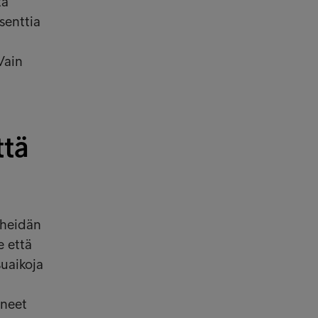
tä
senttia
Vain
ttä
 heidän
e että
suaikoja
yneet