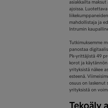
asiakkailta maksut 
ajoissa. Luotettav
liikekumppaneiden 
mahdollistaja ja e
Intrumin kaupallin
Tutkimuksemme muka
panostaa digitaalis
Pk-yrittäjistä 49 p
korot ja käytännön
yrityksistä näkee a
esteenä. Viimeisi
osuus on laskenut s
yrityksistä on voi
Tekoäly 