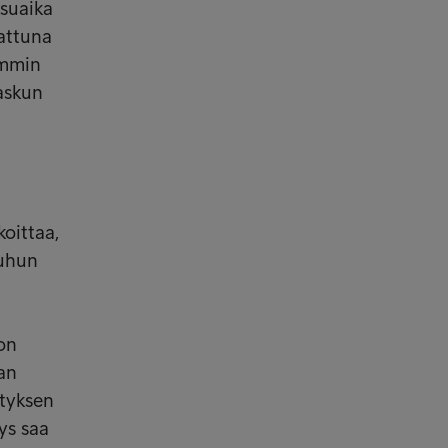
ksuaika
rattuna
emmin
askun
oittaa,
uuhun
 on
ran
ityksen
ys saa