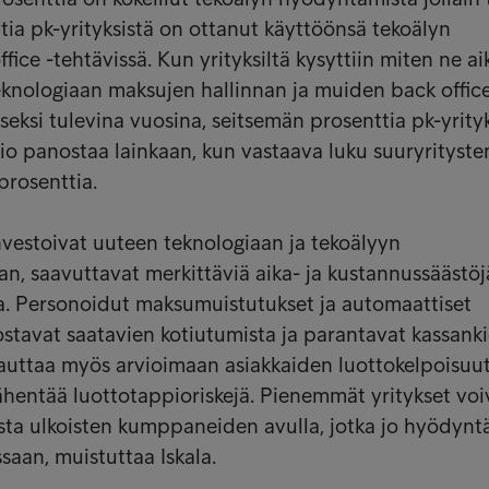
tia pk-yrityksistä on ottanut käyttöönsä tekoälyn
ffice -tehtävissä. Kun yrityksiltä kysyttiin miten ne a
knologiaan maksujen hallinnan ja muiden back office
eksi tulevina vuosina, seitsemän prosenttia pk-yrityk
aio panostaa lainkaan, kun vastaava luku suuryrityste
 prosenttia.
investoivat uuteen teknologiaan ja tekoälyyn
n, saavuttavat merkittäviä aika- ja kustannussäästöj
a. Personoidut maksumuistutukset ja automaattiset
ostavat saatavien kotiutumista ja parantavat kassank
auttaa myös arvioimaan asiakkaiden luottokelpoisuu
hentää luottotappioriskejä. Pienemmät yritykset voi
sta ulkoisten kumppaneiden avulla, jotka jo hyödynt
ssaan, muistuttaa Iskala.