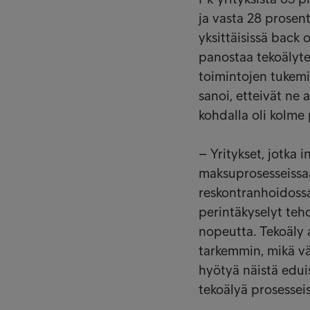
ja vasta 28 prosent
yksittäisissä back o
panostaa tekoälyte
toimintojen tukemis
sanoi, etteivät ne 
kohdalla oli kolme
– Yritykset, jotka 
maksuprosesseissaa
reskontranhoidoss
perintäkyselyt teh
nopeutta. Tekoäly 
tarkemmin, mikä vä
hyötyä näistä edui
tekoälyä prosessei