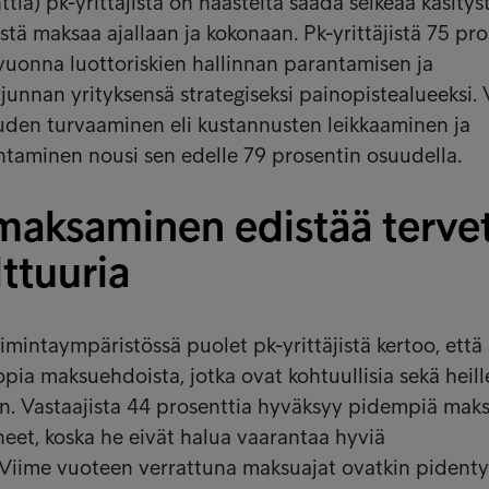
ttia) pk-yrittäjistä on haasteita saada selkeää käsitys
tä maksaa ajallaan ja kokonaan. Pk-yrittäjistä 75 pro
vuonna luottoriskien hallinnan parantamisen ja
junnan yrityksensä strategiseksi painopistealueeksi. 
uden turvaaminen eli kustannusten leikkaaminen ja
taminen nousi sen edelle 79 prosentin osuudella.
 maksaminen edistää terve
ttuuria
imintaympäristössä puolet pk-yrittäjistä kertoo, että
pia maksuehdoista, jotka ovat kohtuullisia sekä heill
en. Vastaajista 44 prosenttia hyväksyy pidempiä mak
neet, koska he eivät halua vaarantaa hyviä
 Viime vuoteen verrattuna maksuajat ovatkin pident