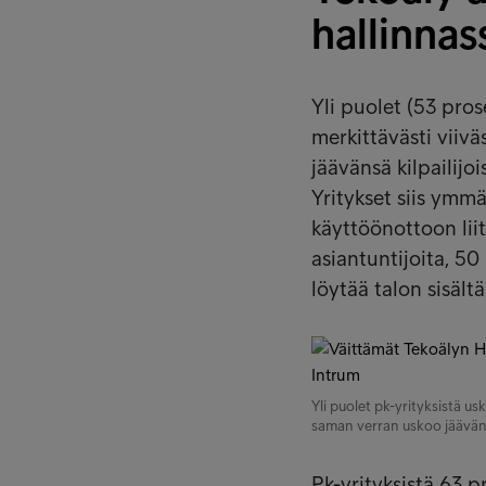
hallinnas
Yli puolet (53 pros
merkittävästi viiv
jäävänsä kilpailijo
Yritykset siis ymm
käyttöönottoon liit
asiantuntijoita, 50
löytää talon sisält
Yli puolet pk-yrityksistä us
saman verran uskoo jääväns
Pk-yrityksistä 63 p