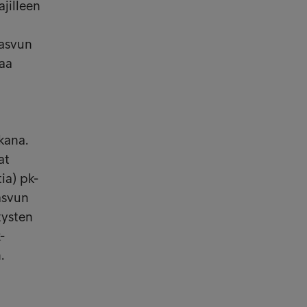
jilleen
kasvun
eaa
kana.
at
ia) pk-
asvun
tysten
-
n.