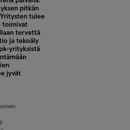
tyksen pitkän
Yritysten tulee
 toimivat
llaan tervettä
io ja tekoäly
pk-yrityksistä
dyntämään
ien
ee jyvät
 kolmen
li