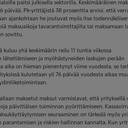
ialoilla paitsi julkisella sektorilla. Keskimääräinen ma
6 päivää. Pk-yrittäjistä 38 prosenttia arvioi, että ver
an ajankohtaan he joutuvat myös itse todennäköis
ä maksuaikoja tavarantoimittajilta tai maksamaan l
n sovittu.
ä kuluu yhä keskimäärin reilu 11 tuntia viikossa
 lähettämiseen ja myöhästyneiden laskujen perään
ka aika on hieman pienentynyt viime vuodesta, se tark
rityksissä kulutetaan yli 76 päivää vuodesta aikaa m
 ydinliiketoimintaan.
jallaan maksetut maksut varmistavat, että yrityksellä
aroja päivittäisen toiminnan pyörittämiseen. Kassavir
maksukäyttäytymisen seuraaminen on tärkeää myös yr
 parantamisen ja riskien hallinnan kannalta. Kun yrit