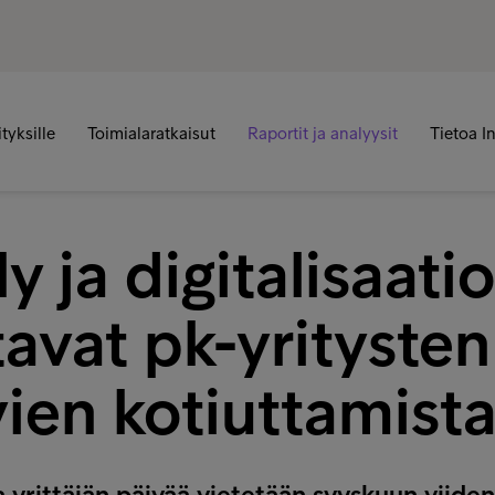
ityksille
Toimialaratkaisut
Raportit ja analyysit
Tietoa I
y ja digitalisaatio
avat pk-yritysten
ien kotiuttamist
a yrittäjän päivää vietetään syyskuun viide