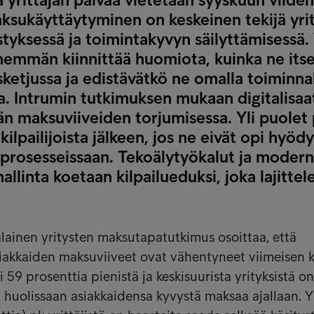
ksukäyttäytyminen on keskeinen tekijä yri
tyksessä ja toimintakyvyn säilyttämisessä. 
nemmän kiinnittää huomiota, kuinka ne itse
ketjussa ja edistävätkö ne omalla toiminna
. Intrumin tutkimuksen mukaan digitalisaat
n maksuviiveiden torjumisessa. Yli puolet 
kilpailijoista jälkeen, jos ne eivät opi hyö
prosesseissaan. Tekoälytyökalut ja modern
llinta koetaan kilpailueduksi, joka lajittel
ainen yritysten maksutapatutkimus osoittaa, että
siakkaiden maksuviiveet ovat vähentyneet viimeisen
i 59 prosenttia pienistä ja keskisuurista yrityksistä on
uolissaan asiakkaidensa kyvystä maksaa ajallaan. Y