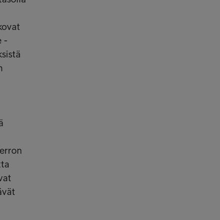
ikovat
 -
sistä
n
ä
ierron
tta
vat
ävät