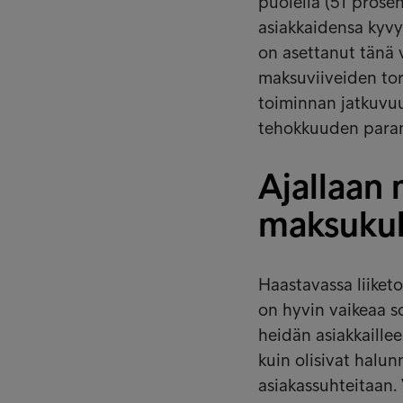
puolella (51 prosen
asiakkaidensa kyvys
on asettanut tänä 
maksuviiveiden tor
toiminnan jatkuvu
tehokkuuden paran
Ajallaan
maksukul
Haastavassa liiketo
on hyvin vaikeaa so
heidän asiakkaille
kuin olisivat halun
asiakassuhteitaan.