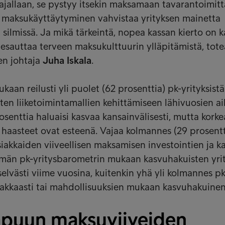
ajallaan, se pystyy itsekin maksamaan tavarantoimitta
a maksukäyttäytyminen vahvistaa yrityksen mainetta
silmissä. Ja mikä tärkeintä, nopea kassan kierto on 
desauttaa terveen maksukulttuurin ylläpitämistä, tot
en johtaja
Juha Iskala
.
an reilusti yli puolet (62 prosenttia) pk-yrityksistä
ten liiketoimintamallien kehittämiseen lähivuosien ai
rosenttia haluaisi kasvaa kansainvälisesti, mutta korke
 haasteet ovat esteenä. Vajaa kolmannes (29 prosentt
siakkaiden viiveellisen maksamisen investointien ja k
mmän pk-yritysbarometrin mukaan kasvuhakuisten yri
elvästi viime vuosina, kuitenkin yhä yli kolmannes pk
makkaasti tai mahdollisuuksien mukaan kasvuhakuine
apuun maksuviiveiden