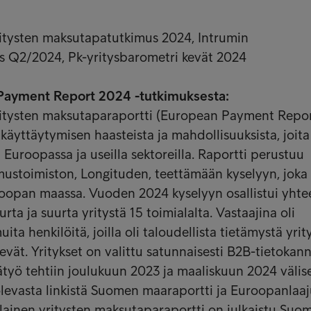
itysten maksutapatutkimus 2024, Intrumin
s Q2/2024, Pk-yritysbarometri kevät 2024
 Payment Report 2024 -tutkimuksesta:
itysten maksutaparaportti (European Payment Repor
käyttäytymisen haasteista ja mahdollisuuksista, joita
 Euroopassa ja useilla sektoreilla. Raportti perustuu
mustoimiston, Longituden, teettämään kyselyyn, joka
roopan maassa. Vuoden 2024 kyselyyn osallistui yhte
rta ja suurta yritystä 15 toimialalta. Vastaajina oli
uita henkilöitä, joilla oli taloudellista tietämystä yrit
evät. Yritykset on valittu satunnaisesti B2B-tietokann
työ tehtiin joulukuun 2023 ja maaliskuun 2024 välis
 olevasta linkistä Suomen maaraportti ja Euroopanlaa
lainen yritysten maksutaparaportti on julkaistu Suo