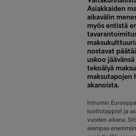
Asiakkaiden ma
aikavälin menes
myös entistä e
tavarantoimitus
maksukulttuuria
nostavat päätää
uskoo jäävänsä 
tekoälyä maksu
maksutapojen ha
akanoista.
Intrumin Eurooppal
luottotappiot ja a
vuoden aikana. Silt
aiempaa enemmän h