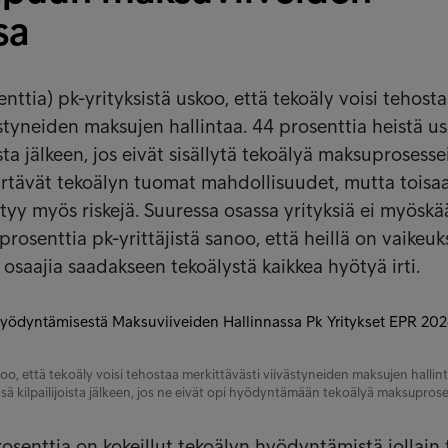
sa
enttia) pk-yrityksistä uskoo, että tekoäly voisi tehost
ästyneiden maksujen hallintaa. 44 prosenttia heistä u
ista jälkeen, jos eivät sisällytä tekoälyä maksuprosesse
ärtävät tekoälyn tuomat mahdollisuudet, mutta toisaa
tyy myös riskejä. Suuressa osassa yrityksiä ei myöskä
 prosenttia pk-yrittäjistä sanoo, että heillä on vaikeuk
ä osaajia saadakseen tekoälystä kaikkea hyötyä irti.
koo, että tekoäly voisi tehostaa merkittävästi viivästyneiden maksujen hallint
ä kilpailijoista jälkeen, jos ne eivät opi hyödyntämään tekoälyä maksuprose
rosenttia on kokeillut tekoälyn hyödyntämistä jollain 