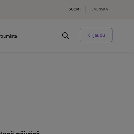
SUOMI
SVENSKA
Kirjaudu
ntrumista
a
ntenä päivänä.