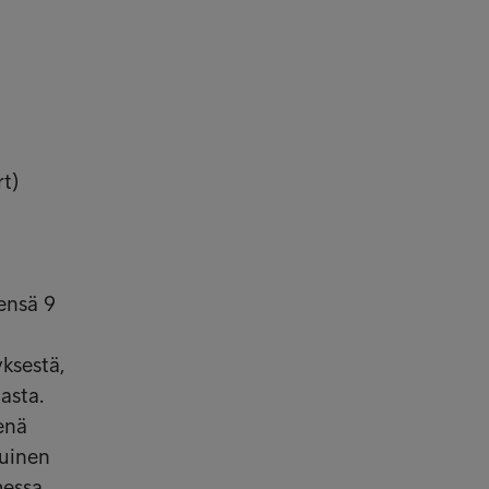
t)
ensä 9
yksestä,
asta.
enä
juinen
messa