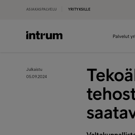
ASIAKASPALVELU
YRITYKSILLE
Palvelut yr
Tekoäl
Julkaistu
05.09.2024
tehost
saatav
Valtakunnallist