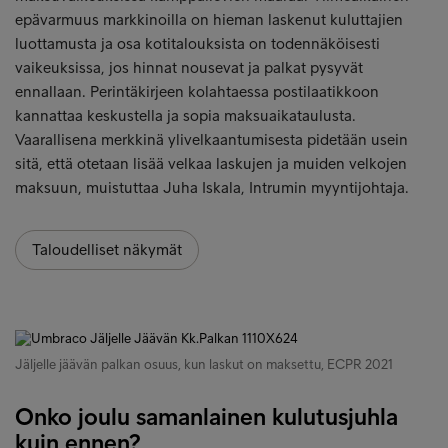
epävarmuus markkinoilla on hieman laskenut kuluttajien
luottamusta ja osa kotitalouksista on todennäköisesti
vaikeuksissa, jos hinnat nousevat ja palkat pysyvät
ennallaan. Perintäkirjeen kolahtaessa postilaatikkoon
kannattaa keskustella ja sopia maksuaikataulusta.
Vaarallisena merkkinä ylivelkaantumisesta pidetään usein
sitä, että otetaan lisää velkaa laskujen ja muiden velkojen
maksuun, muistuttaa Juha Iskala, Intrumin myyntijohtaja.
Taloudelliset näkymät
Jäljelle jäävän palkan osuus, kun laskut on maksettu, ECPR 2021
Onko joulu samanlainen kulutusjuhla
kuin ennen?