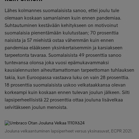
Lähes kolmannes suomalaisista sanoo, ettei joulu tule
olemaan koskaan samanlainen kuin ennen pandemiaa.
Suhtautuminen kestävään kehitykseen on motivoinut
suomalaisia pienentämään kulutustaan; 70 prosenttia
naisista ja 57 miehistä ostaa vähemmän kuin ennen
pandemiaa elääkseen yksinkertaisemmin ja karsiakseen
tarpeetonta tavaraa. Suomalaisista 49 prosenttia sanoo
tuntevansa olonsa joka vuosi epämukavammaksi
kausialennusten aiheuttamattoman tarpeettoman tuhlauksen
takia, kun Euroopassa vastaava luku on vain 28 prosenttia.
18 prosenttia suomalaisista uskoo velkataakkansa olevan
korkeampi kuin koskaan ennen tulevan joulun jälkeen. Silti
lapsiperheellisistä 22 prosenttia ottaa jouluna lisävelkaa
selvitäkseen joulun menoista.
Jouluna velkaantuminen lapsiperheet versus yksinasuvat, ECPR 2021.