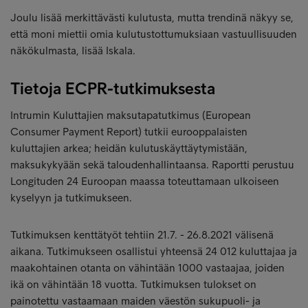
Joulu lisää merkittävästi kulutusta, mutta trendinä näkyy se,
että moni miettii omia kulutustottumuksiaan vastuullisuuden
näkökulmasta, lisää Iskala.
Tietoja ECPR-tutkimuksesta
Intrumin Kuluttajien maksutapatutkimus (European
Consumer Payment Report) tutkii eurooppalaisten
kuluttajien arkea; heidän kulutuskäyttäytymistään,
maksukykyään sekä taloudenhallintaansa. Raportti perustuu
Longituden 24 Euroopan maassa toteuttamaan ulkoiseen
kyselyyn ja tutkimukseen.
Tutkimuksen kenttätyöt tehtiin 21.7. - 26.8.2021 välisenä
aikana. Tutkimukseen osallistui yhteensä 24 012 kuluttajaa ja
maakohtainen otanta on vähintään 1000 vastaajaa, joiden
ikä on vähintään 18 vuotta. Tutkimuksen tulokset on
painotettu vastaamaan maiden väestön sukupuoli- ja