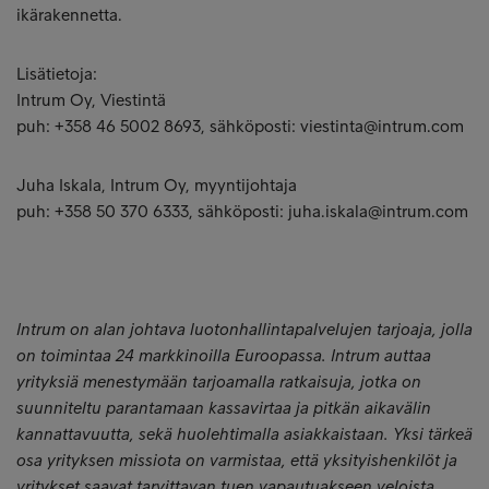
ikärakennetta.
Lisätietoja:
Intrum Oy, Viestintä
puh: +358 46 5002 8693, sähköposti: viestinta@intrum.com
Juha Iskala, Intrum Oy, myyntijohtaja
puh: +358 50 370 6333, sähköposti: juha.iskala@intrum.com
Intrum on alan johtava luotonhallintapalvelujen tarjoaja, jolla
on toimintaa 24 markkinoilla Euroopassa. Intrum auttaa
yrityksiä menestymään tarjoamalla ratkaisuja, jotka on
suunniteltu parantamaan kassavirtaa ja pitkän aikavälin
kannattavuutta, sekä huolehtimalla asiakkaistaan. Yksi tärkeä
osa yrityksen missiota on varmistaa, että yksityishenkilöt ja
yritykset saavat tarvittavan tuen vapautuakseen veloista.