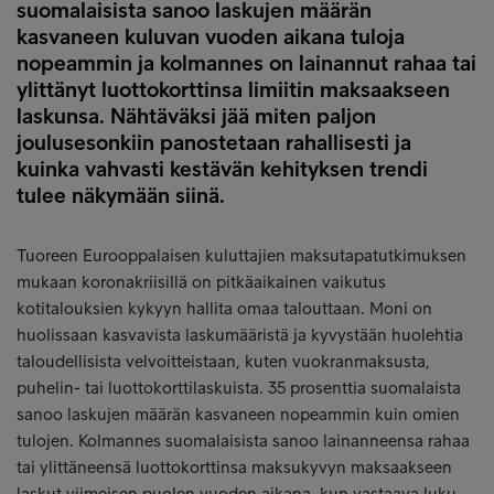
suomalaisista sanoo laskujen määrän
kasvaneen kuluvan vuoden aikana tuloja
nopeammin ja kolmannes on lainannut rahaa tai
ylittänyt luottokorttinsa limiitin maksaakseen
laskunsa. Nähtäväksi jää miten paljon
joulusesonkiin panostetaan rahallisesti ja
kuinka vahvasti kestävän kehityksen trendi
tulee näkymään siinä.
Tuoreen Eurooppalaisen kuluttajien maksutapatutkimuksen
mukaan koronakriisillä on pitkäaikainen vaikutus
kotitalouksien kykyyn hallita omaa talouttaan. Moni on
huolissaan kasvavista laskumääristä ja kyvystään huolehtia
taloudellisista velvoitteistaan, kuten vuokranmaksusta,
puhelin- tai luottokorttilaskuista. 35 prosenttia suomalaista
sanoo laskujen määrän kasvaneen nopeammin kuin omien
tulojen. Kolmannes suomalaisista sanoo lainanneensa rahaa
tai ylittäneensä luottokorttinsa maksukyvyn maksaakseen
laskut viimeisen puolen vuoden aikana, kun vastaava luku