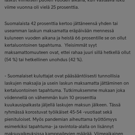
viime vuonna oli vielä 25 prosenttia.
Suomalaista 42 prosenttia kertoo jättäneensä yhden tai
useamman laskun maksamatta eräpäivään mennessä
kuluneen vuoden aikana ja heistä 66 prosentille se on ollut
kertaluontoinen tapahtuma. Yleisimmät syyt
maksamattomuuteen ovat, ettei rahaa juuri sillä hetkellä ollut
(54 %) tai hetkellinen unohdus (42 %).
- Suomalaiset kuluttajat ovat pääsääntöisesti tunnollisia
laskujen maksajia ja usein laskun maksamatta jättäminen on
kertaluontoinen tapahtuma. Tutkimuksemme mukaan joka
viidennellä on vähemmän kuin 10 prosenttia
kuukausipalkasta jäljellä laskujen maksun jälkeen. Tässä
ryhmässä korostuvat työikäiset 45-54 -vuotiaat sekä
pienituloiset. Myös pandemian aiheuttama työttömyys
esimerkiksi tapahtuma- ja ravintola-alalla on lisännyt
maksuvaikeuksissa kamppailevien määrää. Viimeaikainen