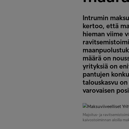
Intrumin maksu
kertoo, että ma
hieman viime vu
ravitsemistoimi
maanpuolustukse
määrä on noussu
yrityksiä on en
pantujen konku
talouskasvu on
varovaisen posit
Majoitus- ja ravitsemistoim
kaivostoiminnan aloilla mak