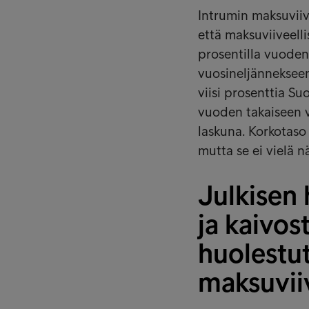
Intrumin maksuvii
että maksuviiveelli
prosentilla vuoden 
vuosineljännekseen 
viisi prosenttia Su
vuoden takaiseen v
laskuna. Korkotaso
mutta se ei vielä 
Julkisen
ja kaivos
huolestut
maksuvii