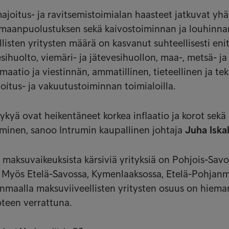
oitus- ja ravitsemistoimialan haasteet jatkuvat yhä
, maanpuolustuksen sekä kaivostoiminnan ja louhinna
llisten yritysten määrä on kasvanut suhteellisesti eni
ihuolto, viemäri- ja jätevesihuollon, maa-, metsä- ja
maatio ja viestinnän, ammatillinen, tieteellinen ja te
oitus- ja vakuutustoiminnan toimialoilla.
ykyä ovat heikentäneet korkea inflaatio ja korot sekä
minen, sanoo Intrumin kaupallinen johtaja
Juha Iska
n maksuvaikeuksista kärsiviä yrityksiä on Pohjois-Savo
. Myös Etelä-Savossa, Kymenlaaksossa, Etelä-Pohjanm
nmaalla maksuviiveellisten yritysten osuus on hiema
teen verrattuna.