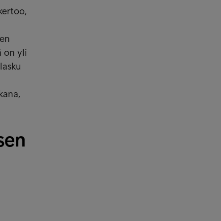
kertoo,
een
 on yli
 lasku
kana,
sen