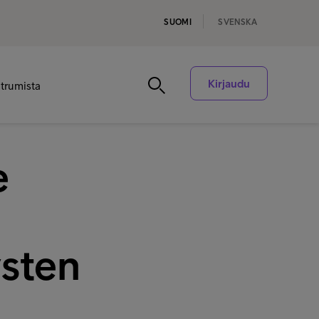
SUOMI
SVENSKA
Kirjaudu
ntrumista
e
ysten