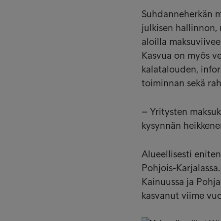
Suhdanneherkän maj
julkisen hallinnon
aloilla maksuviivee
Kasvua on myös ves
kalatalouden, infor
toiminnan sekä rah
– Yritysten maksuk
kysynnän heikkene
Alueellisesti enite
Pohjois-Karjalassa
Kainuussa ja Pohja
kasvanut viime vuo