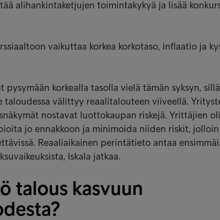
tää alihankintaketjujen toimintakykyä ja lisää konkurs
ssiaaltoon vaikuttaa korkea korkotaso, inflaatio ja k
t pysymään korkealla tasolla vielä tämän syksyn, sillä
 taloudessa välittyy reaalitalouteen viiveellä. Yritys
näkymät nostavat luottokaupan riskejä. Yrittäjien ol
ioita jo ennakkoon ja minimoida niiden riskit, jolloi
tettävissä. Reaaliaikainen perintätieto antaa ensimmä
ksuvaikeuksista, Iskala jatkaa.
ö talous kasvuun
odesta?