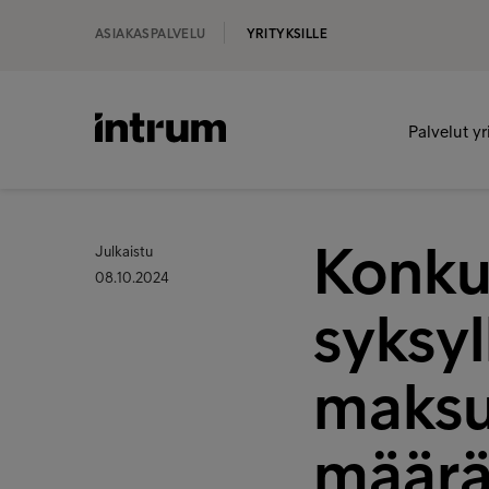
ASIAKASPALVELU
YRITYKSILLE
Palvelut yr
Konku
Julkaistu
08.10.2024
syksyl
maksuv
määrä