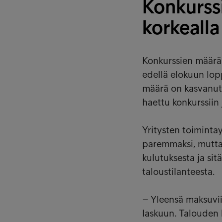
Konkurss
korkealla
Konkurssien määrä 
edellä elokuun lo
määrä on kasvanut 
haettu konkurssiin 
Yritysten toimint
paremmaksi, mutta y
kulutuksesta ja si
taloustilanteesta.
– Yleensä maksuvi
laskuun. Talouden 