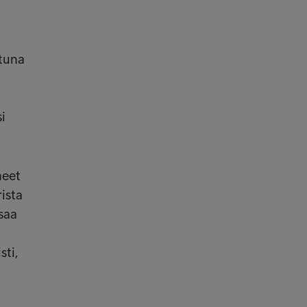
ttuna
i
neet
ista
saa
sti,