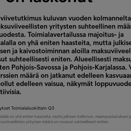
viivetutkimus kuluvan vuoden kolmannelta
ksuviiveellisten yritysten suhteellinen mää
odesta. Toimialavertailussa majoitus- ja
alalla on yhä eniten haasteita, mutta julkis
n ja kaivostoiminnan aloilla maksuviiveell
t suhteellisesti eniten. Alueellisesti maksu
iten Pohjois-Savossa ja Pohjois-Karjalassa. V
rssien määrä on jatkanut edelleen kasvuaa
 ollut edelleen vaisua, näkymät loppuvuode
iivisia.
ialalla on yhä eniten haasteita, mutta julkisen hallinnon, maanpuolustuksen j
suviiveellisten yritysten määrä on noussut suhteellisesti eniten.