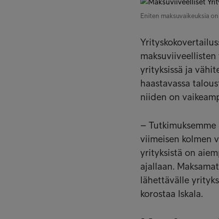
Eniten maksuvaikeuksia on y
Yrityskokovertailus
maksuviiveellisten 
yrityksissä ja vähit
haastavassa taloust
niiden on vaikeamp
– Tutkimuksemme m
viimeisen kolmen vu
yrityksistä on ai
ajallaan. Maksamat
lähettävälle yrityk
korostaa Iskala.