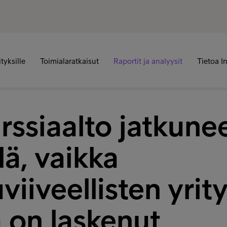
ityksille
Toimialaratkaisut
Raportit ja analyysit
Tietoa I
rssiaalto jatkune
lä, vaikka
iiveellisten yrit
 on laskenut