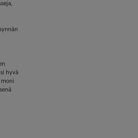
seja,
ysynnän
ten
isi hyvä
n moni
isenä