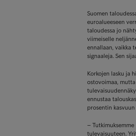
Suomen taloudessa
euroalueeseen verr
taloudessa jo näht
viimeiselle neljän
ennallaan, vaikka t
signaaleja. Sen sij
Korkojen lasku ja h
ostovoimaa, mutta 
tulevaisuudennäky
ennustaa talouska
prosentin kasvuun
– Tutkimuksemme m
tulevaisuuteen. Yrit