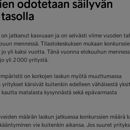
ien odotetaan säilyvän
 tasolla
on jatkanut kasvuaan ja on selvästi viime vuoden ta
ppuun mennessä. Tilastokeskuksen mukaan konkurssi
jo yli kaksi vuotta. Tänä vuonna elokuuhun mennessä
jo yli 2 000 yritystä.
aympäristö on korkojen laskun myötä muuttumassa
ritykset kärsivät kuitenkin edelleen vähäisestä yksi
tä kautta matalasta kysynnästä sekä epävarmasta
iveiden määrän laskun jatkuessa konkurssien määrä 
kääntyminen vie kuitenkin aikansa. Jos suuret yrityks