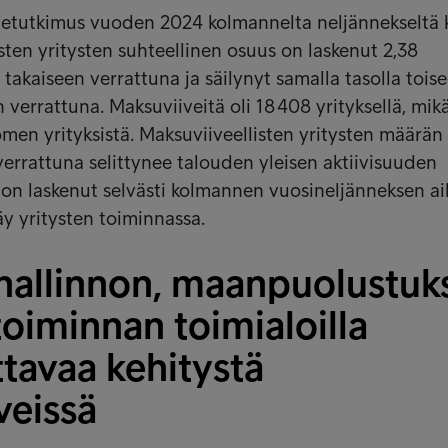
vetutkimus vuoden 2024 kolmannelta neljännekseltä 
sten yritysten suhteellinen osuus on laskenut 2,38
takaiseen verrattuna ja säilynyt samalla tasolla tois
verrattuna. Maksuviiveitä oli 18 408 yrityksellä, mikä
omen yrityksistä. Maksuviiveellisten yritysten määrän
errattuna selittynee talouden yleisen aktiivisuuden
 on laskenut selvästi kolmannen vuosineljänneksen ai
näy yritysten toiminnassa.
 hallinnon, maanpuolustuk
toiminnan toimialoilla
tavaa kehitystä
veissä