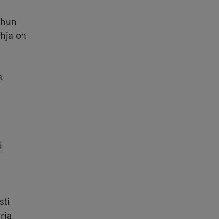
uhun
ohja on
a
i
sti
ria