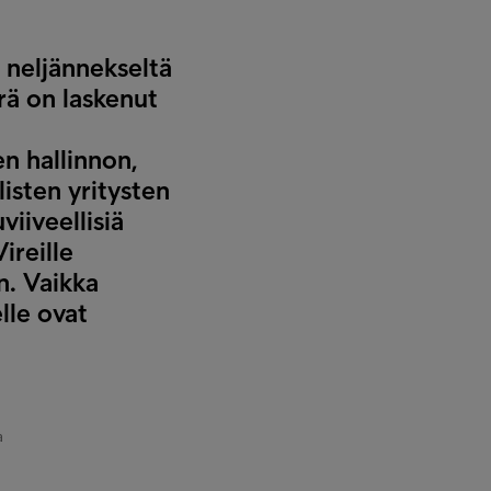
 neljännekseltä
rä on laskenut
en hallinnon,
isten yritysten
viiveellisiä
ireille
n. Vaikka
lle ovat
a