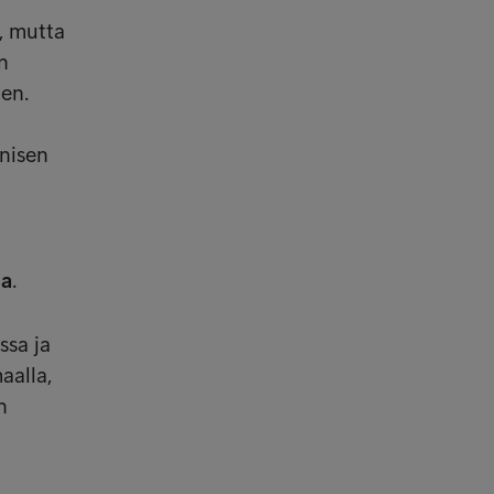
, mutta
n
ten.
knisen
la
.
ssa ja
aalla,
n