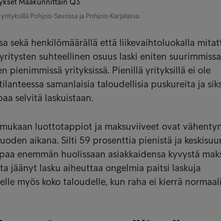
rityksillä Pohjois-Savossa ja Pohjois-Karjalassa.
sa sekä henkilömäärällä että liikevaihtoluokalla mita
yritysten suhteellinen osuus laski eniten suurimmissa
en pienimmissä yrityksissä. Pienillä yrityksillä ei ole
ilanteessa samanlaisia taloudellisia puskureita ja siks
aa selvitä laskuistaan.
ukaan luottotappiot ja maksuviiveet ovat vähenty
oden aikana. Silti 59 prosenttia pienistä ja keskisuur
empaa enemmän huolissaan asiakkaidensa kyvystä mak
ta jäänyt lasku aiheuttaa ongelmia paitsi laskuja
selle myös koko taloudelle, kun raha ei kierrä normaali