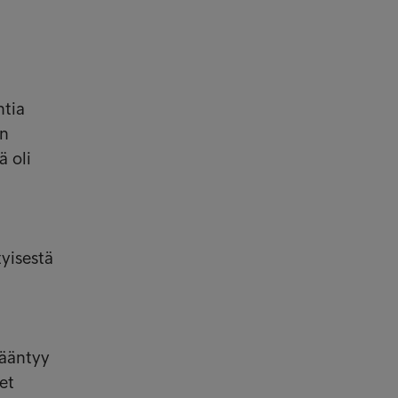
htia
en
 oli
tyisestä
kääntyy
et