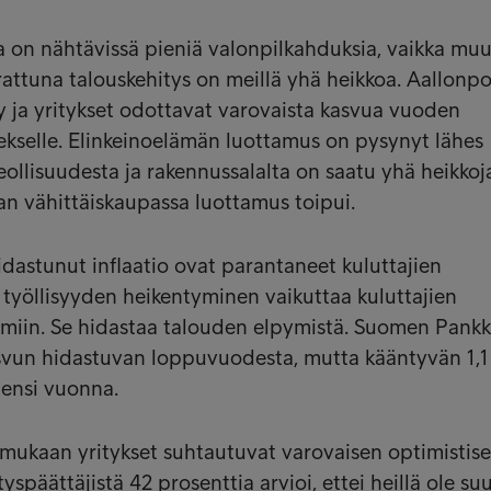
 on nähtävissä pieniä valonpilkahduksia, vaikka mu
attuna talouskehitys on meillä yhä heikkoa. Aallonp
y ja yritykset odottavat varovaista kasvua vuoden
nekselle. Elinkeinoelämän luottamus on pysynyt lähes
eollisuudesta ja rakennussalalta on saatu yhä heikkoj
aan vähittäiskaupassa luottamus toipui.
idastunut inflaatio ovat parantaneet kuluttajien
työllisyyden heikentyminen vaikuttaa kuluttajien
miin. Se hidastaa talouden elpymistä. Suomen Pankk
svun hidastuvan loppuvuodesta, mutta kääntyvän 1,1
 ensi vuonna.
ukaan yritykset suhtautuvat varovaisen optimistise
yspäättäjistä 42 prosenttia arvioi, ettei heillä ole suu