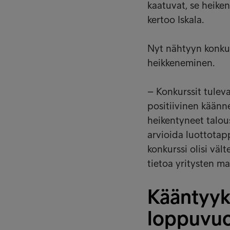
kaatuvat, se heiken
kertoo Iskala.
Nyt nähtyyn konkur
heikkeneminen.
– Konkurssit tuleva
positiivinen käänne
heikentyneet talous
arvioida luottotapp
konkurssi olisi väl
tietoa yritysten ma
Kääntyyk
loppuvu