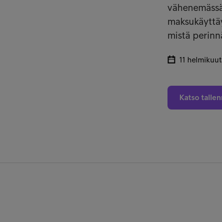
vähenemässä
maksukäyttäy
mistä perinn
11 helmikuu
Katso talle