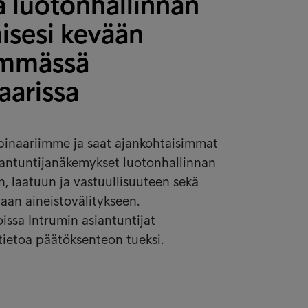
ä luotonhallinnan
isesi kevään
immässä
aarissa
binaariimme ja saat ajankohtaisimmat
asiantuntijanäkemykset luotonhallinnan
n, laatuun ja vastuullisuuteen sekä
vaan aineistovälitykseen.
ssa Intrumin asiantuntijat
tietoa päätöksenteon tueksi.