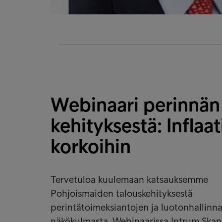
Webinaari perinnän
kehityksestä: Inflaat
korkoihin
Tervetuloa kuulemaan katsauksemme
Pohjoismaiden talouskehityksestä
perintätoimeksiantojen ja luotonhallinn
näkökulmasta. Webinaarissa Intrum Ska