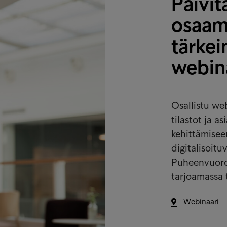
Päivit
osaam
tärke
webin
Osallistu we
tilastot ja 
kehittämisee
digitalisoitu
Puheenvuoroi
tarjoamassa 
Webinaari