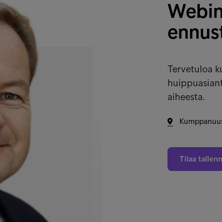
Webina
ennust
Tervetuloa k
huippuasiant
aiheesta.
Kumppanuus
Tilaa tallen