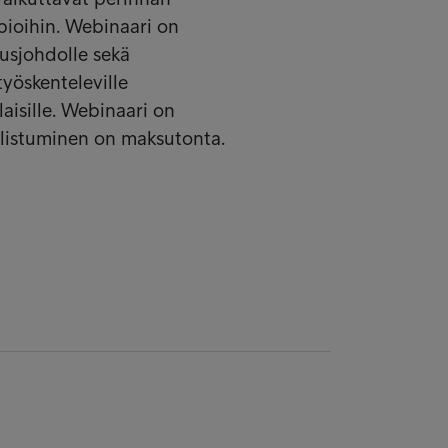
pioihin. Webinaari on
ousjohdolle sekä
työskenteleville
aisille. Webinaari on
llistuminen on maksutonta.