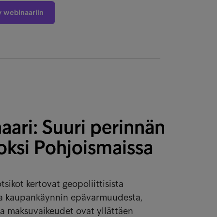
y webinaariin
ari: Suuri perinnän
oksi Pohjoismaissa
tsikot kertovat geopoliittisista
 ja kaupankäynnin epävarmuudesta,
a maksuvaikeudet ovat yllättäen