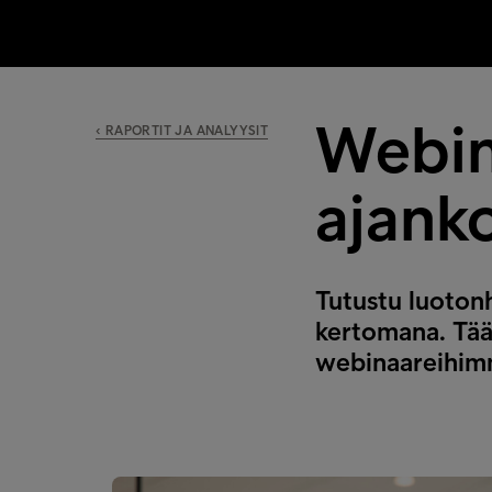
Webin
‹ RAPORTIT JA ANALYYSIT
ajank
Tutustu luoton
kertomana. Tääl
webinaareihim