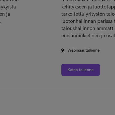
nykyistä
kehitykseen ja luottotap
en ja
tarkoitettu yritysten tal
.
luotonhallinnan parissa 
taloushallinnon ammattil
englanninkielinen ja osa
Webinaaritallenne
Katso tallenne