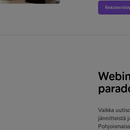
Rekisteröid
Webina
parad
Vaikka uutiso
jännitteistä
Pohjoismaiss