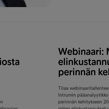
Webinaari: 
iosta
elinkustann
perinnän ke
Tilaa webinaaritallente
Intrumin pääanalyytikko
an
perinnän kehitykseen 20
ndinavian
miten elinkustannukset 