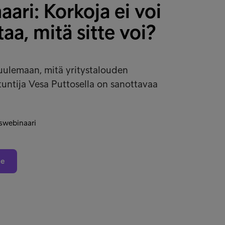
ari: Korkoja ei voi
aa, mitä sitte voi?
uulemaan, mitä yritystalouden
untija Vesa Puttosella on sanottavaa
webinaari
ne