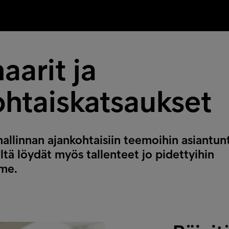
aarit ja
ohtaiskatsaukset
hallinnan ajankohtaisiin teemoihin asiantu
tä löydät myös tallenteet jo pidettyihin
me.