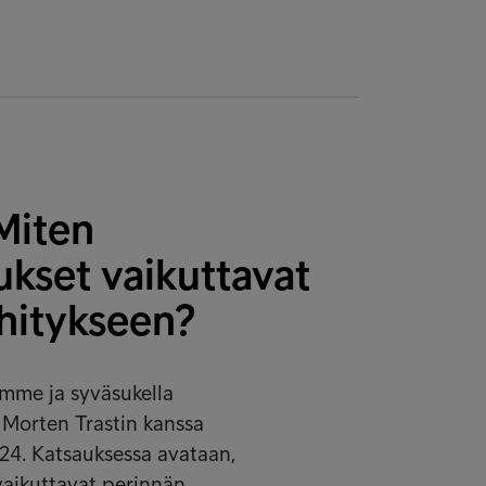
Miten
ukset vaikuttavat
hitykseen?
emme ja syväsukella
 Morten Trastin kanssa
24. Katsauksessa avataan,
vaikuttavat perinnän