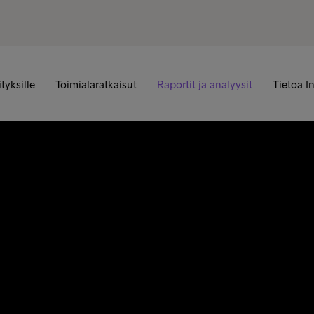
ityksille
Toimialaratkaisut
Raportit ja analyysit
Tietoa I