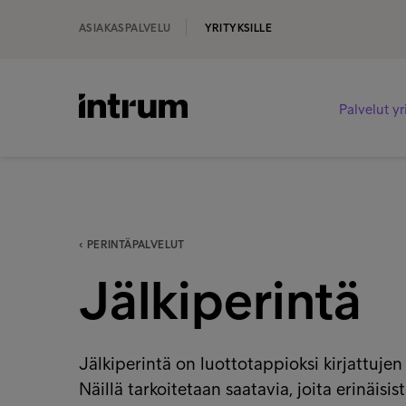
ASIAKASPALVELU
YRITYKSILLE
Palvelut yr
‹ PERINTÄPALVELUT
Jälkiperintä
Jälkiperintä on luottotappioksi kirjattujen
Näillä tarkoitetaan saatavia, joita erinäisist