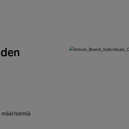
oiden
n määritelmiä