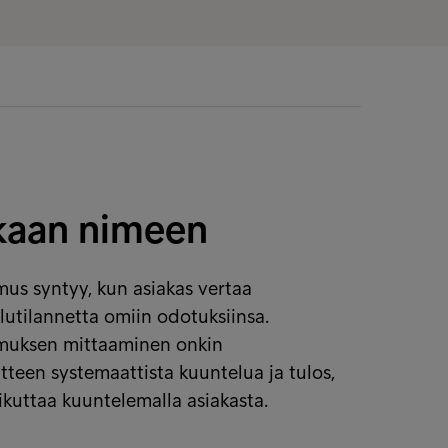
kaan nimeen
us syntyy, kun asiakas vertaa
lutilannetta omiin odotuksiinsa.
muksen mittaaminen onkin
tteen systemaattista kuuntelua ja tulos,
ikuttaa kuuntelemalla asiakasta.