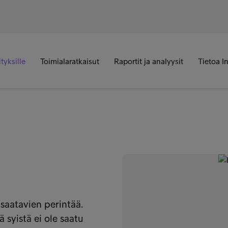
ityksille
Toimialaratkaisut
Raportit ja analyysit
Tietoa I
 saatavien perintää.
ä syistä ei ole saatu