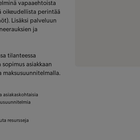
telminä vapaaehtoista
ä oikeudellista perintää
t). Lisäksi palveluun
aneerauksien ja
sa tilanteessa
a sopimus asiakkaan
a maksusuunnitelmalla.
a asiakaskohtaisia
usuunnitelmia
ta resursseja