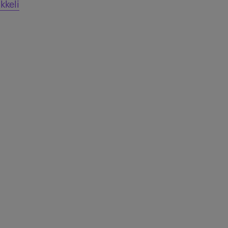
kkeli
ko meiltä kirjeen?
jaudu Oma Intrum -palveluun