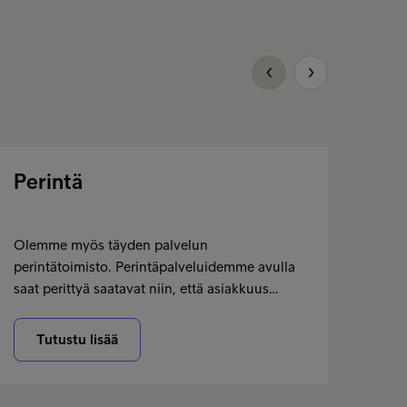
Perintä
Luo
Olemme myös täyden palvelun
Vaati
perintätoimisto. Perintäpalveluidemme avulla
usein
saat perittyä saatavat niin, että asiakkuus…
omas
Tutustu lisää
T