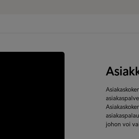
Asiak
Asiakaskokem
asiakaspalve
Asiakaskoke
asiakaspalau
johon voi va