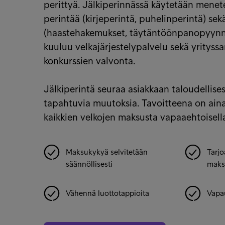
perittyä. Jälkiperinnässä käytetään mene
perintää (kirjeperintä, puhelinperintä) sek
(haastehakemukset, täytäntöönpanopyynnö
kuuluu velkajärjestelypalvelu sekä yrityss
konkurssien valvonta.
Jälkiperintä seuraa asiakkaan taloudellises
tapahtuvia muutoksia. Tavoitteena on ain
kaikkien velkojen maksusta vapaaehtoisell
Maksukykyä selvitetään
Tarjo
säännöllisesti
maks
Vähennä luottotappioita
Vapau