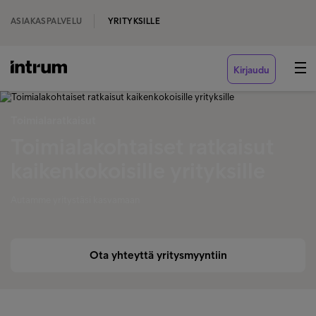
ASIAKASPALVELU
YRITYKSILLE
Kirjaudu
Toimialaratkaisut
Toimialakohtaiset ratkaisut
kaikenkokoisille yrityksille
Autamme yritystäsi kasvamaan
Ota yhteyttä yritysmyyntiin