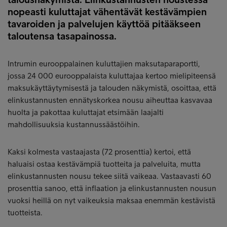
nopeasti kuluttajat vähentävät kestävämpien
tavaroiden ja palvelujen käyttöä pitääkseen
taloutensa tasapainossa.
Intrumin eurooppalainen kuluttajien maksutaparaportti,
jossa 24 000 eurooppalaista kuluttajaa kertoo mielipiteensä
maksukäyttäytymisestä ja talouden näkymistä, osoittaa, että
elinkustannusten ennätyskorkea nousu aiheuttaa kasvavaa
huolta ja pakottaa kuluttajat etsimään laajalti
mahdollisuuksia kustannussäästöihin.
Kaksi kolmesta vastaajasta (72 prosenttia) kertoi, että
haluaisi ostaa kestävämpiä tuotteita ja palveluita, mutta
elinkustannusten nousu tekee siitä vaikeaa. Vastaavasti 60
prosenttia sanoo, että inflaation ja elinkustannusten nousun
vuoksi heillä on nyt vaikeuksia maksaa enemmän kestävistä
tuotteista.