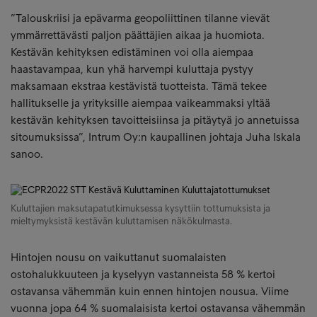
”Talouskriisi ja epävarma geopoliittinen tilanne vievät
ymmärrettävästi paljon päättäjien aikaa ja huomiota.
Kestävän kehityksen edistäminen voi olla aiempaa
haastavampaa, kun yhä harvempi kuluttaja pystyy
maksamaan ekstraa kestävistä tuotteista. Tämä tekee
hallitukselle ja yrityksille aiempaa vaikeammaksi yltää
kestävän kehityksen tavoitteisiinsa ja pitäytyä jo annetuissa
sitoumuksissa”, Intrum Oy:n kaupallinen johtaja Juha Iskala
sanoo.
Kuluttajien maksutapatutkimuksessa kysyttiin tottumuksista ja
mieltymyksistä kestävän kuluttamisen näkökulmasta.
Hintojen nousu on vaikuttanut suomalaisten
ostohalukkuuteen ja kyselyyn vastanneista 58 % kertoi
ostavansa vähemmän kuin ennen hintojen nousua. Viime
vuonna jopa 64 % suomalaisista kertoi ostavansa vähemmän