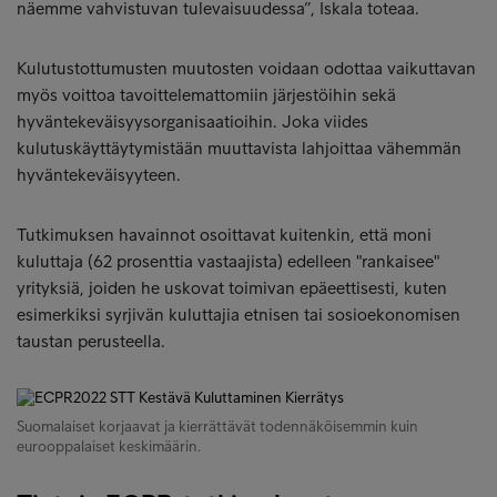
näemme vahvistuvan tulevaisuudessa”, Iskala toteaa.
Kulutustottumusten muutosten voidaan odottaa vaikuttavan
myös voittoa tavoittelemattomiin järjestöihin sekä
hyväntekeväisyysorganisaatioihin. Joka viides
kulutuskäyttäytymistään muuttavista lahjoittaa vähemmän
hyväntekeväisyyteen.
Tutkimuksen havainnot osoittavat kuitenkin, että moni
kuluttaja (62 prosenttia vastaajista) edelleen "rankaisee"
yrityksiä, joiden he uskovat toimivan epäeettisesti, kuten
esimerkiksi syrjivän kuluttajia etnisen tai sosioekonomisen
taustan perusteella.
Suomalaiset korjaavat ja kierrättävät todennäköisemmin kuin
eurooppalaiset keskimäärin.