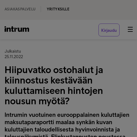
ASIAKASPALVELU
YRITYKSILLE
Kirjaudu
Julkaistu
25.11.2022
Hiipuvatko ostohalut ja
kiinnostus kestävään
kuluttamiseen hintojen
nousun myötä?
Intrumin vuotuinen eurooppalainen kuluttajien
maksutaparaportti maalaa synkän kuvan
kuluttajien taloudellisesta hyvinvoinnista ja
talousnäkymistä. Elinkustannusten noustessa