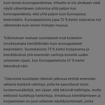
kuin ennen koronapandemiaa. Inflaatio ei siis ainakaan vielä
näytä vähentäneen ostointoa yhtä paljon kun
koronapandemia, eikä yhtä paljon kuin Euroopassa
keskimäärin. Eurooppalaisista jopa 72 % kertoi ostavansa nyt
vähemmän kuin ennen hintojen nousua.
Tutkimuksen mukaan suomalaiset ovat kuitenkin
innokkaampia kierrättämään kuin eurooppalaiset
keskimäärin. Suomalaisista 73 % kertoi korjaavansa ja
kierrättävänsä yhä enemmän vanhoja esineitä uuden
ostamisen sijaan, kun Eurooppalaisista 67 % kertoi
tekevänsä näin.
”Uskomme kuluttajien tekevän jatkossa entistä enemmän
sellaisia kestäviä valintoja, joilla he saavuttavat myös
kustannussäästöjä, sen sijaan, että tekisivät kalliimpia, mutta
eettisesti tuotettuja hankintoja. Innokkuus kierrättämiseen ja
korjaamiseen on juuri sellainen käyttäytymismalli, jonka