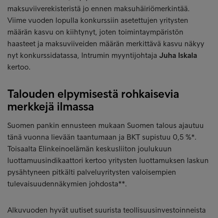
maksuviiverekisteristä jo ennen maksuhäiriömerkintää.
Viime vuoden lopulla konkurssiin asetettujen yritysten
määrän kasvu on kiihtynyt, joten toimintaympäristön
haasteet ja maksuviiveiden määrän merkittävä kasvu näkyy
nyt konkurssidatassa, Intrumin myyntijohtaja
Juha Iskala
kertoo.
Talouden elpymisestä rohkaisevia
merkkejä ilmassa
Suomen pankin ennusteen mukaan Suomen talous ajautuu
tänä vuonna lievään taantumaan ja BKT supistuu 0,5 %*.
Toisaalta Elinkeinoelämän keskusliiton joulukuun
luottamuusindikaattori kertoo yritysten luottamuksen laskun
pysähtyneen pitkälti palveluyritysten valoisempien
tulevaisuudennäkymien johdosta**.
Alkuvuoden hyvät uutiset suurista teollisuusinvestoinneista