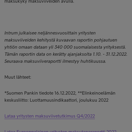
maksukyky maksuviiveiden avulla.
Intrum julkaisee neljännesvuosittain yritysten
maksuviiveiden kehitystä kuvaavan raportin pohjautuen
yhtiön omaan dataan yli 340 000 suomalaisesta yrityksestä.
Tämän raportin data on kerätty ajanjaksolta 1.10. - 31.12.2022.
Seuraava maksuviiveraportti ilmestyy huhtikuussa.
Muut lähteet:
*Suomen Pankin tiedote 16.12.2022, **Elinkeinoelämän
keskusliitto: Luottamuusindikaattori, joulukuu 2022
Lataa yritysten maksuviivetutkimus Q4/2022
Lataa Eurooppalainen yritysten maksutaparaportti 2022