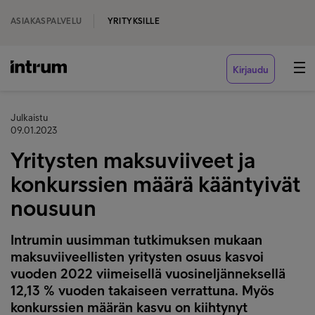
ASIAKASPALVELU
YRITYKSILLE
Kirjaudu
Julkaistu
09.01.2023
Yritysten maksuviiveet ja
konkurssien määrä kääntyivät
nousuun
Intrumin uusimman tutkimuksen mukaan
maksuviiveellisten yritysten osuus kasvoi
vuoden 2022 viimeisellä vuosineljänneksellä
12,13 % vuoden takaiseen verrattuna. Myös
konkurssien määrän kasvu on kiihtynyt