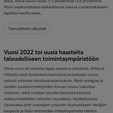
alalla, missä osuus nousi 11,3 prosentista 13,6 prosenttiin.
Myös maakuntatason tarkastelussa kasvua vuodentakaiseen
tapahtui kautta maan.
Taloudelliset näkymät
Vuosi 2022 toi uusia haasteita
taloudelliseen toimintaympäristöön
Viime vuosi oli monella tapaa haastava yrityksille. Kiihtyvä
inflaatio nosti tuotantokustannuksia ja korkojen nousu
vaikutti yritysten rahoituskustannuksiin. Myös energian ja
muiden tuotannontekijöiden hinnan nousu vaikuttaa
yrityksiin, mikä voidaan havaita tasaisena kasvuna
maksuviiveellisten yritysten osuudessa. Hyökkäyssota
Ukrainassa johti useimpien yritysten irtautumiseen Venäjän-
kaupasta ja lisäsi entisestään inflaatiopainetta etenkin