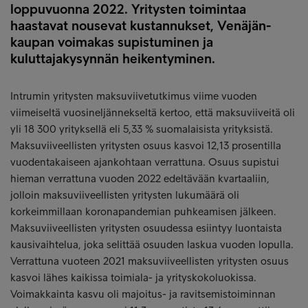
loppuvuonna 2022. Yritysten toimintaa
haastavat nousevat kustannukset, Venäjän-
kaupan voimakas supistuminen ja
kuluttajakysynnän heikentyminen.
Intrumin yritysten maksuviivetutkimus viime vuoden
viimeiseltä vuosineljännekseltä kertoo, että maksuviiveitä oli
yli 18 300 yrityksellä eli 5,33 % suomalaisista yrityksistä.
Maksuviiveellisten yritysten osuus kasvoi 12,13 prosentilla
vuodentakaiseen ajankohtaan verrattuna. Osuus supistui
hieman verrattuna vuoden 2022 edeltävään kvartaaliin,
jolloin maksuviiveellisten yritysten lukumäärä oli
korkeimmillaan koronapandemian puhkeamisen jälkeen.
Maksuviiveellisten yritysten osuudessa esiintyy luontaista
kausivaihtelua, joka selittää osuuden laskua vuoden lopulla.
Verrattuna vuoteen 2021 maksuviiveellisten yritysten osuus
kasvoi lähes kaikissa toimiala- ja yrityskokoluokissa.
Voimakkainta kasvu oli majoitus- ja ravitsemistoiminnan