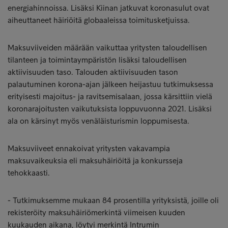
energiahinnoissa. Lisäksi Kiinan jatkuvat koronasulut ovat
aiheuttaneet häiriöitä globaaleissa toimitusketjuissa.
Maksuviiveiden määrään vaikuttaa yritysten taloudellisen
tilanteen ja toimintaympäristön lisäksi taloudellisen
aktiivisuuden taso. Talouden aktiivisuuden tason
palautuminen korona-ajan jälkeen heijastuu tutkimuksessa
erityisesti majoitus- ja ravitsemisalaan, jossa kärsittiin vielä
koronarajoitusten vaikutuksista loppuvuonna 2021. Lisäksi
ala on kärsinyt myös venäläisturismin loppumisesta.
Maksuviiveet ennakoivat yritysten vakavampia
maksuvaikeuksia eli maksuhäiriöitä ja konkursseja
tehokkaasti.
- Tutkimuksemme mukaan 84 prosentilla yrityksistä, joille oli
rekisteröity maksuhäiriömerkintä viimeisen kuuden
kuukauden aikana, löytyi merkintä Intrumin