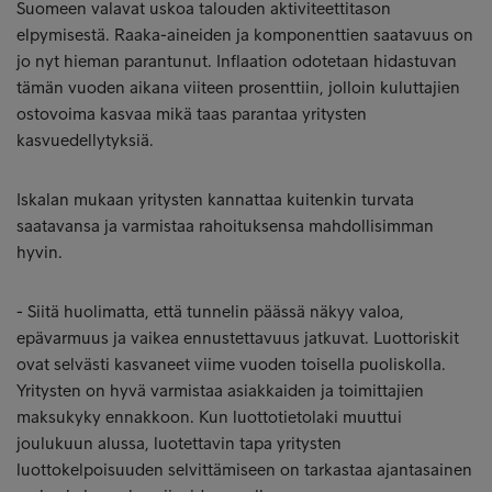
Suomeen valavat uskoa talouden aktiviteettitason
elpymisestä. Raaka-aineiden ja komponenttien saatavuus on
jo nyt hieman parantunut. Inflaation odotetaan hidastuvan
tämän vuoden aikana viiteen prosenttiin, jolloin kuluttajien
ostovoima kasvaa mikä taas parantaa yritysten
kasvuedellytyksiä.
Iskalan mukaan yritysten kannattaa kuitenkin turvata
saatavansa ja varmistaa rahoituksensa mahdollisimman
hyvin.
- Siitä huolimatta, että tunnelin päässä näkyy valoa,
epävarmuus ja vaikea ennustettavuus jatkuvat. Luottoriskit
ovat selvästi kasvaneet viime vuoden toisella puoliskolla.
Yritysten on hyvä varmistaa asiakkaiden ja toimittajien
maksukyky ennakkoon. Kun luottotietolaki muuttui
joulukuun alussa, luotettavin tapa yritysten
luottokelpoisuuden selvittämiseen on tarkastaa ajantasainen