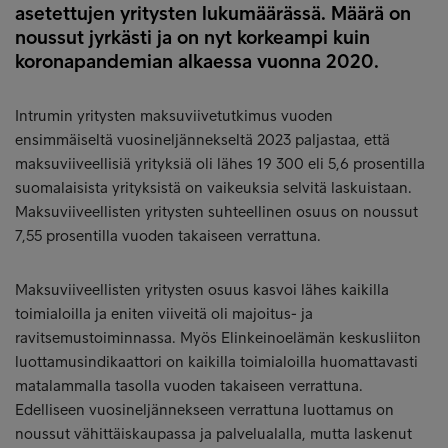
asetettujen yritysten lukumäärässä. Määrä on
noussut jyrkästi ja on nyt korkeampi kuin
koronapandemian alkaessa vuonna 2020.
Intrumin yritysten maksuviivetutkimus vuoden
ensimmäiseltä vuosineljännekseltä 2023 paljastaa, että
maksuviiveellisiä yrityksiä oli lähes 19 300 eli 5,6 prosentilla
suomalaisista yrityksistä on vaikeuksia selvitä laskuistaan.
Maksuviiveellisten yritysten suhteellinen osuus on noussut
7,55 prosentilla vuoden takaiseen verrattuna.
Maksuviiveellisten yritysten osuus kasvoi lähes kaikilla
toimialoilla ja eniten viiveitä oli majoitus- ja
ravitsemustoiminnassa. Myös Elinkeinoelämän keskusliiton
luottamusindikaattori on kaikilla toimialoilla huomattavasti
matalammalla tasolla vuoden takaiseen verrattuna.
Edelliseen vuosineljännekseen verrattuna luottamus on
noussut vähittäiskaupassa ja palvelualalla, mutta laskenut