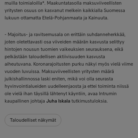
muilla toimialoilla*. Maakuntatasolla maksuviiveellisten
yritysten osuus on kasvanut melkein kaikkialla Suomessa
lukuun ottamatta Etelä-Pohjanmaata ja Kainuuta.
- Majoitus- ja ravitsemusala on erittäin suhdanneherkkää,
joten oletettavasti osa viiveiden määrän kasvusta selittyy
hintojen nousun tuomien vaikeuksien seurauksena, eikä
pelkästään taloudellisen aktiivisuuden kasvusta
aiheutuvana. Koronarajoitusten purku näkyi myös vielä viime
vuoden luvuissa. Maksuviiveellisten yritysten määrä
julkishallinnossa laski eniten, mikä voi olla seurasta
hyvinvointialueiden uudelleenjaosta ja ettei toiminta niissä
ole vielä ihan täysillä lähtenyt käyntiin, avaa Intrumin
kaupallinen johtaja
Juha Iskala
tutkimustuloksia.
Taloudelliset näkymät