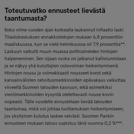
Toteutuvatko ennusteet lievästä
taantumasta?
Koko viime vuoden ajan korkealla laukannut inflaatio laski
Tilastokeskuksen ennakkotietojen mukaan 6,8 prosenttiin
maaliskuussa, kun se vielä helmikuussa oli 7,9 prosenttia**.
Laskuun vaikutti muun muassa polttoaineiden hintojen
halpeneminen. Sen sijaan ruoka on jatkanut kallistumistaan
ja se näkyy yhä kuluttajien ostovoiman heikentymisenä.
Hintojen nousu ja voimakkaasti nousseet korot sekä
kansainvälisten rahoitusmarkkinoiden epävakaus vaikuttaa
viiveellä Suomen talouden kasvuun, eikä esimerkiksi
vientimarkkinoiden kysyntä oletettavasti nouse kovin
nopeasti. Tälle vuodelle ennustetaan lievää talouden
taantumaa, mikä voi johtaa luottamuksen heikentymiseen,
jos yksityinen kulutus laskee selvästi. Suomen Pankin
ennusteen mukaan talous supistuu tänä vuonna 0,2 %***.