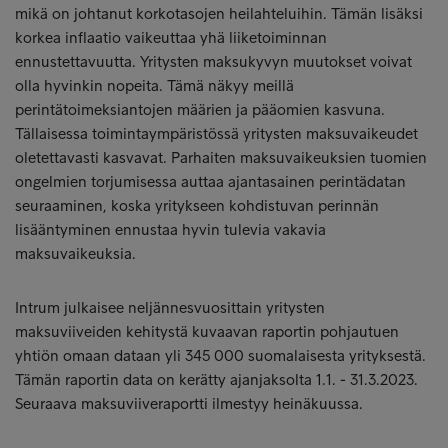
mikä on johtanut korkotasojen heilahteluihin. Tämän lisäksi
korkea inflaatio vaikeuttaa yhä liiketoiminnan
ennustettavuutta. Yritysten maksukyvyn muutokset voivat
olla hyvinkin nopeita. Tämä näkyy meillä
perintätoimeksiantojen määrien ja pääomien kasvuna.
Tällaisessa toimintaympäristössä yritysten maksuvaikeudet
oletettavasti kasvavat. Parhaiten maksuvaikeuksien tuomien
ongelmien torjumisessa auttaa ajantasainen perintädatan
seuraaminen, koska yritykseen kohdistuvan perinnän
lisääntyminen ennustaa hyvin tulevia vakavia
maksuvaikeuksia.
Intrum julkaisee neljännesvuosittain yritysten
maksuviiveiden kehitystä kuvaavan raportin pohjautuen
yhtiön omaan dataan yli 345 000 suomalaisesta yrityksestä.
Tämän raportin data on kerätty ajanjaksolta 1.1. - 31.3.2023.
Seuraava maksuviiveraportti ilmestyy heinäkuussa.