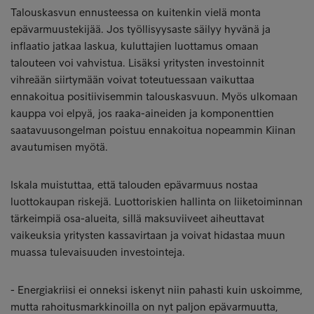
Talouskasvun ennusteessa on kuitenkin vielä monta
epävarmuustekijää. Jos työllisyysaste säilyy hyvänä ja
inflaatio jatkaa laskua, kuluttajien luottamus omaan
talouteen voi vahvistua. Lisäksi yritysten investoinnit
vihreään siirtymään voivat toteutuessaan vaikuttaa
ennakoitua positiivisemmin talouskasvuun. Myös ulkomaan
kauppa voi elpyä, jos raaka-aineiden ja komponenttien
saatavuusongelman poistuu ennakoitua nopeammin Kiinan
avautumisen myötä.
Iskala muistuttaa, että talouden epävarmuus nostaa
luottokaupan riskejä. Luottoriskien hallinta on liiketoiminnan
tärkeimpiä osa-alueita, sillä maksuviiveet aiheuttavat
vaikeuksia yritysten kassavirtaan ja voivat hidastaa muun
muassa tulevaisuuden investointeja.
- Energiakriisi ei onneksi iskenyt niin pahasti kuin uskoimme,
mutta rahoitusmarkkinoilla on nyt paljon epävarmuutta,