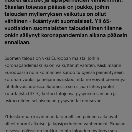
Skaalan toisessa päässä on joukko, joihin
talouden myllerryksen vaikutus on ollut
vähäinen - ikääntyvät suomalaiset. Yli 65-
vuotiaiden suomalaisten taloudellinen tilanne
onkin säilynyt koronapandemian aikana pääosin
ennallaan.
Suomen talous on yksi Euroopan maista, joihin
koronapandemiakriisi on vaikuttanut vähiten. Keskimäärin
Euroopassa noin kolmannes sanoo tulojensa pienentyneen
koronan vuoksi ja neljännes uskoo, että ne voivat pienentyä
lähitulevaisuudessa. Suomessa sen sijaan lähes puolet
kuluttajista (47 %) kertoo tulojensa pysyneen samana ja
uskoo niiden sellaisenaan pysyvän tai nousevan.
Yhteiskunnan kovimman taloudellisen paineen alla ovat
olleet nuoret aikuiset ja lapsiperheiden vanhemmat. Skaalan
toisessa päässä on joukko, joihin talouden myllerryksen