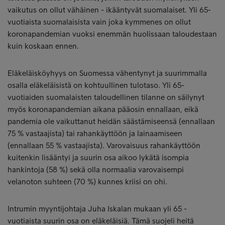
vaikutus on ollut vähäinen - ikääntyvät suomalaiset. Yli 65-
vuotiaista suomalaisista vain joka kymmenes on ollut
koronapandemian vuoksi enemmän huolissaan taloudestaan
kuin koskaan ennen.
Eläkeläisköyhyys on Suomessa vähentynyt ja suurimmalla
osalla eläkeläisistä on kohtuullinen tulotaso. Yli 65-
vuotiaiden suomalaisten taloudellinen tilanne on säilynyt
myös koronapandemian aikana pääosin ennallaan, eikä
pandemia ole vaikuttanut heidän säästämiseensä (ennallaan
75 % vastaajista) tai rahankäyttöön ja lainaamiseen
(ennallaan 55 % vastaajista). Varovaisuus rahankäyttöön
kuitenkin lisääntyi ja suurin osa aikoo lykätä isompia
hankintoja (58 %) sekä olla normaalia varovaisempi
velanoton suhteen (70 %) kunnes kriisi on ohi.
Intrumin myyntijohtaja Juha Iskalan mukaan yli 65 -
vuotiaista suurin osa on eläkeläisiä. Tämä suojeli heitä