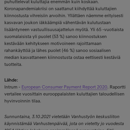
puhuttelevat kuluttajia enemmän kuin koskaan.
Koronapandemiakriisi on saattanut kiihdyttää kuluttajien
kiinnostusta vihreisiin arvoihin. Yllättäen näemme erityisesti
kasvavan joukon iäkkäämpiä vähentävän kulutustaan
lisääntyneen vastuullisuusajattelun myötä. Yli 65 -vuotiaista
suomalaisista yli puolet (53 %) sanoo kiinnostuksen
kestävään kehitykseen motivoineen rajoittamaan
rahankäyttöä ja lähes puolet (46 %) sanoo sosiaalisen
median kasvattaneen kiinnostusta ostaa eettisesti kestäviä
tuotteita.
Lähde:
Intrum -
European Consumer Payment Report 2020
. Raportti
vertailee vuosittain eurooppalaisten kuluttajien taloudellisen
hyvinvoinnin tilaa.
Sunnuntaina, 3.10.2021 vietetään Vanhustyön keskusliiton
käynnistämää Vanhustenpäivää, jota on vietetty jo vuodesta