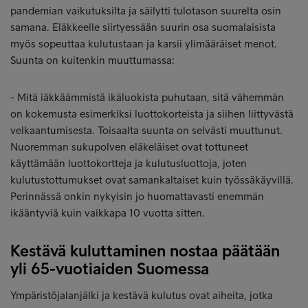
pandemian vaikutuksilta ja säilytti tulotason suurelta osin
samana. Eläkkeelle siirtyessään suurin osa suomalaisista
myös sopeuttaa kulutustaan ja karsii ylimääräiset menot.
Suunta on kuitenkin muuttumassa:
- Mitä iäkkäämmistä ikäluokista puhutaan, sitä vähemmän
on kokemusta esimerkiksi luottokorteista ja siihen liittyvästä
velkaantumisesta. Toisaalta suunta on selvästi muuttunut.
Nuoremman sukupolven eläkeläiset ovat tottuneet
käyttämään luottokortteja ja kulutusluottoja, joten
kulutustottumukset ovat samankaltaiset kuin työssäkäyvillä.
Perinnässä onkin nykyisin jo huomattavasti enemmän
ikääntyviä kuin vaikkapa 10 vuotta sitten.
Kestävä kuluttaminen nostaa päätään
yli 65-vuotiaiden Suomessa
Ympäristöjalanjälki ja kestävä kulutus ovat aiheita, jotka