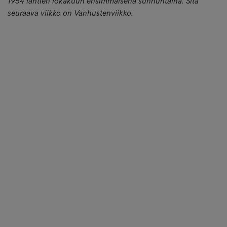
1954 lähtien lokakuun ensimmäisenä sunnuntaina. Sitä
seuraava viikko on Vanhustenviikko.