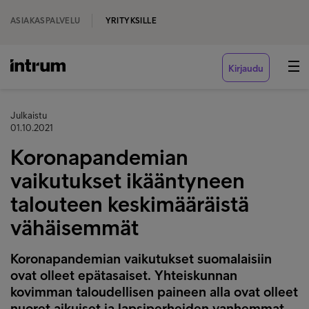
ASIAKASPALVELU
YRITYKSILLE
Kirjaudu
Julkaistu
01.10.2021
Koronapandemian
vaikutukset ikääntyneen
talouteen keskimääräistä
vähäisemmät
Koronapandemian vaikutukset suomalaisiin
ovat olleet epätasaiset. Yhteiskunnan
kovimman taloudellisen paineen alla ovat olleet
nuoret aikuiset ja lapsiperheiden vanhemmat.