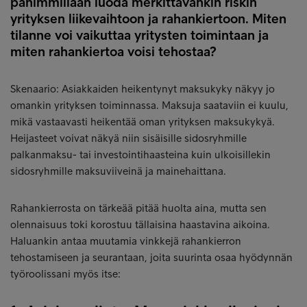
pahimmillaan luoda merkittävänkin riskin
yrityksen liikevaihtoon ja rahankiertoon. Miten
tilanne voi vaikuttaa yritysten toimintaan ja
miten rahankiertoa voisi tehostaa?
Skenaario: Asiakkaiden heikentynyt maksukyky näkyy jo
omankin yrityksen toiminnassa. Maksuja saataviin ei kuulu,
mikä vastaavasti heikentää oman yrityksen maksukykyä.
Heijasteet voivat näkyä niin sisäisille sidosryhmille
palkanmaksu- tai investointihaasteina kuin ulkoisillekin
sidosryhmille maksuviiveinä ja mainehaittana.
Rahankierrosta on tärkeää pitää huolta aina, mutta sen
olennaisuus toki korostuu tällaisina haastavina aikoina.
Haluankin antaa muutamia vinkkejä rahankierron
tehostamiseen ja seurantaan, joita suurinta osaa hyödynnän
työroolissani myös itse: