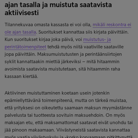
ajan tasalla ja muistuta saatavista
aktiivisesti
Tilannekuvaa omasta kassasta ei voi olla,
mikäli reskontra ei
ole ajan tasalla
. Suoritukset kannattaa siis kirjata päivittäin.
Kun suoritukset kirjaa joka päivä, voi
muistutus- ja
perintätoimenpiteet
tehdä myös niitä vaativille saataville
jopa päivittäin. Maksumuistutusten ja perintäänsiirtojen
syklit kannattaakin miettiä järkeviksi – mitä hitaammin
avoimista saatavista muistutetaan, sitä hitaammin raha
kassaan kiertää.
Aktiivinen muistuttaminen koetaan usein jotenkin
epämiellyttävänä toimenpiteenä, mutta on tärkeä muistaa,
että yrityksesi on oikeutettu saamaan maksun myymästänne
palvelusta tai tuotteesta sovituin maksuehdoin. On myös
maksajan etu, että maksamattomat saatavat eivät unohdu tai
jää pinoon makaamaan. Viivästyneistä saatavista kannattaa
myös vaatia viivästyskulu ja -korko korvaamaan pitkittynyttä