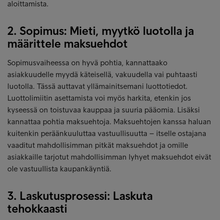
aloittamista.
2. Sopimus: Mieti, myytkö luotolla ja
määrittele maksuehdot
Sopimusvaiheessa on hyvä pohtia, kannattaako
asiakkuudelle myydä käteisellä, vakuudella vai puhtaasti
luotolla. Tässä auttavat yllämainitsemani luottotiedot.
Luottolimiitin asettamista voi myös harkita, etenkin jos
kyseessä on toistuvaa kauppaa ja suuria pääomia. Lisäksi
kannattaa pohtia maksuehtoja. Maksuehtojen kanssa haluan
kuitenkin peräänkuuluttaa vastuullisuutta – itselle ostajana
vaaditut mahdollisimman pitkät maksuehdot ja omille
asiakkaille tarjotut mahdollisimman lyhyet maksuehdot eivät
ole vastuullista kaupankäyntiä.
3. Laskutusprosessi: Laskuta
tehokkaasti