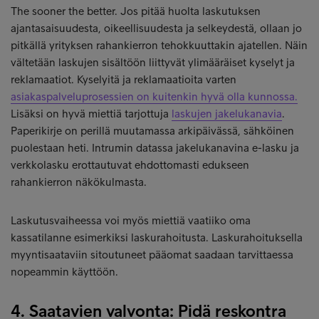
The sooner the better. Jos pitää huolta laskutuksen
ajantasaisuudesta, oikeellisuudesta ja selkeydestä, ollaan jo
pitkällä yrityksen rahankierron tehokkuuttakin ajatellen. Näin
vältetään laskujen sisältöön liittyvät ylimääräiset kyselyt ja
reklamaatiot. Kyselyitä ja reklamaatioita varten
asiakaspalveluprosessien on kuitenkin hyvä olla kunnossa
.
Lisäksi on hyvä miettiä tarjottuja
laskujen jakelukanavia
.
Paperikirje on perillä muutamassa arkipäivässä, sähköinen
puolestaan heti. Intrumin datassa jakelukanavina e-lasku ja
verkkolasku erottautuvat ehdottomasti edukseen
rahankierron näkökulmasta.
Laskutusvaiheessa voi myös miettiä vaatiiko oma
kassatilanne esimerkiksi laskurahoitusta. Laskurahoituksella
myyntisaataviin sitoutuneet pääomat saadaan tarvittaessa
nopeammin käyttöön.
4. Saatavien valvonta: Pidä reskontra