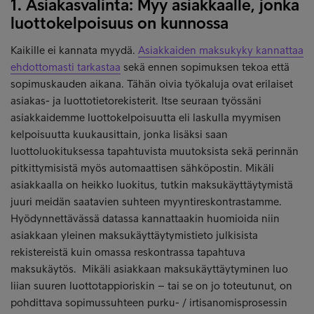
1. Asiakasvalinta: Myy asiakkaalle, jonka
luottokelpoisuus on kunnossa
Kaikille ei kannata myydä.
Asiakkaiden maksukyky kannattaa
ehdottomasti tarkastaa
sekä ennen sopimuksen tekoa että
sopimuskauden aikana. Tähän oivia työkaluja ovat erilaiset
asiakas- ja luottotietorekisterit. Itse seuraan työssäni
asiakkaidemme luottokelpoisuutta eli laskulla myymisen
kelpoisuutta kuukausittain, jonka lisäksi saan
luottoluokituksessa tapahtuvista muutoksista sekä perinnän
pitkittymisistä myös automaattisen sähköpostin. Mikäli
asiakkaalla on heikko luokitus, tutkin maksukäyttäytymistä
juuri meidän saatavien suhteen myyntireskontrastamme.
Hyödynnettävässä datassa kannattaakin huomioida niin
asiakkaan yleinen maksukäyttäytymistieto julkisista
rekistereistä kuin omassa reskontrassa tapahtuva
maksukäytös. Mikäli asiakkaan maksukäyttäytyminen luo
liian suuren luottotappioriskin – tai se on jo toteutunut, on
pohdittava sopimussuhteen purku- / irtisanomisprosessin