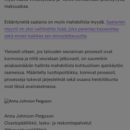
maksuaikaa.
Erääntyneitä saatavia on myös mahdollista myydä.
Saatavien
myynti on yksi vaihtoehto lisää, joka parantaa kassavirtaa
sekä ennen kaikkea sen ennustettavuutta
.
Yleisesti ottaen, jos talouden seurannan prosessit ovat
kunnossa ja niitä seurataan jatkuvasti, on suurenkin
asiakasmäärän hallinta mahdollista kohtuullisen ajankäytön
raameissa. Määritelty luottopolitiikka, toimivat prosessit,
prosesseja tukevat järjestelmät sekä osaava henkilökunta
ovat tässä avainasemassa.
Anna Johnson-Ferguson
Osastopäällikkö, lasku- ja reskontrapalvelut
Yritysvastuupäällikkö