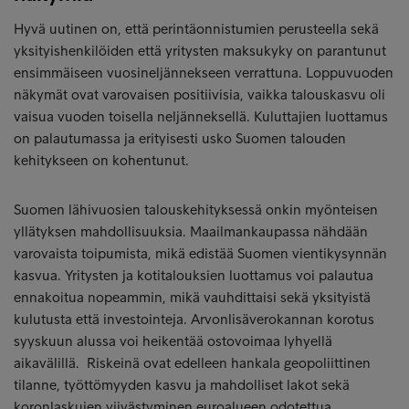
Hyvä uutinen on, että perintäonnistumien perusteella sekä
yksityishenkilöiden että yritysten maksukyky on parantunut
ensimmäiseen vuosineljännekseen verrattuna. Loppuvuoden
näkymät ovat varovaisen positiivisia, vaikka talouskasvu oli
vaisua vuoden toisella neljänneksellä. Kuluttajien luottamus
on palautumassa ja erityisesti usko Suomen talouden
kehitykseen on kohentunut.
Suomen lähivuosien talouskehityksessä onkin myönteisen
yllätyksen mahdollisuuksia. Maailmankaupassa nähdään
varovaista toipumista, mikä edistää Suomen vientikysynnän
kasvua. Yritysten ja kotitalouksien luottamus voi palautua
ennakoitua nopeammin, mikä vauhdittaisi sekä yksityistä
kulutusta että investointeja. Arvonlisäverokannan korotus
syyskuun alussa voi heikentää ostovoimaa lyhyellä
aikavälillä. Riskeinä ovat edelleen hankala geopoliittinen
tilanne, työttömyyden kasvu ja mahdolliset lakot sekä
koronlaskujen viivästyminen euroalueen odotettua