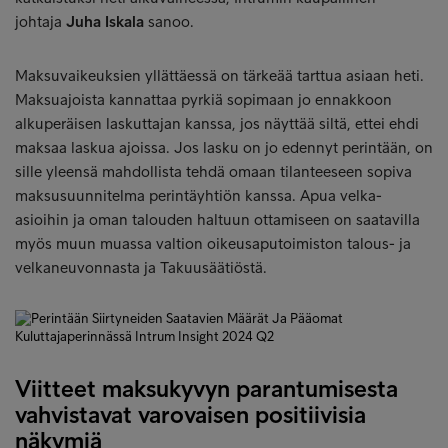
johtaja
Juha Iskala
sanoo.
Maksuvaikeuksien yllättäessä on tärkeää tarttua asiaan heti.
Maksuajoista kannattaa pyrkiä sopimaan jo ennakkoon
alkuperäisen laskuttajan kanssa, jos näyttää siltä, ettei ehdi
maksaa laskua ajoissa. Jos lasku on jo edennyt perintään, on
sille yleensä mahdollista tehdä omaan tilanteeseen sopiva
maksusuunnitelma perintäyhtiön kanssa. Apua velka-
asioihin ja oman talouden haltuun ottamiseen on saatavilla
myös muun muassa valtion oikeusaputoimiston talous- ja
velkaneuvonnasta ja Takuusäätiöstä.
Viitteet maksukyvyn parantumisesta
vahvistavat varovaisen positiivisia
näkymiä