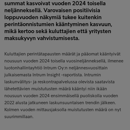
summat kasvoivat vuoden 2024 toisella
neljänneksellä. Varovaisen positiivisia
loppuvuoden näkymiä tukee kuitenkin
perintäonnistumien kääntyminen kasvuun,
mikä kertoo sekä kuluttajien että yritysten
maksukyvyn vahvistumisesta.
Kuluttajien perintätapausten määrät ja pääomat kääntyivät
nousuun vuoden 2024 toisella vuosineljänneksellä, ilmenee
luotonhallintayhtiö Intrum Oy:n neljännesvuosittain
julkaisemasta Intrum Insight -raportista. Intrumin
laskunvälitys- ja reskontrapalvelussa olevista saatavista
lähetettävien muistutusten määrä kääntyi niin ikään
nousuun vuoden 2024 ensimmäisellä puoliskolla vuoden
2022 alusta jatkuneen laskunsuuntaisen trendin jälkeen.
Kolmen vuoden mittausjaksolla muistutusten määrä on nyt
suurimmillaan.