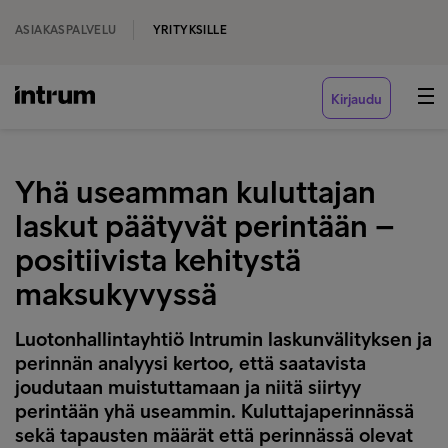
ASIAKASPALVELU
YRITYKSILLE
Kirjaudu
Yhä useamman kuluttajan
laskut päätyvät perintään –
positiivista kehitystä
maksukyvyssä
Luotonhallintayhtiö Intrumin laskunvälityksen ja
perinnän analyysi kertoo, että saatavista
joudutaan muistuttamaan ja niitä siirtyy
perintään yhä useammin. Kuluttajaperinnässä
sekä tapausten määrät että perinnässä olevat