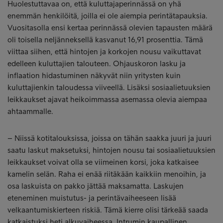
Huolestuttavaa on, että kuluttajaperinnässä on yhä
enemmän henkilöitä, joilla ei ole aiempia perintätapauksia.
Vuositasolla ensi kertaa perinnässä olevien tapausten määrä
oli toisella neljänneksellä kasvanut 16,91 prosenttia. Tämä
viittaa siihen, että hintojen ja korkojen nousu vaikuttavat
edelleen kuluttajien talouteen. Ohjauskoron lasku ja
inflaation hidastuminen näkyvät niin yritysten kuin
kuluttajienkin taloudessa viiveellä. Lisäksi sosiaalietuuksien
leikkaukset ajavat heikoimmassa asemassa olevia aiempaa
ahtaammalle.
– Niissä kotitalouksissa, joissa on tähän saakka juuri ja juuri
saatu laskut maksetuksi, hintojen nousu tai sosiaalietuuksien
leikkaukset voivat olla se viimeinen korsi, joka katkaisee
kamelin selän. Raha ei enää riitäkään kaikkiin menoihin, ja
osa laskuista on pakko jättää maksamatta. Laskujen
eteneminen muistutus- ja perintävaiheeseen lisää
velkaantumiskierteen riskiä. Tämä kierre olisi tärkeää saada
katkaistuksi heti alkuvaiheessa, Intrumin kaupallinen