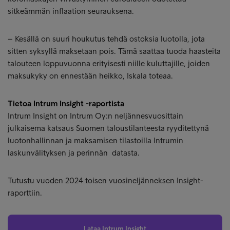
sitkeämmän inflaation seurauksena.
– Kesällä on suuri houkutus tehdä ostoksia luotolla, jota
sitten syksyllä maksetaan pois. Tämä saattaa tuoda haasteita
talouteen loppuvuonna erityisesti niille kuluttajille, joiden
maksukyky on ennestään heikko, Iskala toteaa.
Tietoa Intrum Insight -raportista
Intrum Insight on Intrum Oy:n neljännesvuosittain
julkaisema katsaus Suomen taloustilanteesta ryyditettynä
luotonhallinnan ja maksamisen tilastoilla Intrumin
laskunvälityksen ja perinnän datasta.
Tutustu vuoden 2024 toisen vuosineljänneksen Insight-
raporttiin.
Lataa Intrum Insight