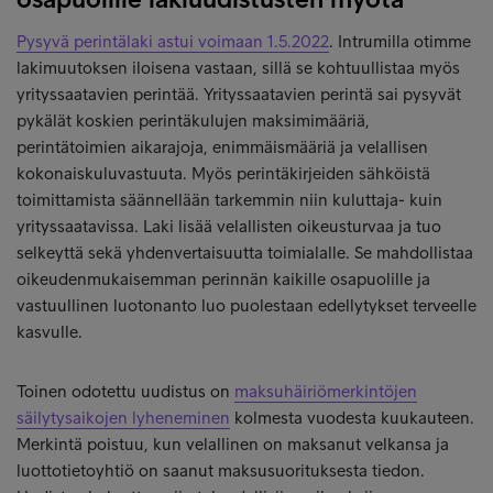
Pysyvä perintälaki astui voimaan 1.5.2022
. Intrumilla otimme
lakimuutoksen iloisena vastaan, sillä se kohtuullistaa myös
yrityssaatavien perintää. Yrityssaatavien perintä sai pysyvät
pykälät koskien perintäkulujen maksimimääriä,
perintätoimien aikarajoja, enimmäismääriä ja velallisen
kokonaiskuluvastuuta. Myös perintäkirjeiden sähköistä
toimittamista säännellään tarkemmin niin kuluttaja- kuin
yrityssaatavissa. Laki lisää velallisten oikeusturvaa ja tuo
selkeyttä sekä yhdenvertaisuutta toimialalle. Se mahdollistaa
oikeudenmukaisemman perinnän kaikille osapuolille ja
vastuullinen luotonanto luo puolestaan edellytykset terveelle
kasvulle.
Toinen odotettu uudistus on
maksuhäiriömerkintöjen
säilytysaikojen lyheneminen
kolmesta vuodesta kuukauteen.
Merkintä poistuu, kun velallinen on maksanut velkansa ja
luottotietoyhtiö on saanut maksusuorituksesta tiedon.