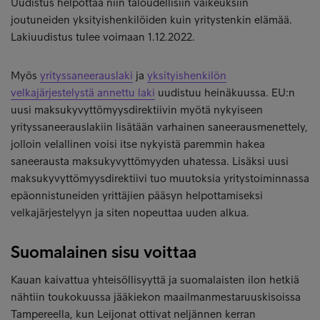
Uudistus helpottaa niin taloudellisiin vaikeuksiin
joutuneiden yksityishenkilöiden kuin yritystenkin elämää.
Lakiuudistus tulee voimaan 1.12.2022.
Myös
yrityssaneerauslaki
ja
yksityishenkilön
velkajärjestelystä annettu laki
uudistuu heinäkuussa. EU:n
uusi maksukyvyttömyysdirektiivin myötä nykyiseen
yrityssaneerauslakiin lisätään varhainen saneerausmenettely,
jolloin velallinen voisi itse nykyistä paremmin hakea
saneerausta maksukyvyttömyyden uhatessa. Lisäksi uusi
maksukyvyttömyysdirektiivi tuo muutoksia yritystoiminnassa
epäonnistuneiden yrittäjien pääsyn helpottamiseksi
velkajärjestelyyn ja siten nopeuttaa uuden alkua.
Suomalainen sisu voittaa
Kauan kaivattua yhteisöllisyyttä ja suomalaisten ilon hetkiä
nähtiin toukokuussa jääkiekon maailmanmestaruuskisoissa
Tampereella, kun Leijonat ottivat neljännen kerran