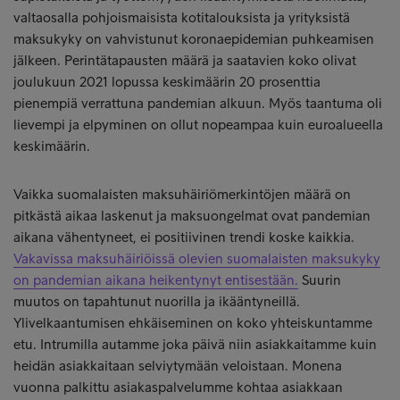
valtaosalla pohjoismaisista kotitalouksista ja yrityksistä
maksukyky on vahvistunut koronaepidemian puhkeamisen
jälkeen. Perintätapausten määrä ja saatavien koko olivat
joulukuun 2021 lopussa keskimäärin 20 prosenttia
pienempiä verrattuna pandemian alkuun. Myös taantuma oli
lievempi ja elpyminen on ollut nopeampaa kuin euroalueella
keskimäärin.
Vaikka suomalaisten maksuhäiriömerkintöjen määrä on
pitkästä aikaa laskenut ja maksuongelmat ovat pandemian
aikana vähentyneet, ei positiivinen trendi koske kaikkia.
Vakavissa maksuhäiriöissä olevien suomalaisten maksukyky
on pandemian aikana heikentynyt entisestään.
Suurin
muutos on tapahtunut nuorilla ja ikääntyneillä.
Ylivelkaantumisen ehkäiseminen on koko yhteiskuntamme
etu. Intrumilla autamme joka päivä niin asiakkaitamme kuin
heidän asiakkaitaan selviytymään veloistaan. Monena
vuonna palkittu asiakaspalvelumme kohtaa asiakkaan