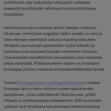
yksilöllisesti, käy keskustelua sekä pyrkii molempia
osapuolia tyydyttävään ratkaisuun hyvää perintätapaa
noudattaen.
Helmikuussa koko maailmaa järkytti Venäjän hyökkäys
Ukrainaan. Inhimillisen tragedian lisäksi sodalla on ollut ja
tulee olemaan merkittävä vaikutus maailmantalouteen.
Venäjälle suunnattujen pakotteiden myötä inflaatio ja
korkotaso ovat nousseet ja sodan runteleman Ukrainan
viljavarastojen menettämisen seurauksena osaa maailmaa
uhkaa nälänhätä. Poikkeuksellinen tilanne on yhdistänyt
Eurooppaa ja koko maailmaa ennennäkemättömällä tavalla.
Tuoreen
Eurooppalaisen maksutapatutkimuksen
mukaan
Euroopan talous onkin siirtynyt uuteen epävakauden
ajanjaksoon, jonka määrittelevät Ukrainan sota, jyrkkä
inflaatio ja toimitusketjujen katkeaminen. Siitä huolimatta
yritykset ovat innokkaita kasvattamaan liiketoimintaansa