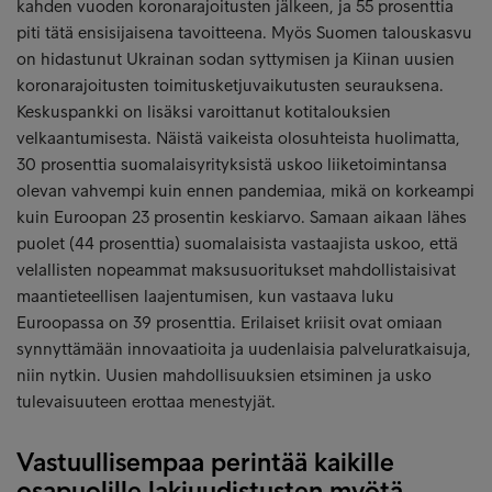
kahden vuoden koronarajoitusten jälkeen, ja 55 prosenttia
piti tätä ensisijaisena tavoitteena. Myös Suomen talouskasvu
on hidastunut Ukrainan sodan syttymisen ja Kiinan uusien
koronarajoitusten toimitusketjuvaikutusten seurauksena.
Keskuspankki on lisäksi varoittanut kotitalouksien
velkaantumisesta. Näistä vaikeista olosuhteista huolimatta,
30 prosenttia suomalaisyrityksistä uskoo liiketoimintansa
olevan vahvempi kuin ennen pandemiaa, mikä on korkeampi
kuin Euroopan 23 prosentin keskiarvo. Samaan aikaan lähes
puolet (44 prosenttia) suomalaisista vastaajista uskoo, että
velallisten nopeammat maksusuoritukset mahdollistaisivat
maantieteellisen laajentumisen, kun vastaava luku
Euroopassa on 39 prosenttia. Erilaiset kriisit ovat omiaan
synnyttämään innovaatioita ja uudenlaisia palveluratkaisuja,
niin nytkin. Uusien mahdollisuuksien etsiminen ja usko
tulevaisuuteen erottaa menestyjät.
Vastuullisempaa perintää kaikille
osapuolille lakiuudistusten myötä