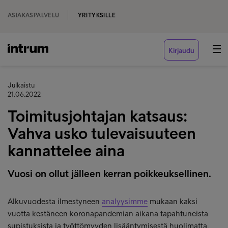
ASIAKASPALVELU
YRITYKSILLE
Kirjaudu
Julkaistu
21.06.2022
Toimitusjohtajan katsaus:
Vahva usko tulevaisuuteen
kannattelee aina
Vuosi on ollut jälleen kerran poikkeuksellinen.
Alkuvuodesta ilmestyneen
analyysimme
mukaan kaksi
vuotta kestäneen koronapandemian aikana tapahtuneista
supistuksista ja työttömyyden lisääntymisestä huolimatta,