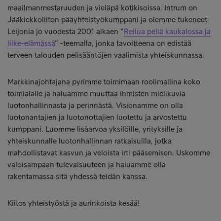
maailmanmestaruuden ja vieläpä kotikisoissa. Intrum on
Jääkiekkoliiton pääyhteistyökumppani ja olemme tukeneet
Leijonia jo vuodesta 2001 alkaen ”
Reilua peliä kaukalossa ja
liike-elämässä
” -teemalla, jonka tavoitteena on edistää
terveen talouden pelisääntöjen vaalimista yhteiskunnassa.
Markkinajohtajana pyrimme toimimaan roolimallina koko
toimialalle ja haluamme muuttaa ihmisten mielikuvia
luotonhallinnasta ja perinnästä. Visionamme on olla
luotonantajien ja luotonottajien luotettu ja arvostettu
kumppani. Luomme lisäarvoa yksilöille, yrityksille ja
yhteiskunnalle luotonhallinnan ratkaisuilla, jotka
mahdollistavat kasvun ja veloista irti pääsemisen. Uskomme
valoisampaan tulevaisuuteen ja haluamme olla
rakentamassa sitä yhdessä teidän kanssa.
Kiitos yhteistyöstä ja aurinkoista kesää!