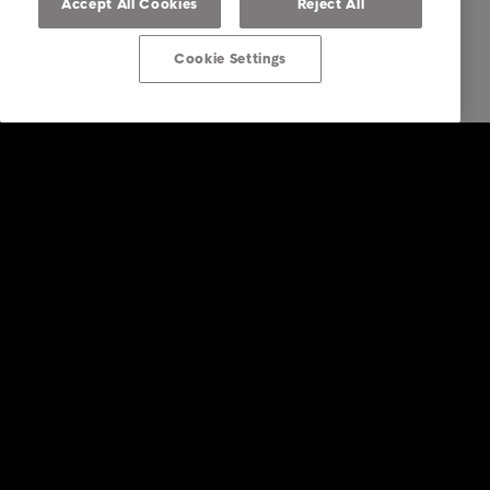
Accept All Cookies
Reject All
Cookie Settings
Ratkaisut yrityksille
Luottotietopalvelut
Laskunvälitys- ja reskontrapalvelut
Perintäpalvelut