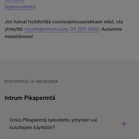
Sopimusehdot
Jos haluat hyödyntää vuosisopimusasiakkaan edut, ota
yhteyttä:
myynti@intrum.com
,
09 2291 1600
. Autamme
mielellämme!
KYSYMYKSIÄ JA VASTAUKSIA
Intrum Pikaperintä
Onko Pikaperintä tarkoitettu yritysten vai
kuluttajien käyttöön?