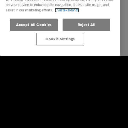
on your device to enhance site navigation, analyze site usage, and
assist in our marketing efforts.
Evästekäytäntö
Accept All Cookies
Reject All
Cookie Settings
Ratkaisut yrityksille
Luottotietopalvelut