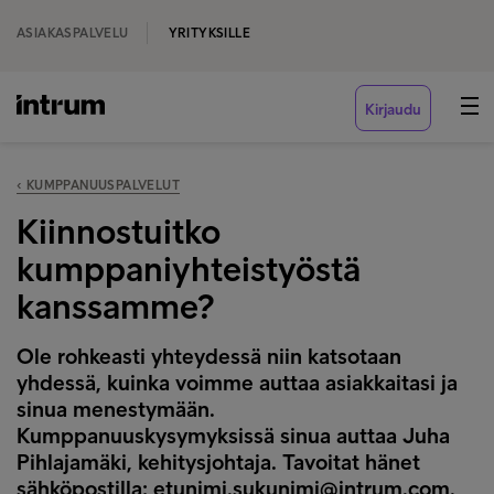
ASIAKASPALVELU
YRITYKSILLE
Kirjaudu
‹ KUMPPANUUSPALVELUT
Kiinnostuitko
kumppaniyhteistyöstä
kanssamme?
Ole rohkeasti yhteydessä niin katsotaan
yhdessä, kuinka voimme auttaa asiakkaitasi ja
sinua menestymään.
Kumppanuuskysymyksissä sinua auttaa Juha
Pihlajamäki, kehitysjohtaja. Tavoitat hänet
sähköpostilla: etunimi.sukunimi@intrum.com.