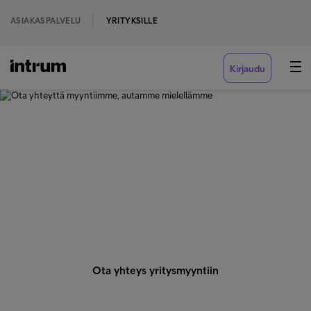
ASIAKASPALVELU
YRITYKSILLE
Kirjaudu
‹ TIETOA INTRUMISTA
Ota yhteyttä myyntiimme,
autamme mielellämme
Jos yhteydenottosi koskee saamaasi laskua,
perintäkirjettä tai muuta asiakaspalvelua, soita 09 229
111
Ota yhteys yritysmyyntiin