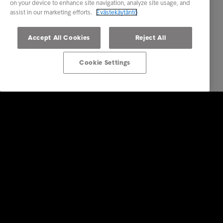
on your device to enhance site navigation, analyze site usage, and
assist in our marketing efforts.
Evästekäytäntö
Accept All Cookies
Reject All
Cookie Settings
Ratkaisut yrityksille
Luottotietopalvelut
Laskunvälitys- ja reskontrapalvelut