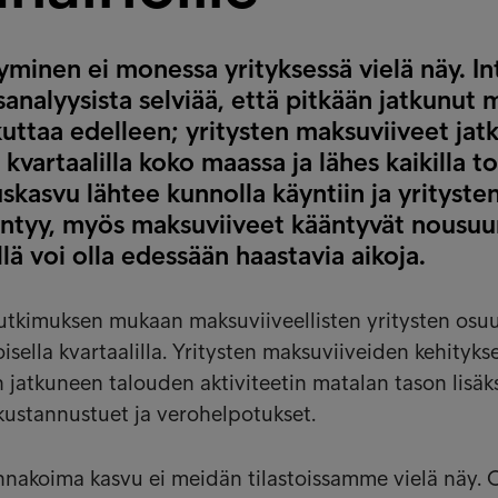
yminen ei monessa yrityksessä vielä näy. I
sanalyysista selviää, että pitkään jatkunut
ikuttaa edelleen; yritysten maksuviiveet jat
kvartaalilla koko maassa ja lähes kaikilla to
skasvu lähtee kunnolla käyntiin ja yrityste
ääntyy, myös maksuviiveet kääntyvät nousuun
illä voi olla edessään haastavia aikoja.
utkimuksen mukaan maksuviiveellisten yritysten osuu
sella kvartaalilla. Yritysten maksuviiveiden kehityks
 jatkuneen talouden aktiviteetin matalan tason lisäk
t kustannustuet ja verohelpotukset.
nakoima kasvu ei meidän tilastoissamme vielä näy. 