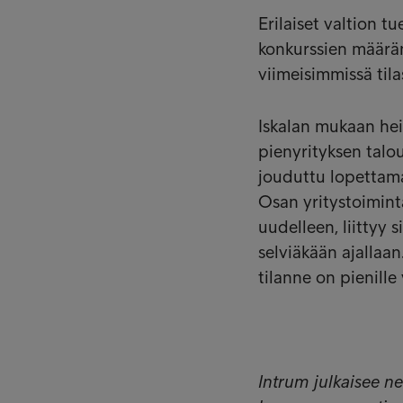
Erilaiset valtion t
konkurssien määrän
viimeisimmissä tila
Iskalan mukaan he
pienyrityksen talou
jouduttu lopettamaa
Osan yritystoimint
uudelleen, liittyy 
selviäkään ajallaa
tilanne on pienille 
Intrum julkaisee ne