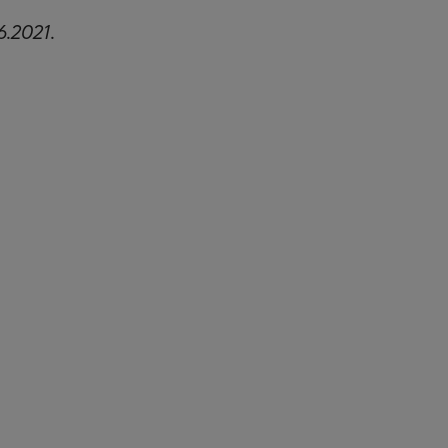
6.2021.
ko meiltä kirjeen?