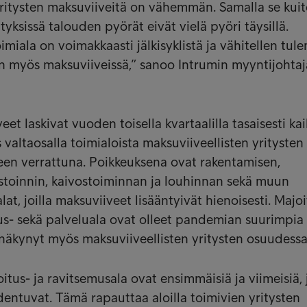
yritysten maksuviiveitä on vähemmän. Samalla se kui
rityksissä talouden pyörät eivät vielä pyöri täysillä.
imiala on voimakkaasti jälkisyklistä ja vähitellen tu
 myös maksuviiveissä,” sanoo Intrumin myyntijohta
eet laskivat vuoden toisella kvartaalilla tasaisesti kai
valtaosalla toimialoista maksuviiveellisten yritysten
een verrattuna. Poikkeuksena ovat rakentamisen,
astoinnin, kaivostoiminnan ja louhinnan sekä muun
at, joilla maksuviiveet lisääntyivät hienoisesti. Majoi
tus- sekä palveluala ovat olleet pandemian suurimpia
n näkynyt myös maksuviiveellisten yritysten osuudessa
itus- ja ravitsemusala ovat ensimmäisiä ja viimeisiä, 
dentuvat. Tämä rapauttaa aloilla toimivien yritysten