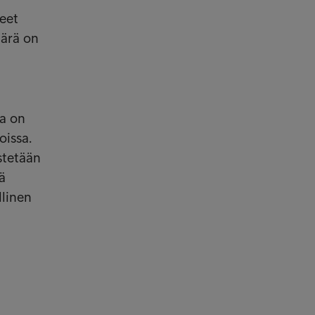
neet
äärä on
ta on
oissa.
stetään
ä
llinen