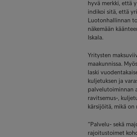
hyvä merkki, että 
indikoi sitä, että y
Luotonhallinnan to
näkemään käänteen
Iskala.
Yritysten maksuviiv
maakunnissa. Myös 
laski vuodentakais
kuljetuksen ja var
palvelutoiminnan al
ravitsemus-, kulje
kärsijöitä, mikä o
”Palvelu- sekä majo
rajoitustoimet koh