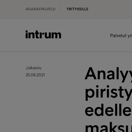
ASIAKASPALVELU
YRITYKSILLE
Palvelut yr
Analy
Julkaistu
25.08.2021
pirist
edelle
maksuh