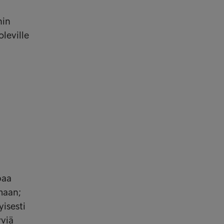
hin
oleville
paa
maan;
yisesti
yviä