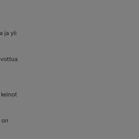
 ja yli
ivottua
 keinot
s on