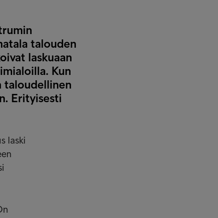
ntrumin
 matala talouden
koivat laskuaan
imialoilla. Kun
n taloudellinen
. Erityisesti
s laski
een
si
On