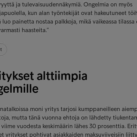
ävyyttä ja tulevaisuudennäkymiä. Ongelmia on myös
japuolella, kun alan työntekijät ovat hakeutuneet töi
ä luo painetta nostaa palkkoja, mikä vaikeassa tilassa 
varmasti haasteita.”
t
itykset alttiimpia
gelmille
atalkoissa moni yritys tarjosi kumppaneilleen aiem
oja, mutta tänä vuonna ehtoja on lähdetty tiukenta
viime vuodesta keskimäärin lähes 30 prosenttia. Erit
et yritykset pohtivat asiakkaiden maksuviiveisiin liitt