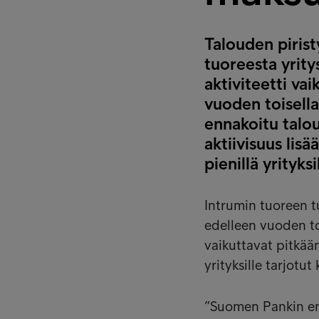
Talouden pirist
tuoreesta yrity
aktiviteetti va
vuoden toisella 
ennakoitu talou
aktiivisuus lis
pienillä yrityks
Intrumin tuoreen t
edelleen vuoden toi
vaikuttavat pitkään
yrityksille tarjotu
”Suomen Pankin en