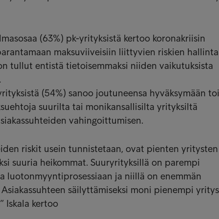
lmasosaa (63%) pk-yrityksistä kertoo koronakriisin
rantamaan maksuviiveisiin liittyvien riskien hallintaa
n tullut entistä tietoisemmaksi niiden vaikutuksista
.
-yrityksistä (54%) sanoo joutuneensa hyväksymään to
ehtoja suurilta tai monikansallisilta yrityksiltä
asiakassuhteiden vahingoittumisen.
den riskit usein tunnistetaan, ovat pienten yritysten
eksi suuria heikommat. Suuryrityksillä on parempi
ta luotonmyyntiprosessiaan ja niillä on enemmän
Asiakassuhteen säilyttämiseksi moni pienempi yrity
” Iskala kertoo