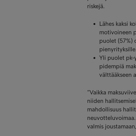
riskejä.
Lähes kaksi ko
motivoineen pa
puolet (57%) o
pienyrityksille
Yli puolet pk
pidempiä maksu
välttääkseen 
”Vaikka maksuviivei
niiden hallitsemis
mahdollisuus halli
neuvotteluvoimaa. 
valmis joustamaan,