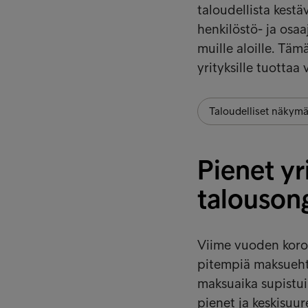
taloudellista kest
henkilöstö- ja osaa
muille aloille. Täm
yrityksille tuottaa 
Taloudelliset näkymä
Pienet yr
talouson
Viime vuoden koron
pitempiä maksueht
maksuaika supistui 
pienet ja keskisuur