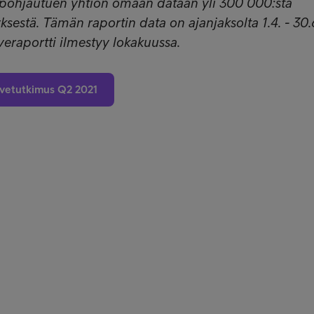
 pohjautuen yhtiön omaan dataan yli 300 000:sta
ksestä. Tämän raportin data on ajanjaksolta 1.4. - 30.
eraportti ilmestyy lokakuussa.
ivetutkimus Q2 2021
t
Sait