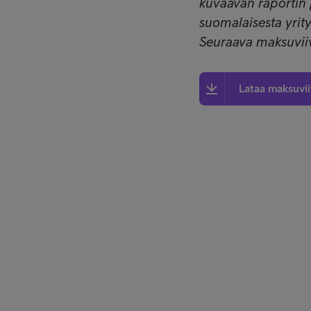
kuvaavan raportin
suomalaisesta yrity
Seuraava maksuviiv
Lataa maksuvi
Ratkaisut yrityksille
Pikalinki