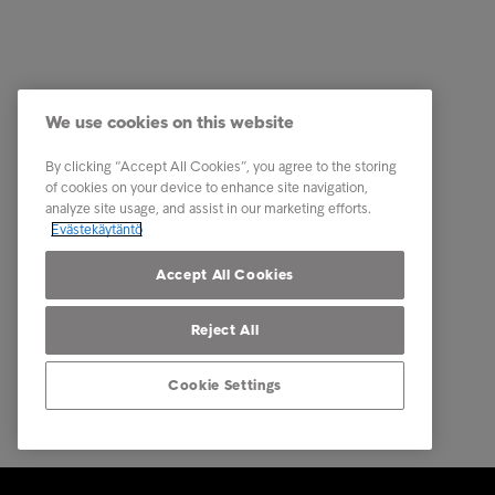
Luottotietopalvelut
Ura Intru
Laskunvälitys- ja reskontrapalvelut
Tietoa I
Perintäpalvelut
Ota yhte
We use cookies on this website
Kumppanuuspalvelut
Tunnist
Toimialaratkaisut
Uutiset
By clicking “Accept All Cookies”, you agree to the storing
of cookies on your device to enhance site navigation,
Raportit ja analyysit
Intrum m
analyze site usage, and assist in our marketing efforts.
Evästekäytäntö
Tietosuoj
osapuole
Accept All Cookies
Reject All
Cookie Settings
© Intrum 2025
Tietosuoj