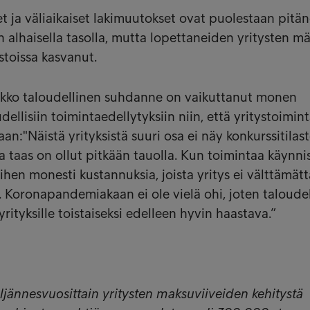
uet ja väliaikaiset lakimuutokset ovat puolestaan pitä
 alhaisella tasolla, mutta lopettaneiden yritysten m
stoissa kasvanut.
ikko taloudellinen suhdanne on vaikuttanut monen
dellisiin toimintaedellytyksiin niin, että yritystoimin
n:"Näistä yrityksistä suuri osa ei näy konkurssitilast
a taas on ollut pitkään tauolla. Kun toimintaa käynni
siihen monesti kustannuksia, joista yritys ei välttämätt
n. Koronapandemiakaan ei ole vielä ohi, joten taloude
yrityksille toistaiseksi edelleen hyvin haastava.”
ljännesvuosittain yritysten maksuviiveiden kehitystä