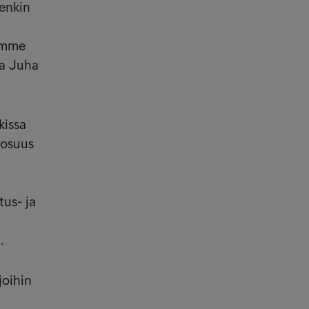
tenkin
lemme
ja Juha
kissa
 osuus
tus- ja
.
joihin