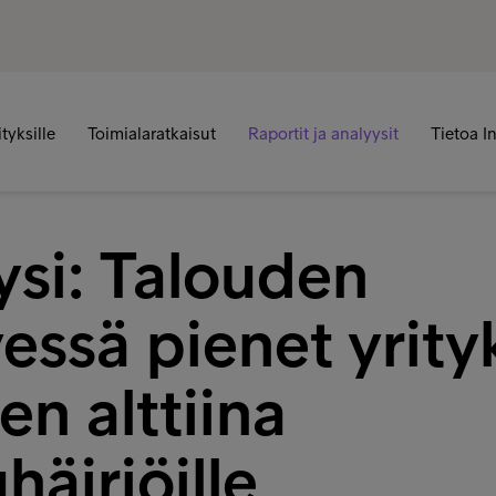
ityksille
Toimialaratkaisut
Raportit ja analyysit
Tietoa I
ysi: Talouden
yessä pienet yrity
en alttiina
äiriöille