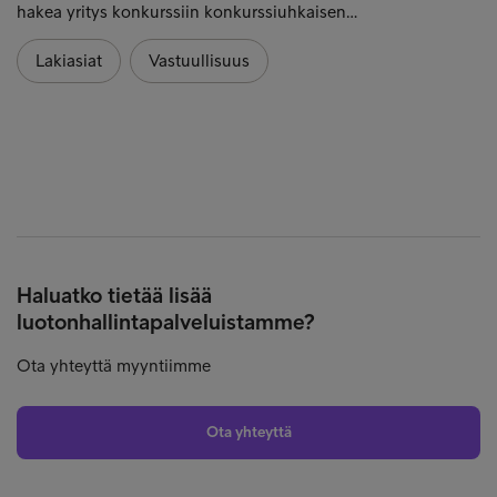
hakea yritys konkurssiin konkurssiuhkaisen…
Lakiasiat
Vastuullisuus
Haluatko tietää lisää
luotonhallintapalveluistamme?
Ota yhteyttä myyntiimme
Ota yhteyttä