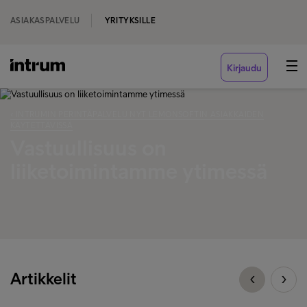
ASIAKASPALVELU
YRITYKSILLE
Kirjaudu
‹ INTRUMIN PERINTÄPALVELU NYT LEMONSOFTIN ASIAKKAIDEN
KÄYTETTÄVISSÄ
Vastuullisuus on
liiketoimintamme ytimessä
Artikkelit