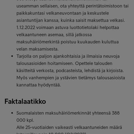
useamman sellaisen, ota yhteyttä perintätoimistoon tai
paikkakuntasi velkaneuvontaan ja keskustele
asiantuntijan kanssa, kuinka saisit maksettua velkasi.
1.12.2022 voimaan astuva luottotietolaki helpottaa
velkaantuneen asemaa, sillä jatkossa
maksuhäiriömerkintä poistuu kuukauden kuluttua
velan maksamisesta.
Tarjolla on paljon ajankohtaisia ja ilmaisia neuvoja
talousasioiden hoitamiseen. Opettele talouden
käsitteitä verkosta, podcasteista, lehdistä ja kirjoista.
Myös vanhempien ja ystävien tietämys talousasioista
kannattaa hyödyntää.
Faktalaatikko
Suomalaisten maksuhäiriömerkinnät yhteensä 388
000 kpl.
Alle 25-vuotiaiden vaikeasti velkaantuneiden määrä