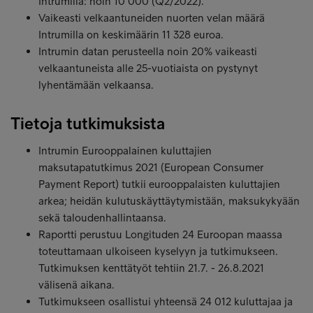
Intrumilla: noin 10 000 (Q2/2022).
Vaikeasti velkaantuneiden nuorten velan määrä
Intrumilla on keskimäärin 11 328 euroa.
Intrumin datan perusteella noin 20% vaikeasti
velkaantuneista alle 25-vuotiaista on pystynyt
lyhentämään velkaansa.
Tietoja tutkimuksista
Intrumin Eurooppalainen kuluttajien
maksutapatutkimus 2021 (European Consumer
Payment Report) tutkii eurooppalaisten kuluttajien
arkea; heidän kulutuskäyttäytymistään, maksukykyään
sekä taloudenhallintaansa.
Raportti perustuu Longituden 24 Euroopan maassa
toteuttamaan ulkoiseen kyselyyn ja tutkimukseen.
Tutkimuksen kenttätyöt tehtiin 21.7. - 26.8.2021
välisenä aikana.
Tutkimukseen osallistui yhteensä 24 012 kuluttajaa ja