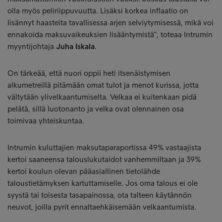
olla myös peliriippuvuutta. Lisäksi korkea inflaatio on
lisännyt haasteita tavallisessa arjen selviytymisessä, mikä voi
ennakoida maksuvaikeuksien lisääntymistä”, toteaa Intrumin
myyntijohtaja
Juha Iskala
.
On tärkeää, että nuori oppii heti itsenäistymisen
alkumetreillä pitämään omat tulot ja menot kurissa, jotta
vältytään ylivelkaantumiselta. Velkaa ei kuitenkaan pidä
pelätä, sillä luotonanto ja velka ovat olennainen osa
toimivaa yhteiskuntaa.
Intrumin kuluttajien maksutaparaportissa 49% vastaajista
kertoi saaneensa talouslukutaidot vanhemmiltaan ja 39%
kertoi koulun olevan pääasiallinen tietolähde
taloustietämyksen kartuttamiselle. Jos oma talous ei ole
syystä tai toisesta tasapainossa, ota talteen käytännön
neuvot, joilla pyrit ennaltaehkäisemään velkaantumista.