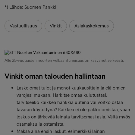
*) Lähde: Suomen Pankki
Vastuullisuus
Vinkit
Asiakaskokemus
Alle 25-vuotiaiden nuorten velkaantuneisuus on kasvanut selkeästi.
Vinkit oman talouden hallintaan
Laske omat tulot ja menot kuukausittain ja elä omien
varojesi mukaan. Harkitse omaa kulutustasi,
tarvitseeko kaikkea hankkia uutena vai voitko ostaa
tavaran käytettynä? Kaikkea ei ole pakko omistaa, vaan
joskus on järkevää lainata tarvitsemasi asia. Vältä myös
osamaksulla ostamista.
Maksa aina ensin laskut, esimerkiksi lainan