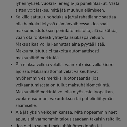
lyhennykset, vuokra-, energia- ja puhelinlaskut. Vasta
sitten voit laskea, mitä jää muuhun elämiseen.
Kaikille sattuu unohduksia ja/tai rahatilanne saattaa
olla hankala tietyssä elämänvaiheessa. Jos saat
maksumuistutuksen perintätoimistolta, älä säikähdä,
vaan ota rohkeasti yhteyttä asiakaspalveluun.
Maksuaikaa voi ja kannattaa aina pyytää lisää.
Maksumuistutus ei tarkoita automaattisesti
maksuhäiriömerkintää.
Älä maksa velkaa velalla, vaan katkaise velkakierre
ajoissa. Maksamattomat velat vaikeuttavat
myöhemmin esimerkiksi luotonsaantia, jos
velkaantumisesta on tullut maksuhäiriömerkintä.
Maksuhäiriömerkintä voi olla myös este työpaikan,
vuokra-asunnon, vakuutuksen tai puhelinliittymän
saamiselle.
Älä jää yksin velkojen kanssa. Mitä nopeammin haet
apua, sitä varmemmin talous saadaan takaisin raiteille.
Jos olet jo saanut maksuhäiriömerkinnän tai