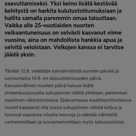
saavuttamiseksi. Yksi keino lisätä kestävää
kehitystä on harkita kulutustottumuksiaan ja
hallita samalla paremmin omaa talouttaan.
Vaikka alle 25-vuotiaiden nuorten
velkaantuneisuus on selvästi kasvanut viime
vuosina, aina on mahdollista hankkia apua ja
selvitä veloistaan. Velkojen kanssa ei tarvitse
jäädä yksin.
Tänään 12.8. vietetään kansainvälistä nuorten päivää ja
sunnuntaina 14.8. on taloustietoisuuden päivä.
Kansainvälinen nuorten päivä haluaa lisätä
yhteenkuuluvuutta sukupolvien välillä yhteisen, paremman
maailman rakentamisessa. Epävarmassa maailmantilanteessa
nuoret kaipaavat olla osana sukupolvien välistä ketjua ja
toivovat saavansa viisaita neuvoja jo elämää nähneiltä
vanhemmiltaan ja isovanhemmiltaan myös talousasioissa.