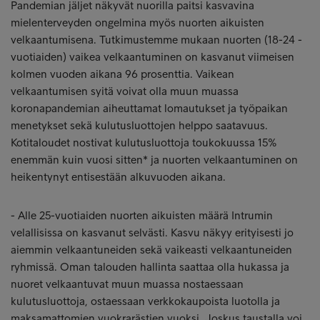
Pandemian jäljet näkyvät nuorilla paitsi kasvavina
mielenterveyden ongelmina myös nuorten aikuisten
velkaantumisena. Tutkimustemme mukaan nuorten (18-24 -
vuotiaiden) vaikea velkaantuminen on kasvanut viimeisen
kolmen vuoden aikana 96 prosenttia. Vaikean
velkaantumisen syitä voivat olla muun muassa
koronapandemian aiheuttamat lomautukset ja työpaikan
menetykset sekä kulutusluottojen helppo saatavuus.
Kotitaloudet nostivat kulutusluottoja toukokuussa 15%
enemmän kuin vuosi sitten* ja nuorten velkaantuminen on
heikentynyt entisestään alkuvuoden aikana.
- Alle 25-vuotiaiden nuorten aikuisten määrä Intrumin
velallisissa on kasvanut selvästi. Kasvu näkyy erityisesti jo
aiemmin velkaantuneiden sekä vaikeasti velkaantuneiden
ryhmissä. Oman talouden hallinta saattaa olla hukassa ja
nuoret velkaantuvat muun muassa nostaessaan
kulutusluottoja, ostaessaan verkkokaupoista luotolla ja
maksamattomien vuokrarästien vuoksi. Joskus taustalla voi