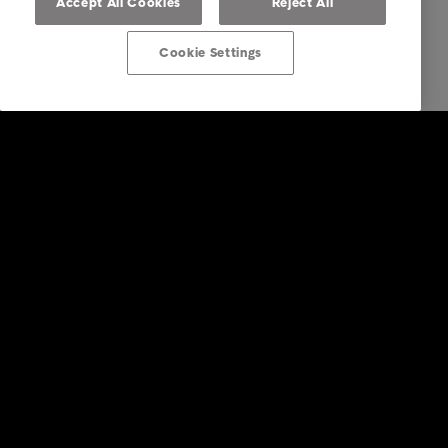
Accept All Cookies
Reject All
Cookie Settings
Ratkaisut yrityksille
Luottotietopalvelut
Laskunvälitys- ja reskontrapalvelut
Perintäpalvelut