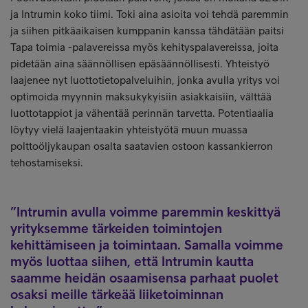
ja Intrumin koko tiimi. Toki aina asioita voi tehdä paremmin
ja siihen pitkäaikaisen kumppanin kanssa tähdätään paitsi
Tapa toimia -palavereissa myös kehityspalavereissa, joita
pidetään aina säännöllisen epäsäännöllisesti. Yhteistyö
laajenee nyt luottotietopalveluihin, jonka avulla yritys voi
optimoida myynnin maksukykyisiin asiakkaisiin, välttää
luottotappiot ja vähentää perinnän tarvetta. Potentiaalia
löytyy vielä laajentaakin yhteistyötä muun muassa
polttoöljykaupan osalta saatavien ostoon kassankierron
tehostamiseksi.
Intrumin avulla voimme paremmin keskittyä
yrityksemme tärkeiden toimintojen
kehittämiseen ja toimintaan. Samalla voimme
myös luottaa siihen, että Intrumin kautta
saamme heidän osaamisensa parhaat puolet
osaksi meille tärkeää liiketoiminnan