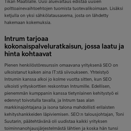
Tikan Maatilalle. Uusi aluevaltaus edistää uusien
polttoainevaihtoehtojen tuomista tuotevalikoimaan. Lisäksi
ketjulla on yksi sähkölatausasema, josta on lähdetty
hakemaan kokemuksia.
Intrum tarjoaa
kokonaispalveluratkaisun, jossa laatu ja
hinta kohtaavat
Pienen henkilöstöresurssin omaavana yrityksenä SEO on
ulkoistanut kaiken aina IT:stä siivoukseen. Yhteistyö
Intrumin kanssa alkoi jo kolme vuotta sitten, kun SEO
ulkoisti yrityskorttien reskontran Intrumille. Edellisen,
pienemmän kumppanin kanssa tietynlainen kehitystyö ei
edennyt toivotulla tavalla, ja Intrum taas alan
markkinajohtajana ja isona talona mahdollisti erilaisten
kehityshankkeiden läpiviemisen. SEO:n talousjohtajan, Toni
Suutarin, päätehtävänä oli uudistaa kaikki yrityksen
toiminnanohjausjärjestelmästä lähtien ja koska hän tunsi