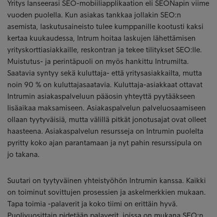
Yritys lanseerasi SEO-mobiiliapplikaation eli SEONapin viime
vuoden puolella. Kun asiakas tankkaa jollakin SEO:n
asemista, laskutusaineisto tulee kumppanille kootusti kaksi
kertaa kuukaudessa, Intrum hoitaa laskujen lähettämisen
yrityskorttiasiakkaille, reskontran ja tekee tilitykset SEO:lle.
Muistutus- ja perintäpuoli on myös hankittu Intrumilta.
Saatavia syntyy sekä kuluttaja- että yritysasiakkailta, mutta
noin 90 % on kuluttajasaatavia. Kuluttaja-asiakkaat ottavat
Intrumin asiakaspalveluun pääosin yhteyttä pyytääkseen
lisäaikaa maksamiseen. Asiakaspalvelun palveluosaamiseen
ollaan tyytyväisiä, mutta välillä pitkät jonotusajat ovat olleet
haasteena. Asiakaspalvelun resursseja on Intrumin puolelta
pyritty koko ajan parantamaan ja nyt pahin resurssipula on
jo takana.
Suutari on tyytyväinen yhteistyöhön Intrumin kanssa. Kaikki
on toiminut sovittujen prosessien ja askelmerkkien mukaan.
Tapa toimia -palaverit ja koko tiimi on erittäin hyvä.
Puolivuosittain pidetään palaverit, joissa on mukana SEO:n