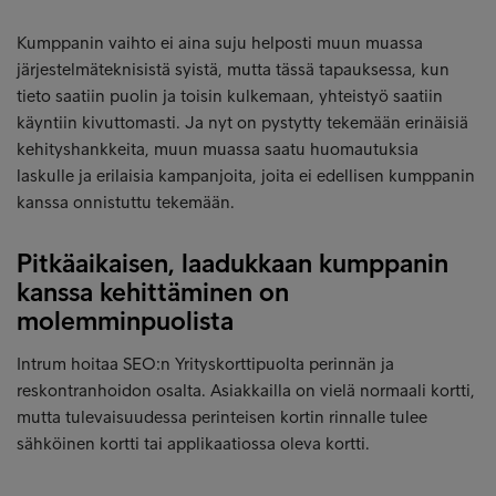
Kumppanin vaihto ei aina suju helposti muun muassa
järjestelmäteknisistä syistä, mutta tässä tapauksessa, kun
tieto saatiin puolin ja toisin kulkemaan, yhteistyö saatiin
käyntiin kivuttomasti. Ja nyt on pystytty tekemään erinäisiä
kehityshankkeita, muun muassa saatu huomautuksia
laskulle ja erilaisia kampanjoita, joita ei edellisen kumppanin
kanssa onnistuttu tekemään.
Pitkäaikaisen, laadukkaan kumppanin
kanssa kehittäminen on
molemminpuolista
Intrum hoitaa SEO:n Yrityskorttipuolta perinnän ja
reskontranhoidon osalta. Asiakkailla on vielä normaali kortti,
mutta tulevaisuudessa perinteisen kortin rinnalle tulee
sähköinen kortti tai applikaatiossa oleva kortti.