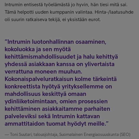
Intrumin entisestä työelämästä jo hyvin, hän tiesi mitä sai.
Tämä helpotti uuden kumppanin valintaa. Hinta-/laatusuhde
oli suurin ratkaiseva tekijä, ei yksistään eurot.
Intrumin luotonhallinnan osaaminen,
kokoluokka ja sen myötä
kehittämismahdollisuudet ja halu kehittyä
yhdessä asiakkaan kanssa on ylivertaista
verrattuna moneen muuhun.
Kokonaispalveluratkaisun kolme tärkeintä
konkreettista hyötyä yrityksellemme on
mahdollisuus keskittyä omaan
ydinliiketoimintaan, omien prosessien
kehittäminen asiakkaitamme parhaiten
palveleviksi sekä Intrumin kattavan
ammattitaidon tuomat hyödyt meille.
Toni Suutari, talousjohtaja, Suomalainen Energiaosuuskunta (SEO)