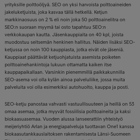
yrityksille polttoöljyä. SEO on yksi harvoista polttoaineiden
jakeluketjuista, joka kasvaa tällä hetkellä. Ketjun
markkinaosuus on 2 % eli noin joka 50 polttoainelitra on
SEO:n suoraan myymä tai osto tapahtuu SEO:n
verkkokaupan kautta. Jäsenkauppiaita on 40 kpl, joista
muodostuu seitsemän henkinen hallitus. Näiden lisäksi SEO-
ketjussa on noin 100 kauppiasta, jotka eivät ole jäseniä.
Kauppiaat päättävät ketjuohjatuista asemista poiketen
polttoainehankintoja lukuun ottamatta kaiken itse
kauppapaikallaan. Varsinkin pienemmillä paikkakunnilla
SEO-asema voi olla kylän ainoa palveluliike, jossa muita
palveluita voi olla esimerkiksi autohuolto, kauppa ja posti.
SEO-ketju panostaa vahvasti vastuullisuuteen ja heillä on 53
omaa asemaa, jotka myyvät fossiilisia polttoaineita ja kaksi
biokaasuasemaa. Vuoden alussa lanseerattiin yhteistyö
meijeriyhtiö Arlan ja energiapalveluja tuottavan One1 kanssa
biokaasutankkauslaitoksen rakentamisesta Länsi-Suomeen