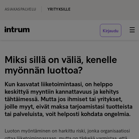
ASIAKASPALVELU
YRITYKSILLE
Kirjaudu
Miksi sillä on väliä, kenelle
myönnän luottoa?
Kun kasvatat liiketoimintaasi, on helppo
keskittyä myyntiin kannattavuus ja kehitys
tähtäimessä. Mutta jos ihmiset tai yritykset,
joille myyt, eivät maksa tarjoamistasi tuotteista
tai palveluista, voit helposti kohdata ongelmia.
Luoton myöntäminen on harkittu riski, jonka organisaatiosi
ottaa liiketoiminnassaan, mutta on tärkeää varmistaa, että