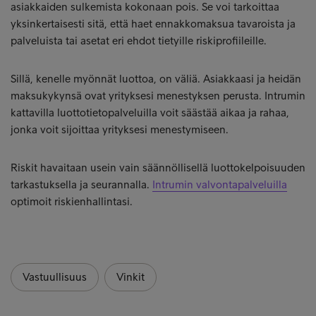
asiakkaiden sulkemista kokonaan pois. Se voi tarkoittaa
yksinkertaisesti sitä, että haet ennakkomaksua tavaroista ja
palveluista tai asetat eri ehdot tietyille riskiprofiileille.
Sillä, kenelle myönnät luottoa, on väliä. Asiakkaasi ja heidän
maksukykynsä ovat yrityksesi menestyksen perusta. Intrumin
kattavilla luottotietopalveluilla voit säästää aikaa ja rahaa,
jonka voit sijoittaa yrityksesi menestymiseen.
Riskit havaitaan usein vain säännöllisellä luottokelpoisuuden
tarkastuksella ja seurannalla.
Intrumin valvontapalveluilla
optimoit riskienhallintasi.
Vastuullisuus
Vinkit