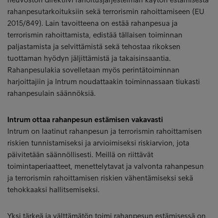
rahanpesutarkoituksiin sekä terrorismin rahoittamiseen (EU
2015/849). Lain tavoitteena on estää rahanpesua ja
terrorismin rahoittamista, edistää tällaisen toiminnan
paljastamista ja selvittämistä sekä tehostaa rikoksen
tuottaman hyödyn jäljittämistä ja takaisinsaantia.
Rahanpesulakia sovelletaan myös perintätoiminnan
harjoittajiin ja Intrum noudattaakin toiminnassaan tiukasti
rahanpesulain säännöksiä.
Intrum ottaa rahanpesun estämisen vakavasti
Intrum on laatinut rahanpesun ja terrorismin rahoittamisen
riskien tunnistamiseksi ja arvioimiseksi riskiarvion, jota
päivitetään säännöllisesti. Meillä on riittävät
toimintaperiaatteet, menettelytavat ja valvonta rahanpesun
ja terrorismin rahoittamisen riskien vähentämiseksi sekä
tehokkaaksi hallitsemiseksi.
Yksi tärkeä ja välttämätön toimi rahanpesun estämisessä on