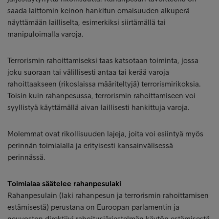
saada laittomin keinon hankitun omaisuuden alkuperä
näyttämään lailliselta, esimerkiksi siirtämällä tai
manipuloimalla varoja.
Terrorismin rahoittamiseksi taas katsotaan toiminta, jossa
joku suoraan tai välillisesti antaa tai kerää varoja
rahoittaakseen (rikoslaissa määriteltyjä) terrorismirikoksia.
Toisin kuin rahanpesussa, terrorismin rahoittamiseen voi
syyllistyä käyttämällä aivan laillisesti hankittuja varoja.
Molemmat ovat rikollisuuden lajeja, joita voi esiintyä myös
perinnän toimialalla ja erityisesti kansainvälisessä
perinnässä.
Toimialaa säätelee rahanpesulaki
Rahanpesulain (laki rahanpesun ja terrorismin rahoittamisen
estämisestä) perustana on Euroopan parlamentin ja
neuvoston direktiivi rahoitusjärjestelmän käytön estämisestä