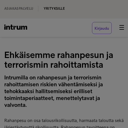
ASIAKASPALVELU
YRITYKSILLE
Kirjaudu
Ehkäisemme rahanpesun ja
terrorismin rahoittamista
Intrumilla on rahanpesun ja terrorismin
rahoittamisen riskien vähentämiseksi ja
tehokkaaksi hallitsemiseksi erilliset
toimintaperiaatteet, menettelytavat ja
valvonta.
Rahanpesu on osa talousrikollisuutta, harmaata taloutta sekä
järjestäytynyttä rikollisuutta. Rahanpesun tavoitteena on