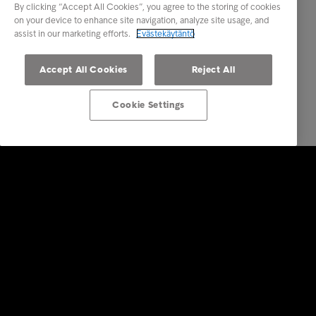
By clicking “Accept All Cookies”, you agree to the storing of cookies
on your device to enhance site navigation, analyze site usage, and
assist in our marketing efforts.
Evästekäytäntö
Accept All Cookies
Reject All
Cookie Settings
Ratkaisut yrityksille
Luottotietopalvelut