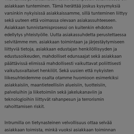
asiakkaan tunteminen. Tämä herättää joskus kysymyksiä
varsinkin nykyisissä asiakkaissamme, sillä tunteminen liittyy
sekä uuteen että voimassa olevaan asiakassuhteeseen.
Asiakkaan tunnistamisprosessi on kuitenkin ehdoton
edellytys yhteistyölle. Uutta asiakassuhdetta perustettaessa
selvitämme mm. asiakkaan toimintaan ja järjestäytymiseen
liittyviä tietoja, asiakkaan edustajan henkilöllisyyden ja
edustusoikeuden, mahdolliset edunsaajat sekä asiakkaan
päättävissä elimissä mahdollisesti vaikuttavat poliittisesti
vaikutusvaltaiset henkilöt. Sekä uusien että nykyisten
liikesuhteidemme osalta otamme huomioon esimerkiksi
asiakkaisiin, maantieteellisiin alueisiin, tuotteisiin,
palveluihin ja liiketoimiin sekä jakelukanaviin ja
teknologioihin liittyvät rahanpesun ja terrorismin
rahoittamisen riskit.
Intrumilla on tietynasteinen velvollisuus ottaa selvää
asiakkaan toimista, minkä vuoksi asiakkaan toiminnan