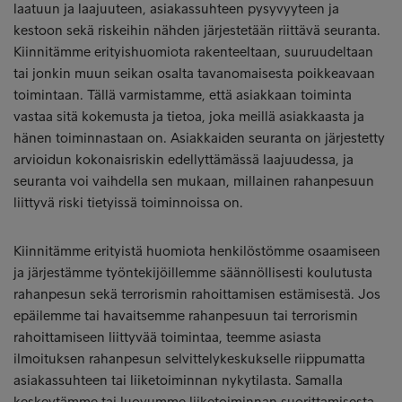
laatuun ja laajuuteen, asiakassuhteen pysyvyyteen ja
kestoon sekä riskeihin nähden järjestetään riittävä seuranta.
Kiinnitämme erityishuomiota rakenteeltaan, suuruudeltaan
tai jonkin muun seikan osalta tavanomaisesta poikkeavaan
toimintaan. Tällä varmistamme, että asiakkaan toiminta
vastaa sitä kokemusta ja tietoa, joka meillä asiakkaasta ja
hänen toiminnastaan on. Asiakkaiden seuranta on järjestetty
arvioidun kokonaisriskin edellyttämässä laajuudessa, ja
seuranta voi vaihdella sen mukaan, millainen rahanpesuun
liittyvä riski tietyissä toiminnoissa on.
Kiinnitämme erityistä huomiota henkilöstömme osaamiseen
ja järjestämme työntekijöillemme säännöllisesti koulutusta
rahanpesun sekä terrorismin rahoittamisen estämisestä. Jos
epäilemme tai havaitsemme rahanpesuun tai terrorismin
rahoittamiseen liittyvää toimintaa, teemme asiasta
ilmoituksen rahanpesun selvittelykeskukselle riippumatta
asiakassuhteen tai liiketoiminnan nykytilasta. Samalla
keskeytämme tai luovumme liiketoiminnan suorittamisesta.