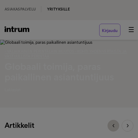
ASIAKASPALVELU
YRITYKSILLE
Kirjaudu
‹ VÄLIAIKAINEN PERINTÄLAIN MUUTOS - KOHTI YHDENVERTAISTA JA
VASTUULLISTA PERINTÄÄ
Globaali toimija, paras
paikallinen asiantuntijuus
Lakiasiat
Artikkelit