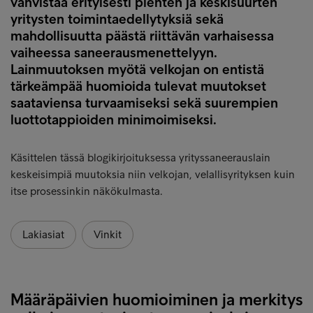
vahvistaa erityisesti pienten ja keskisuurten
yritysten toimintaedellytyksiä sekä
mahdollisuutta päästä riittävän varhaisessa
vaiheessa saneerausmenettelyyn.
Lainmuutoksen myötä velkojan on entistä
tärkeämpää huomioida tulevat muutokset
saataviensa turvaamiseksi sekä suurempien
luottotappioiden minimoimiseksi.
Käsittelen tässä blogikirjoituksessa yrityssaneerauslain
keskeisimpiä muutoksia niin velkojan, velallisyrityksen kuin
itse prosessinkin näkökulmasta.
Lakiasiat
Vinkit
Määräpäivien huomioiminen ja merkitys