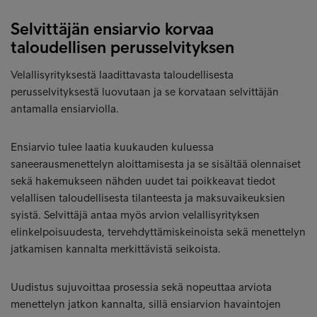
Selvittäjän ensiarvio korvaa
taloudellisen perusselvityksen
Velallisyrityksestä laadittavasta taloudellisesta
perusselvityksestä luovutaan ja se korvataan selvittäjän
antamalla ensiarviolla.
Ensiarvio tulee laatia kuukauden kuluessa
saneerausmenettelyn aloittamisesta ja se sisältää olennaiset
sekä hakemukseen nähden uudet tai poikkeavat tiedot
velallisen taloudellisesta tilanteesta ja maksuvaikeuksien
syistä. Selvittäjä antaa myös arvion velallisyrityksen
elinkelpoisuudesta, tervehdyttämiskeinoista sekä menettelyn
jatkamisen kannalta merkittävistä seikoista.
Uudistus sujuvoittaa prosessia sekä nopeuttaa arviota
menettelyn jatkon kannalta, sillä ensiarvion havaintojen