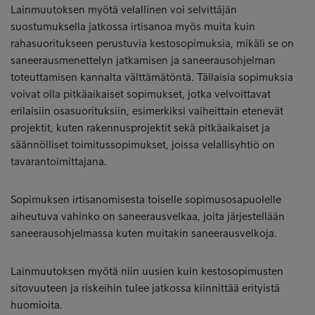
Lainmuutoksen myötä velallinen voi selvittäjän
suostumuksella jatkossa irtisanoa myös muita kuin
rahasuoritukseen perustuvia kestosopimuksia, mikäli se on
saneerausmenettelyn jatkamisen ja saneerausohjelman
toteuttamisen kannalta välttämätöntä. Tällaisia sopimuksia
voivat olla pitkäaikaiset sopimukset, jotka velvoittavat
erilaisiin osasuorituksiin, esimerkiksi vaiheittain etenevät
projektit, kuten rakennusprojektit sekä pitkäaikaiset ja
säännölliset toimitussopimukset, joissa velallisyhtiö on
tavarantoimittajana.
Sopimuksen irtisanomisesta toiselle sopimusosapuolelle
aiheutuva vahinko on saneerausvelkaa, joita järjestellään
saneerausohjelmassa kuten muitakin saneerausvelkoja.
Lainmuutoksen myötä niin uusien kuin kestosopimusten
sitovuuteen ja riskeihin tulee jatkossa kiinnittää erityistä
huomioita.