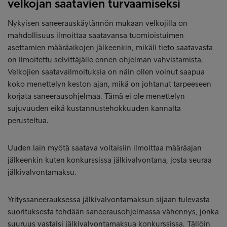
velkojan saatavien turvaamiseksi
Nykyisen saneerauskäytännön mukaan velkojilla on
mahdollisuus ilmoittaa saatavansa tuomioistuimen
asettamien määräaikojen jälkeenkin, mikäli tieto saatavasta
on ilmoitettu selvittäjälle ennen ohjelman vahvistamista.
Velkojien saatavailmoituksia on näin ollen voinut saapua
koko menettelyn keston ajan, mikä on johtanut tarpeeseen
korjata saneerausohjelmaa. Tämä ei ole menettelyn
sujuvuuden eikä kustannustehokkuuden kannalta
perusteltua.
Uuden lain myötä saatava voitaisiin ilmoittaa määräajan
jälkeenkin kuten konkurssissa jälkivalvontana, josta seuraa
jälkivalvontamaksu.
Yrityssaneerauksessa jälkivalvontamaksun sijaan tulevasta
suorituksesta tehdään saneerausohjelmassa vähennys, jonka
suuruus vastaisi jälkivalvontamaksua konkurssissa. Tällöin