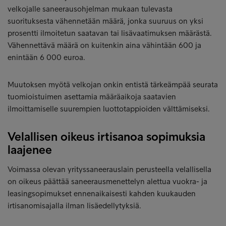
velkojalle saneerausohjelman mukaan tulevasta
suorituksesta vähennetään määrä, jonka suuruus on yksi
prosentti ilmoitetun saatavan tai lisävaatimuksen määrästä.
Vähennettävä määrä on kuitenkin aina vähintään 600 ja
enintään 6 000 euroa.
Muutoksen myötä velkojan onkin entistä tärkeämpää seurata
tuomioistuimen asettamia määräaikoja saatavien
ilmoittamiselle suurempien luottotappioiden välttämiseksi.
Velallisen oikeus irtisanoa sopimuksia
laajenee
Voimassa olevan yrityssaneerauslain perusteella velallisella
on oikeus päättää saneerausmenettelyn alettua vuokra- ja
leasingsopimukset ennenaikaisesti kahden kuukauden
irtisanomisajalla ilman lisäedellytyksiä.