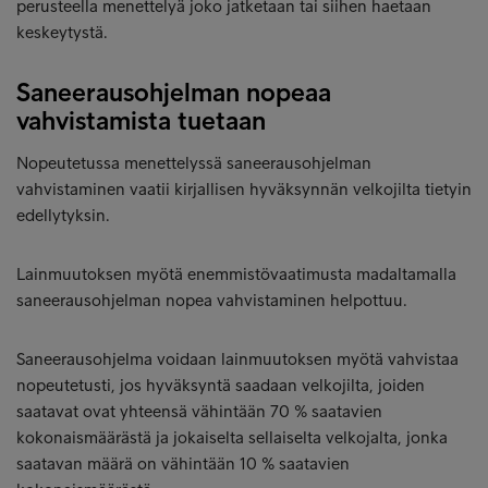
perusteella menettelyä joko jatketaan tai siihen haetaan
keskeytystä.
Saneerausohjelman nopeaa
vahvistamista tuetaan
Nopeutetussa menettelyssä saneerausohjelman
vahvistaminen vaatii kirjallisen hyväksynnän velkojilta tietyin
edellytyksin.
Lainmuutoksen myötä enemmistövaatimusta madaltamalla
saneerausohjelman nopea vahvistaminen helpottuu.
Saneerausohjelma voidaan lainmuutoksen myötä vahvistaa
nopeutetusti, jos hyväksyntä saadaan velkojilta, joiden
saatavat ovat yhteensä vähintään 70 % saatavien
kokonaismäärästä ja jokaiselta sellaiselta velkojalta, jonka
saatavan määrä on vähintään 10 % saatavien