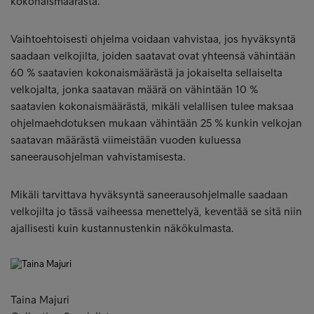
kokonaismäärästä.
Vaihtoehtoisesti ohjelma voidaan vahvistaa, jos hyväksyntä
saadaan velkojilta, joiden saatavat ovat yhteensä vähintään
60 % saatavien kokonaismäärästä ja jokaiselta sellaiselta
velkojalta, jonka saatavan määrä on vähintään 10 %
saatavien kokonaismäärästä, mikäli velallisen tulee maksaa
ohjelmaehdotuksen mukaan vähintään 25 % kunkin velkojan
saatavan määrästä viimeistään vuoden kuluessa
saneerausohjelman vahvistamisesta.
Mikäli tarvittava hyväksyntä saneerausohjelmalle saadaan
velkojilta jo tässä vaiheessa menettelyä, keventää se sitä niin
ajallisesti kuin kustannustenkin näkökulmasta.
Taina Majuri