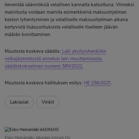
lieventää säännöksiä velallisen kannalta katsottuna. Viimeksi
mainitusta voidaan mainita esimerkkeinä maksuohjelman
keston lyhentyminen ja velalliselle maksuohjelman aikana
kertyvistä lisäsuorituksista velalliselle itselleen jäävän
määrän korottaminen.
Muutosta koskeva säädös:
Laki yksityishenkilön
velkajärjestelystä annetun lain muuttamisesta,
säädöskokoelman numero 389/2022.
Muutosta koskeva hallituksen esitys:
HE 238/2021
.
Lakiasiat
Vinkit
Esko Heinämäki, lakimies Intrum Oy