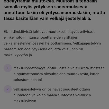
edellyttämiä muutoksia. Muutoksia tehdään
samalla myös yrityksen saneerauksesta
annettuun lakiin eli yrityssaneerauslakiin, mutta
tässä käsitellään vain velkajärjestelylakia.
EU:n direktiivistä johtuvat muutokset liittyvät erityisesti
elinkeinotoimintansa lopettaneiden yrittäjien
velkajärjestelyyn pääsyn helpottamiseen. Velkajärjestelyyn
pääsemisen edellytyksenä on, että velallinen on
maksukyvytön ja
maksukyvyttömyys johtuu jostain velallisesta itsestään
riippumattomasta olosuhteiden muutoksesta, kuten
sairastuminen tai
velkajärjestelyyn on painavat perusteet ottaen
huomioon velkojen määrä suhteessa velallisen
maksukykyyn.