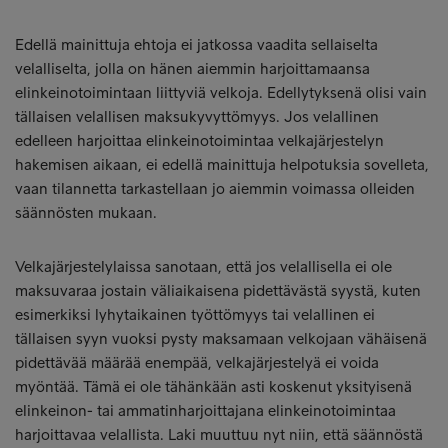
Edellä mainittuja ehtoja ei jatkossa vaadita sellaiselta
velalliselta, jolla on hänen aiemmin harjoittamaansa
elinkeinotoimintaan liittyviä velkoja. Edellytyksenä olisi vain
tällaisen velallisen maksukyvyttömyys. Jos velallinen
edelleen harjoittaa elinkeinotoimintaa velkajärjestelyn
hakemisen aikaan, ei edellä mainittuja helpotuksia sovelleta,
vaan tilannetta tarkastellaan jo aiemmin voimassa olleiden
säännösten mukaan.
Velkajärjestelylaissa sanotaan, että jos velallisella ei ole
maksuvaraa jostain väliaikaisena pidettävästä syystä, kuten
esimerkiksi lyhytaikainen työttömyys tai velallinen ei
tällaisen syyn vuoksi pysty maksamaan velkojaan vähäisenä
pidettävää määrää enempää, velkajärjestelyä ei voida
myöntää. Tämä ei ole tähänkään asti koskenut yksityisenä
elinkeinon- tai ammatinharjoittajana elinkeinotoimintaa
harjoittavaa velallista. Laki muuttuu nyt niin, että säännöstä