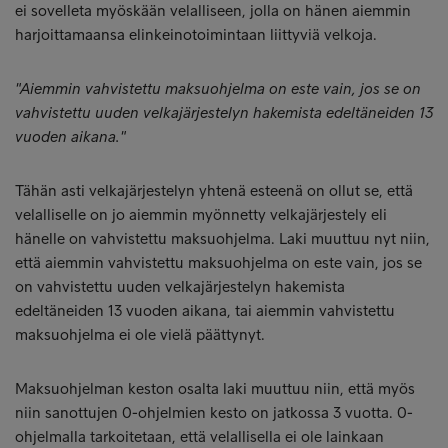
ei sovelleta myöskään velalliseen, jolla on hänen aiemmin
harjoittamaansa elinkeinotoimintaan liittyviä velkoja.
"Aiemmin vahvistettu maksuohjelma on este vain, jos se on
vahvistettu uuden velkajärjestelyn hakemista edeltäneiden 13
vuoden aikana."
Tähän asti velkajärjestelyn yhtenä esteenä on ollut se, että
velalliselle on jo aiemmin myönnetty velkajärjestely eli
hänelle on vahvistettu maksuohjelma. Laki muuttuu nyt niin,
että aiemmin vahvistettu maksuohjelma on este vain, jos se
on vahvistettu uuden velkajärjestelyn hakemista
edeltäneiden 13 vuoden aikana, tai aiemmin vahvistettu
maksuohjelma ei ole vielä päättynyt.
Maksuohjelman keston osalta laki muuttuu niin, että myös
niin sanottujen 0-ohjelmien kesto on jatkossa 3 vuotta. 0-
ohjelmalla tarkoitetaan, että velallisella ei ole lainkaan