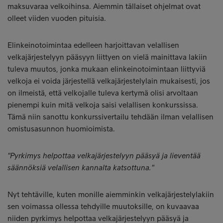
maksuvaraa velkoihinsa. Aiemmin tällaiset ohjelmat ovat
olleet viiden vuoden pituisia.
Elinkeinotoimintaa edelleen harjoittavan velallisen
velkajärjestelyyn pääsyyn liittyen on vielä mainittava lakiin
tuleva muutos, jonka mukaan elinkeinotoimintaan liittyviä
velkoja ei voida järjestellä velkajärjestelylain mukaisesti, jos
on ilmeistä, että velkojalle tuleva kertymä olisi arvoltaan
pienempi kuin mitä velkoja saisi velallisen konkurssissa.
Tämä niin sanottu konkurssivertailu tehdään ilman velallisen
omistusasunnon huomioimista.
"Pyrkimys helpottaa velkajärjestelyyn pääsyä ja lieventää
säännöksiä velallisen kannalta katsottuna."
Nyt tehtäville, kuten monille aiemminkin velkajärjestelylakiin
sen voimassa ollessa tehdyille muutoksille, on kuvaavaa
niiden pyrkimys helpottaa velkajärjestelyyn pääsyä ja