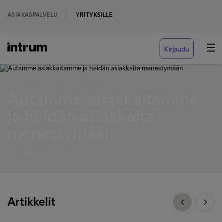
ASIAKASPALVELU
YRITYKSILLE
Kirjaudu
‹ EETTISET TOIMINTAPERIAATTEET
Autamme asiakkaitamme
ja heidän asiakkaita
menestymään
Asiakkaidemme kokemuksia
Artikkelit