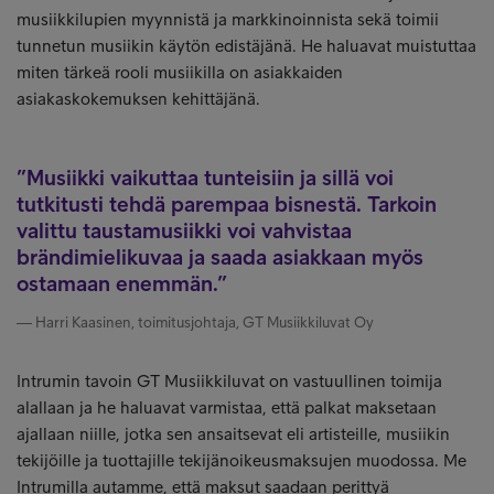
musiikkilupien myynnistä ja markkinoinnista sekä toimii
tunnetun musiikin käytön edistäjänä. He haluavat muistuttaa
miten tärkeä rooli musiikilla on asiakkaiden
asiakaskokemuksen kehittäjänä.
Musiikki vaikuttaa tunteisiin ja sillä voi
tutkitusti tehdä parempaa bisnestä. Tarkoin
valittu taustamusiikki voi vahvistaa
brändimielikuvaa ja saada asiakkaan myös
ostamaan enemmän.
Harri Kaasinen, toimitusjohtaja, GT Musiikkiluvat Oy
Intrumin tavoin GT Musiikkiluvat on vastuullinen toimija
alallaan ja he haluavat varmistaa, että palkat maksetaan
ajallaan niille, jotka sen ansaitsevat eli artisteille, musiikin
tekijöille ja tuottajille tekijänoikeusmaksujen muodossa. Me
Intrumilla autamme, että maksut saadaan perittyä