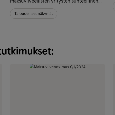
maksuviiveellisten yritysten suhteellinen…
Taloudelliset näkymät
tutkimukset: