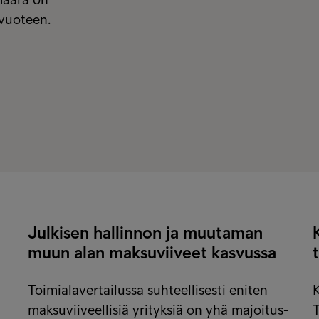
svuoteen.
Julkisen hallinnon ja muutaman
muun alan maksuviiveet kasvussa
Toimialavertailussa suhteellisesti eniten
K
maksuviiveellisiä yrityksiä on yhä majoitus-
T