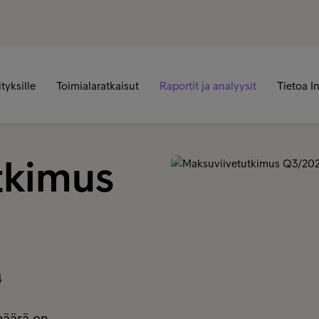
ityksille
Toimialaratkaisut
Raportit ja analyysit
Tietoa I
tkimus
4
määrä on