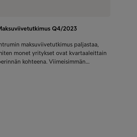
Maksuviivetutkimus Q4/2023
Maksu
ntrumin maksuviivetutkimus paljastaa,
Intrum
iten monet yritykset ovat kvartaaleittain
miten 
perinnän kohteena. Viimeisimmän…
perinn
ko meiltä kirjeen?