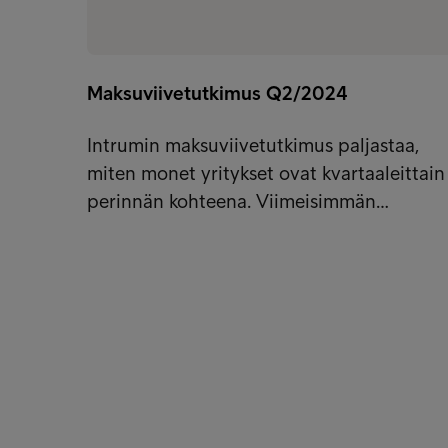
Maksuviivetutkimus Q2/2024
Intrumin maksuviivetutkimus paljastaa,
miten monet yritykset ovat kvartaaleittain
perinnän kohteena. Viimeisimmän…
Ratkaisut yrityksille
Pikalinki