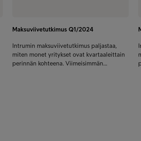
Maksuviivetutkimus Q1/2024
Intrumin maksuviivetutkimus paljastaa,
I
miten monet yritykset ovat kvartaaleittain
m
perinnän kohteena. Viimeisimmän…
t
Sait