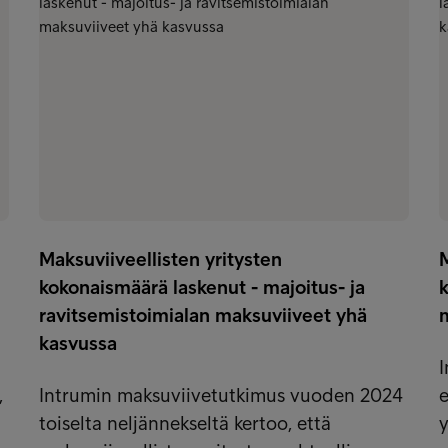
Maksuviiveellisten yritysten
M
kokonaismäärä laskenut - majoitus- ja
ravitsemistoimialan maksuviiveet yhä
m
kasvussa
,
Intrumin maksuviivetutkimus vuoden 2024
e
toiselta neljännekseltä kertoo, että
y