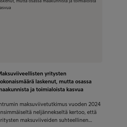
aksuviiveellisten yritysten
Maksuv
kokonaismäärä laskenut, mutta osassa
konkur
aakunnista ja toimialoista kasvua
Intrum
Intrumin maksuviivetutkimus vuoden 2024
2023 v
nsimmäiseltä neljännekseltä kertoo, että
yritys
ritysten maksuviiveiden suhteellinen…
Talou