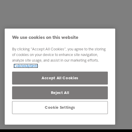
Luottotietopalvelut
Ura Intru
Laskunvälitys- ja reskontrapalvelut
Tietoa I
Perintäpalvelut
Ota yhte
We use cookies on this website
Kumppanuuspalvelut
Tunnist
Toimialaratkaisut
Uutiset
By clicking “Accept All Cookies”, you agree to the storing
of cookies on your device to enhance site navigation,
Raportit ja analyysit
Intrum m
analyze site usage, and assist in our marketing efforts.
Evästekäytäntö
Tietosuoj
osapuole
Accept All Cookies
Reject All
Cookie Settings
© Intrum 2025
Tietosuoj