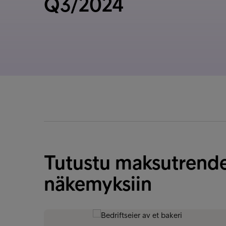
Q3/2024
Tutustu maksutrendeih
näkemyksiin