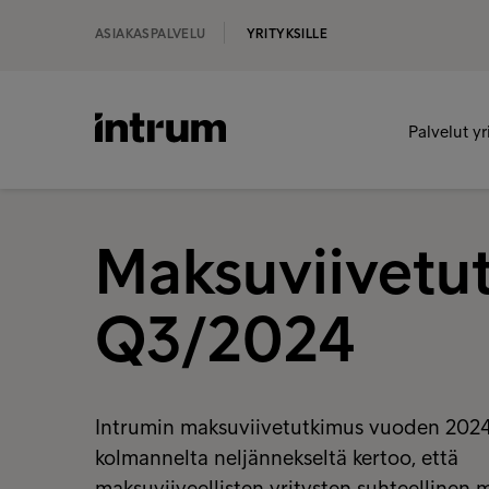
ASIAKASPALVELU
YRITYKSILLE
Palvelut yr
Maksuviivetu
Q3/2024
Intrumin maksuviivetutkimus vuoden 202
kolmannelta neljännekseltä kertoo, että
maksuviiveellisten yritysten suhteellinen 