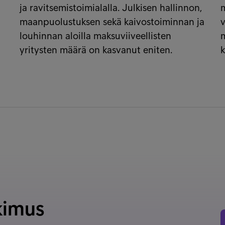
ja ravitsemistoimialalla. Julkisen hallinnon,
maanpuolustuksen sekä kaivostoiminnan ja
v
louhinnan aloilla maksuviiveellisten
m
yritysten määrä on kasvanut eniten.
kimus