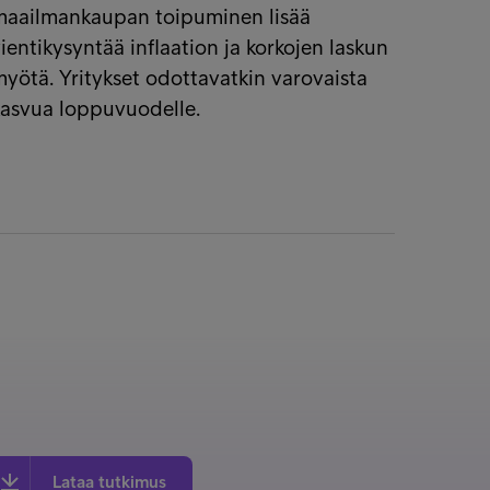
maailmankaupan toipuminen lisää
ientikysyntää inflaation ja korkojen laskun
yötä. Yritykset odottavatkin varovaista
kasvua loppuvuodelle.
Lataa tutkimus