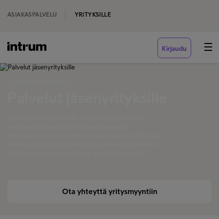
ASIAKASPALVELU
YRITYKSILLE
Kirjaudu
‹ TOIMIALARATKAISUT
Palvelut jäsenyrityksille
Palvelumme on kehitelty ratkaisemaan yritysten
yleisimpiä raha-asioihin liittyviä haasteita.
Yrittäjäjärjestön jäsenenä saat palvelumme käyttöösi
jäsenetuhintaan. Olemme kumppanisi vastuullisessa
luotonannossa ja kassavirran kiihdyttämisessä.
Ota yhteyttä yritysmyyntiin