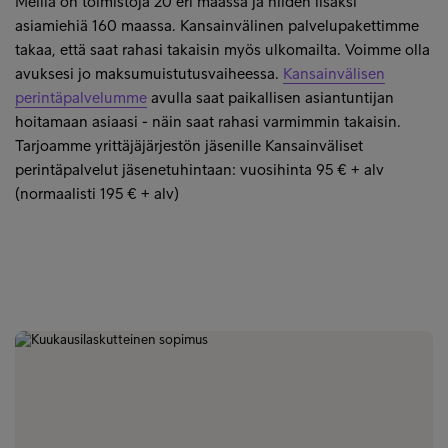
Meillä on toimistoja 20 eri maassa ja niiden lisäksi
asiamiehiä 160 maassa. Kansainvälinen palvelupakettimme
takaa, että saat rahasi takaisin myös ulkomailta. Voimme olla
avuksesi jo maksumuistutusvaiheessa.
Kansainvälisen
perintäpalvelumme
avulla saat paikallisen asiantuntijan
hoitamaan asiaasi - näin saat rahasi varmimmin takaisin.
Tarjoamme yrittäjäjärjestön jäsenille Kansainväliset
perintäpalvelut jäsenetuhintaan: vuosihinta 95 € + alv
(normaalisti 195 € + alv)