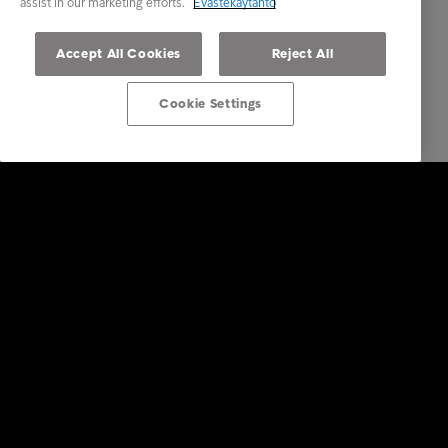
assist in our marketing efforts.
Evästekäytäntö
Accept All Cookies
Reject All
Cookie Settings
Ratkaisut yrityksille
Luottotietopalvelut
Laskunvälitys- ja reskontrapalvelut