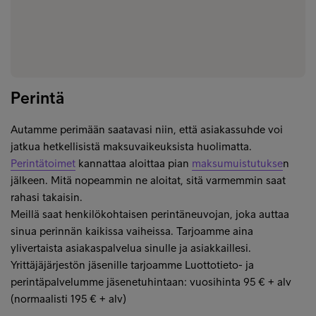
Perintä
Autamme perimään saatavasi niin, että asiakassuhde voi
jatkua hetkellisistä maksuvaikeuksista huolimatta.
Perintätoimet
kannattaa aloittaa pian
maksumuistutukse
n
jälkeen. Mitä nopeammin ne aloitat, sitä varmemmin saat
rahasi takaisin.
Meillä saat henkilökohtaisen perintäneuvojan, joka auttaa
sinua perinnän kaikissa vaiheissa. Tarjoamme aina
ylivertaista asiakaspalvelua sinulle ja asiakkaillesi.
Yrittäjäjärjestön jäsenille tarjoamme Luottotieto- ja
perintäpalvelumme jäsenetuhintaan: vuosihinta 95 € + alv
(normaalisti 195 € + alv)