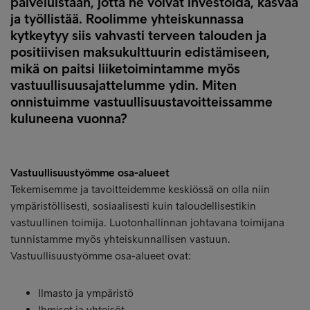
palveluistaan, jotta ne voivat investoida, kasvaa
ja työllistää. Roolimme yhteiskunnassa
kytkeytyy siis vahvasti terveen talouden ja
positiivisen maksukulttuurin edistämiseen,
mikä on paitsi liiketoimintamme myös
vastuullisuusajattelumme ydin. Miten
onnistuimme vastuullisuustavoitteissamme
kuluneena vuonna?
Vastuullisuustyömme osa-alueet
Tekemisemme ja tavoitteidemme keskiössä on olla niin
ympäristöllisesti, sosiaalisesti kuin taloudellisestikin
vastuullinen toimija. Luotonhallinnan johtavana toimijana
tunnistamme myös yhteiskunnallisen vastuun.
Vastuullisuustyömme osa-alueet ovat:
Ilmasto ja ympäristö
Ihmiset ja yhteisöt