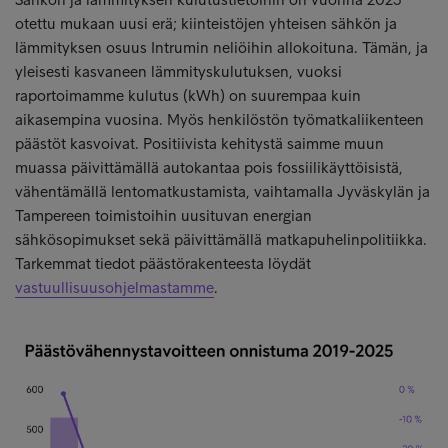
otettu mukaan uusi erä; kiinteistöjen yhteisen sähkön ja
lämmityksen osuus Intrumin neliöihin allokoituna. Tämän, ja
yleisesti kasvaneen lämmityskulutuksen, vuoksi
raportoimamme kulutus (kWh) on suurempaa kuin
aikasempina vuosina. Myös henkilöstön työmatkaliikenteen
päästöt kasvoivat. Positiivista kehitystä saimme muun
muassa päivittämällä autokantaa pois fossiilikäyttöisistä,
vähentämällä lentomatkustamista, vaihtamalla Jyväskylän ja
Tampereen toimistoihin uusituvan energian
sähkösopimukset sekä päivittämällä matkapuhelinpolitiikka.
Tarkemmat tiedot päästörakenteesta löydät
vastuullisuusohjelmastamme
.