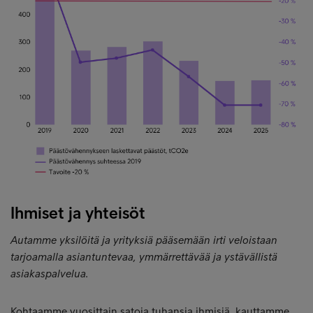
Ihmiset ja yhteisöt
Autamme yksilöitä ja yrityksiä pääsemään irti veloistaan
tarjoamalla asiantuntevaa, ymmärrettävää ja ystävällistä
asiakaspalvelua.
Kohtaamme vuosittain satoja tuhansia ihmisiä, kauttamme