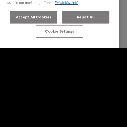
assist in our marketing efforts.
Evästekäytäntö
Accept All Cookies
Reject All
Cookie Settings
Ratkaisut yrityksille
Luottotietopalvelut
Laskunvälitys- ja reskontrapalvelut