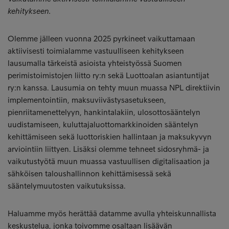
kehitykseen.
Olemme jälleen vuonna 2025 pyrkineet vaikuttamaan
aktiivisesti toimialamme vastuulliseen kehitykseen
lausumalla tärkeistä asioista yhteistyössä Suomen
perimistoimistojen liitto ry:n sekä Luottoalan asiantuntijat
ry:n kanssa. Lausumia on tehty muun muassa NPL direktiivin
implementointiin, maksuviivästysasetukseen,
pienriitamenettelyyn, hankintalakiin, ulosottosääntelyn
uudistamiseen, kuluttajaluottomarkkinoiden sääntelyn
kehittämiseen sekä luottoriskien hallintaan ja maksukyvyn
arviointiin liittyen. Lisäksi olemme tehneet sidosryhmä- ja
vaikutustyötä muun muassa vastuullisen digitalisaation ja
sähköisen taloushallinnon kehittämisessä sekä
sääntelymuutosten vaikutuksissa.
Haluamme myös herättää datamme avulla yhteiskunnallista
keskustelua, jonka toivomme osaltaan lisäävän