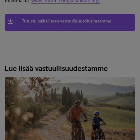
toteumasta:
www.intrum.com/sustainability/
Tutustu paikalliseen vastuullisuusohjelmaamme
Lue lisää vastuullisuudestamme