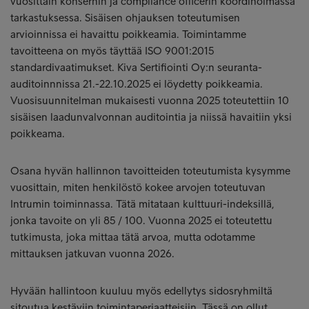
vuosittain konsernin ja compliance officerin koordinoimassa
tarkastuksessa. Sisäisen ohjauksen toteutumisen
arvioinnissa ei havaittu poikkeamia. Toimintamme
tavoitteena on myös täyttää ISO 9001:2015
standardivaatimukset. Kiva Sertifiointi Oy:n seuranta-
auditoinnnissa 21.-22.10.2025 ei löydetty poikkeamia.
Vuosisuunnitelman mukaisesti vuonna 2025 toteutettiin 10
sisäisen laadunvalvonnan auditointia ja niissä havaitiin yksi
poikkeama.
Osana hyvän hallinnon tavoitteiden toteutumista kysymme
vuosittain, miten henkilöstö kokee arvojen toteutuvan
Intrumin toiminnassa. Tätä mitataan kulttuuri-indeksillä,
jonka tavoite on yli 85 / 100. Vuonna 2025 ei toteutettu
tutkimusta, joka mittaa tätä arvoa, mutta odotamme
mittauksen jatkuvan vuonna 2026.
Hyvään hallintoon kuuluu myös edellytys sidosryhmiltä
sitoutua kestäviin toimintaperiaatteisiin. Tässä on ollut