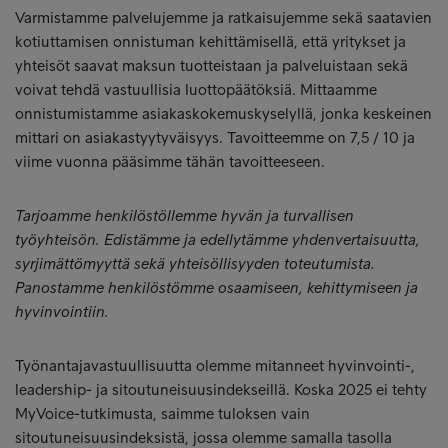
Varmistamme palvelujemme ja ratkaisujemme sekä saatavien
kotiuttamisen onnistuman kehittämisellä, että yritykset ja
yhteisöt saavat maksun tuotteistaan ja palveluistaan sekä
voivat tehdä vastuullisia luottopäätöksiä. Mittaamme
onnistumistamme asiakaskokemuskyselyllä, jonka keskeinen
mittari on asiakastyytyväisyys. Tavoitteemme on 7,5 / 10 ja
viime vuonna pääsimme tähän tavoitteeseen.
Tarjoamme henkilöstöllemme hyvän ja turvallisen
työyhteisön. Edistämme ja edellytämme yhdenvertaisuutta,
syrjimättömyyttä sekä yhteisöllisyyden toteutumista.
Panostamme henkilöstömme osaamiseen, kehittymiseen ja
hyvinvointiin.
Työnantajavastuullisuutta olemme mitanneet hyvinvointi-,
leadership- ja sitoutuneisuusindekseillä. Koska 2025 ei tehty
MyVoice-tutkimusta, saimme tuloksen vain
sitoutuneisuusindeksistä, jossa olemme samalla tasolla