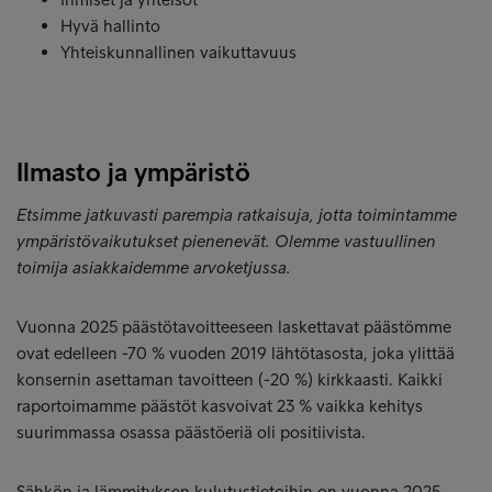
Hyvä hallinto
Yhteiskunnallinen vaikuttavuus
Ilmasto ja ympäristö
Etsimme jatkuvasti parempia ratkaisuja, jotta toimintamme
ympäristövaikutukset pienenevät. Olemme vastuullinen
toimija asiakkaidemme arvoketjussa.
Vuonna 2025 päästötavoitteeseen laskettavat päästömme
ovat edelleen -70 % vuoden 2019 lähtötasosta, joka ylittää
konsernin asettaman tavoitteen (-20 %) kirkkaasti. Kaikki
raportoimamme päästöt kasvoivat 23 % vaikka kehitys
suurimmassa osassa päästöeriä oli positiivista.
Sähkön ja lämmityksen kulutustietoihin on vuonna 2025