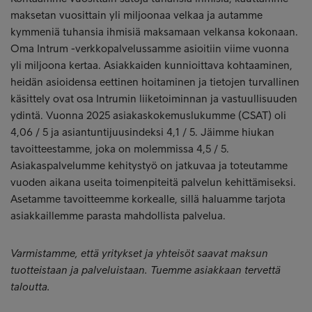
maksetan vuosittain yli miljoonaa velkaa ja autamme
kymmeniä tuhansia ihmisiä maksamaan velkansa kokonaan.
Oma Intrum -verkkopalvelussamme asioitiin viime vuonna
yli miljoona kertaa. Asiakkaiden kunnioittava kohtaaminen,
heidän asioidensa eettinen hoitaminen ja tietojen turvallinen
käsittely ovat osa Intrumin liiketoiminnan ja vastuullisuuden
ydintä. Vuonna 2025 asiakaskokemuslukumme (CSAT) oli
4,06 / 5 ja asiantuntijuusindeksi 4,1 / 5. Jäimme hiukan
tavoitteestamme, joka on molemmissa 4,5 / 5.
Asiakaspalvelumme kehitystyö on jatkuvaa ja toteutamme
vuoden aikana useita toimenpiteitä palvelun kehittämiseksi.
Asetamme tavoitteemme korkealle, sillä haluamme tarjota
asiakkaillemme parasta mahdollista palvelua.
Varmistamme, että yritykset ja yhteisöt saavat maksun
tuotteistaan ja palveluistaan. Tuemme asiakkaan tervettä
taloutta.