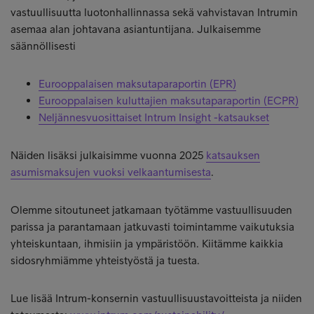
vastuullisuutta luotonhallinnassa sekä vahvistavan Intrumin
asemaa alan johtavana asiantuntijana. Julkaisemme
säännöllisesti
Eurooppalaisen maksutaparaportin (EPR)
Eurooppalaisen kuluttajien maksutaparaportin (ECPR)
Neljännesvuosittaiset Intrum Insight -katsaukset
Näiden lisäksi julkaisimme vuonna 2025
katsauksen
asumismaksujen vuoksi velkaantumisesta
.
Olemme sitoutuneet jatkamaan työtämme vastuullisuuden
parissa ja parantamaan jatkuvasti toimintamme vaikutuksia
yhteiskuntaan, ihmisiin ja ympäristöön. Kiitämme kaikkia
sidosryhmiämme yhteistyöstä ja tuesta.
Lue lisää Intrum-konsernin vastuullisuustavoitteista ja niiden