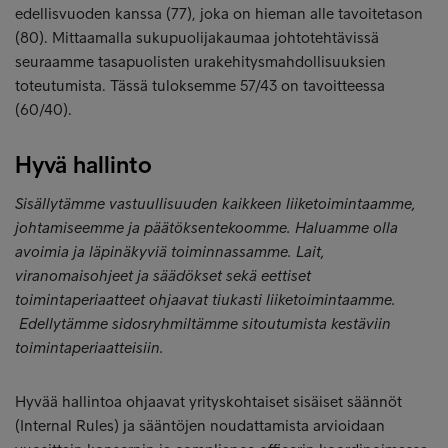
edellisvuoden kanssa (77), joka on hieman alle tavoitetason
(80). Mittaamalla sukupuolijakaumaa johtotehtävissä
seuraamme tasapuolisten urakehitysmahdollisuuksien
toteutumista. Tässä tuloksemme 57/43 on tavoitteessa
(60/40).
Hyvä hallinto
Sisällytämme vastuullisuuden kaikkeen liiketoimintaamme,
johtamiseemme ja päätöksentekoomme. Haluamme olla
avoimia ja läpinäkyviä toiminnassamme. Lait,
viranomaisohjeet ja säädökset sekä eettiset
toimintaperiaatteet ohjaavat tiukasti liiketoimintaamme.
Edellytämme sidosryhmiltämme sitoutumista kestäviin
toimintaperiaatteisiin.
Hyvää hallintoa ohjaavat yrityskohtaiset sisäiset säännöt
(Internal Rules) ja sääntöjen noudattamista arvioidaan