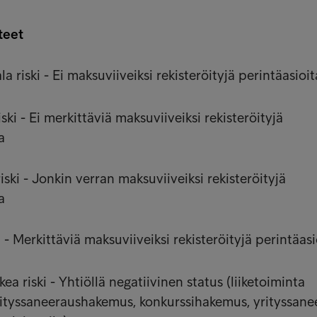
teet
a riski - Ei maksuviiveiksi rekisteröityjä perintäasioit
ski - Ei merkittäviä maksuviiveiksi rekisteröityjä
a
ski - Jonkin verran maksuviiveiksi rekisteröityjä
a
i - Merkittäviä maksuviiveiksi rekisteröityjä perintäasi
kea riski - Yhtiöllä negatiivinen status (liiketoiminta
rityssaneeraushakemus, konkurssihakemus, yrityssane