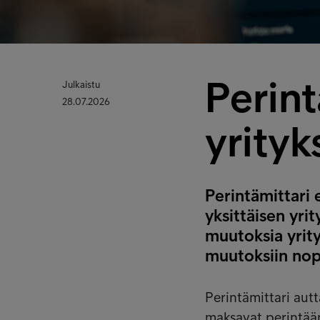
Perint
Julkaistu
28.07.2026
yrity
Perintämittari 
yksittäisen yri
muutoksia yrity
muutoksiin nop
Perintämittari aut
maksavat perintään