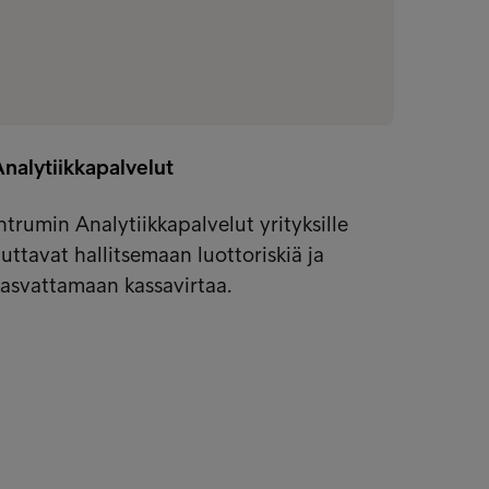
nalytiikkapalvelut
Maksuv
luotto
ntrumin Analytiikkapalvelut yrityksille
uttavat hallitsemaan luottoriskiä ja
Maksuv
asvattamaan kassavirtaa.
asiakk
kokona