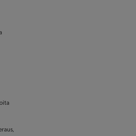
a
oita
eraus,