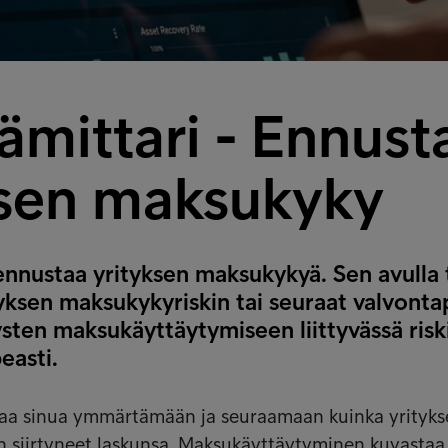
ämittari - Ennust
ksen maksukyky
ennustaa yrityksen maksukykyä. Sen avulla 
tyksen maksukykyriskin tai seuraat valvonta
sten maksukäyttäytymiseen liittyvässä riski
easti.
taa sinua ymmärtämään ja seuraamaan kuinka yrityks
 siirtyneet laskunsa. Maksukäyttäytyminen kuvastaa