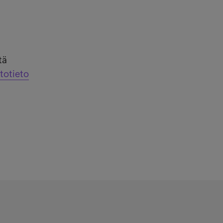
tä
totieto