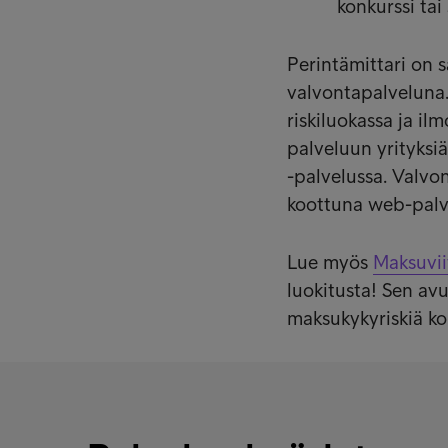
konkurssi tai 
Perintämittari on s
valvontapalveluna.
riskiluokassa ja il
palveluun yrityksiä
-palvelussa. Valvon
koottuna web-palv
Lue myös
Maksuvi
luokitusta! Sen avu
maksukykyriskiä ko