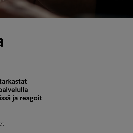
a
tarkastat
palvelulla
ssä ja reagoit
et