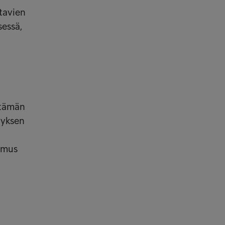
tavien
sessä,
n tämän
ityksen
kemus