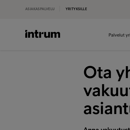
ASIAKASPALVELU
YRITYKSILLE
Palvelut yr
Ota y
vakuu
asiant
Anna vakuutust