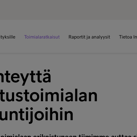
ityksille
Toimialaratkaisut
Raportit ja analyysit
Tietoa I
hteyttä
tustoimialan
untijoihin
oimialaan erikoistuneen tiimimme auttaa s