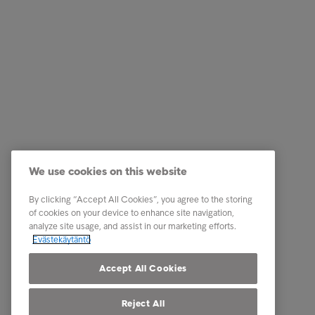
Ratkaisut yrityksille
Pikalinki
Luottotietopalvelut
Ura Intru
Laskunvälitys- ja reskontrapalvelut
Tietoa I
Perintäpalvelut
Ota yhte
We use cookies on this website
Kumppanuuspalvelut
Tunnist
Toimialaratkaisut
Uutiset
By clicking “Accept All Cookies”, you agree to the storing
of cookies on your device to enhance site navigation,
Raportit ja analyysit
Intrum m
analyze site usage, and assist in our marketing efforts.
Evästekäytäntö
Tietosuoj
osapuole
Accept All Cookies
Reject All