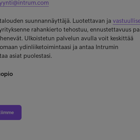
yynti@intrum.com
 talouden suunnannäyttäjä. Luotettavan ja
vastuullis
yrityksenne rahankierto tehostuu, ennustettavuus p
henevät. Ulkoistetun palvelun avulla voit keskittää
t omaan ydinliiketoimintaasi ja antaa Intrumin
taa asiat puolestasi.
uopio
tiimme