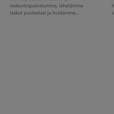
reskontrapalvelumme, lähetämme
laskut puolestasi ja hoidamme…
s
t
Sait
milla
Kir
ntrumista
Inve
yttä
Int
autuminen