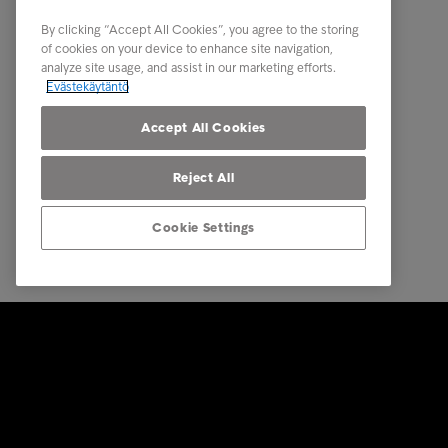
Toimialaratkaisut
Uutiset
By clicking “Accept All Cookies”, you agree to the storing
of cookies on your device to enhance site navigation,
Raportit ja analyysit
Intrum m
analyze site usage, and assist in our marketing efforts.
Evästekäytäntö
Tietosuoj
osapuole
Accept All Cookies
Reject All
Cookie Settings
© Intrum 2025
Tietosuoj