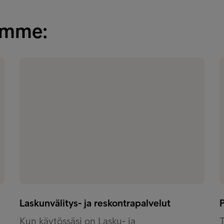
tamme:
Laskunvälitys- ja reskontrapalvelut
P
Kun käytössäsi on Lasku- ja