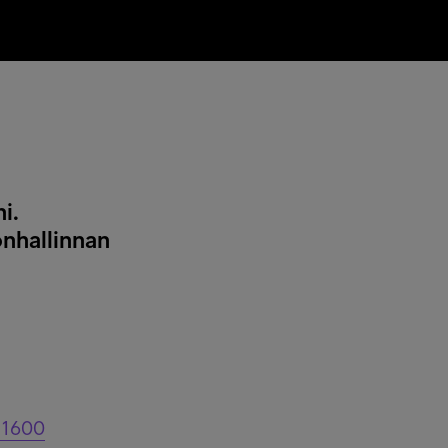
i.
onhallinnan
 1600