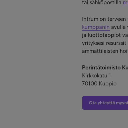
tai sähköpostilla
m
Intrum on terveen
kumppanin
avulla 
ja luottotappiot vä
yrityksesi resurssi
ammattilaisten hoi
Perintätoimisto K
Kirkkokatu 1
70100 Kuopio
Ota yhteyttä myyn