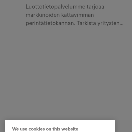
Luottotietopalvelumme tarjoaa
markkinoiden kattavimman
perintätietokannan. Tarkista yritysten…
Ratkaisut yrityksille
Pikalinki
Luottotietopalvelut
Ura Intru
Laskunvälitys- ja reskontrapalvelut
Tietoa I
Perintäpalvelut
Ota yhte
We use cookies on this website
Kumppanuuspalvelut
Tunnist