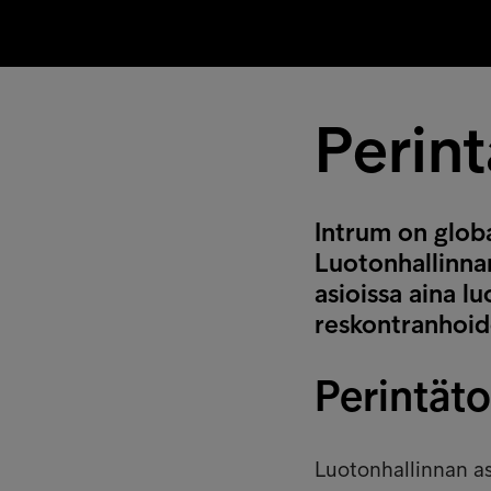
Perin
Intrum on globa
Luotonhallinnan
asioissa aina lu
reskontranhoid
Perintät
Luotonhallinnan a