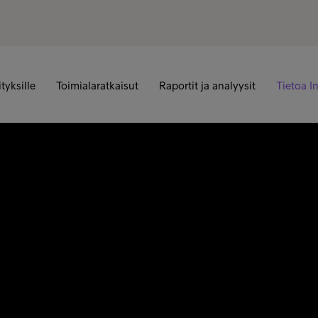
ityksille
Toimialaratkaisut
Raportit ja analyysit
Tietoa I