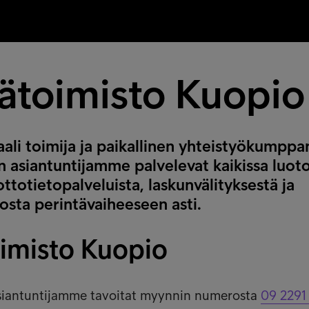
tätoimisto Kuopio
ali toimija ja paikallinen yhteistyökumppan
 asiantuntijamme palvelevat kaikissa luot
ottotietopalveluista, laskunvälityksestä ja
osta perintävaiheeseen asti.
oimisto Kuopio
siantuntijamme tavoitat myynnin numerosta
09 2291