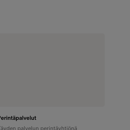
erintäpalvelut
Täyden palvelun perintäyhtiönä