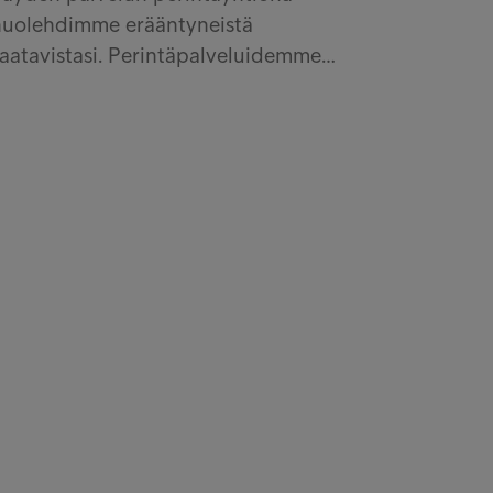
huolehdimme erääntyneistä
aatavistasi. Perintäpalveluidemme…
ko meiltä kirjeen?
jaudu Oma Intrum -palveluun
stor Relations
rum com