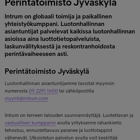
Perintätoimisto Jyväskylä
Intrum on globaali toimija ja paikallinen
yhteistyökumppani. Luotonhallinnan
asiantuntijat palvelevat kaikissa luotonhallinnan
asioissa aina luottotietopalveluista,
laskunvälityksestä ja reskontranhoidosta
perintävaiheeseen asti.
Perintätoimisto Jyväskylä
Luotonhallinnan asiantuntijamme tavoitat myynnin
numerosta
09 2291 1600
tai sähköpostilla
myynti@intrum.com
Intrum on terveen talouden suunnannäyttäjä. Luotettavan ja
vastuullisen kumppanin
avulla yrityksenne rahankierto
tehostuu, ennustettavuus paranee ja luottotappiot
vähenevät. Ulkoistetun palvelun avulla voit keskittää