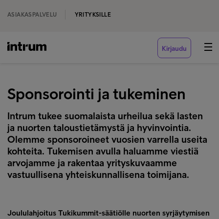
ASIAKASPALVELU
YRITYKSILLE
Kirjaudu
Sponsorointi ja tukeminen
Intrum tukee suomalaista urheilua sekä lasten
ja nuorten taloustietämystä ja hyvinvointia.
Olemme sponsoroineet vuosien varrella useita
kohteita. Tukemisen avulla haluamme viestiä
arvojamme ja rakentaa yrityskuvaamme
vastuullisena yhteiskunnallisena toimijana.
Joululahjoitus Tukikummit-säätiölle nuorten syrjäytymisen