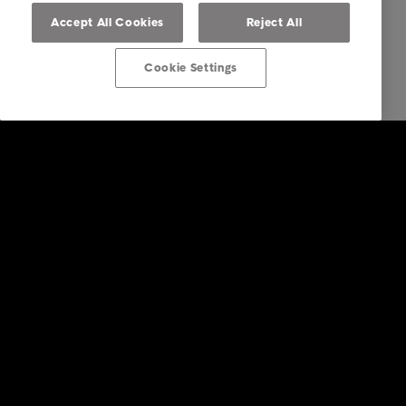
Accept All Cookies
Reject All
Cookie Settings
Ratkaisut yrityksille
Luottotietopalvelut
Laskunvälitys- ja reskontrapalvelut
Perintäpalvelut