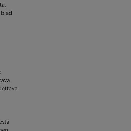
ta,
dblad
t
tava
dettava
estä
hen,