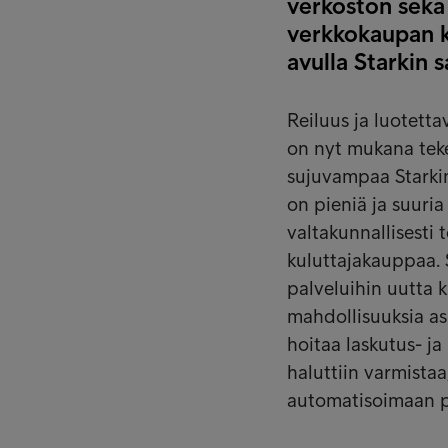
verkoston sekä
verkkokaupan ka
avulla Starkin 
Reiluus ja luotetta
on nyt mukana teke
sujuvampaa Starkin 
on pieniä ja suuria
valtakunnallisesti
kuluttajakauppaa. 
palveluihin uutta k
mahdollisuuksia asi
hoitaa laskutus- j
haluttiin varmista
automatisoimaan pr