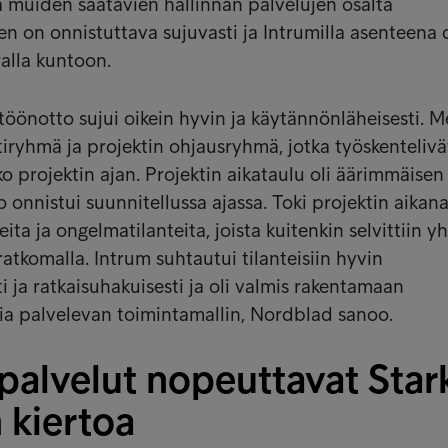
a muiden saatavien hallinnan palvelujen osalta
n on onnistuttava sujuvasti ja Intrumilla asenteena 
ralla kuntoon.
öönotto sujui oikein hyvin ja käytännönläheisesti. Mei
tiryhmä ja projektin ohjausryhmä, jotka työskentelivä
oko projektin ajan. Projektin aikataulu oli äärimmäisen 
 onnistui suunnitellussa ajassa. Toki projektin aikan
teita ja ongelmatilanteita, joista kuitenkin selvittiin 
ratkomalla. Intrum suhtautui tilanteisiin hyvin
 ja ratkaisuhakuisesti ja oli valmis rakentamaan
a palvelevan toimintamallin, Nordblad sanoo.
palvelut nopeuttavat Star
 kiertoa