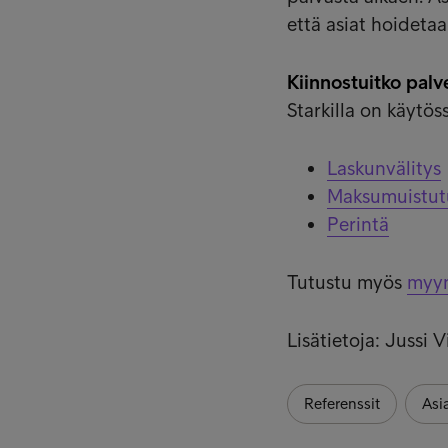
että asiat hoidetaa
Kiinnostuitko pal
Starkilla on käytös
Laskunvälitys
Maksumuistut
Perintä
Tutustu myös
myyn
Lisätietoja: Jussi
Referenssit
Asi