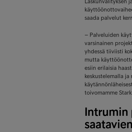
Laskunvälityksen j
käyttöönottovaihee
saada palvelut ker
– Palveluiden käytt
varsinainen projek
yhdessä tiiviisti k
mutta käyttöönotto
esiin erilaisia haas
keskustelemalla ja 
käytännönläheisesti
toivomamme Starki
Intrumin 
saatavien