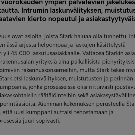
 vuorokauden ympäri palvelevien jakelukes
utta. Intrumin laskunvälityksen, muistutu
saatavien kierto nopeutui ja asiakastyytyväi
vuus ovat asioita, joista Stark haluaa olla tunnettu. I
mässä arjesta helpompaa ja laskujen käsittelystä
yli 45 000 laskutusasiakkaalle. Valtaosa Starkin asia
 rakennusalan yrityksiä aina paikallisista pienyrityksis
 toimiviin rakennuskonserneihin, mutta Stark tekee my
Stark etsi laskunvälityksen, muistutusten ja perinnän
umppania, jonka prosesseissa olisi riittävästi joustav
akaskohtaisiin räätälöinteihin sekä asiakasystävällin
a perintäasioita. Aiemman kokemuksen perusteella Star
a, että uusi kumppani auttaisi tehostamaan ja
osessia juuri sopivasti.