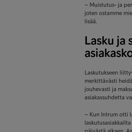
– Muistutus- ja pe
joten ostamme miel
lisää.
Lasku ja
asiakask
Laskutukseen liitty
merkittävästi heid
jouhevasti ja maks
asiakassuhdetta va
– Kun Intrum otti 
laskutusasiakkailt
päivästä alkaen. A