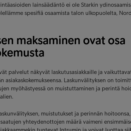
rintäasioiden lainsäädäntö ei ole Starkin ydinosaamis
ellämme spesifiä osaamista talon ulkopuolelta, Nor
 sen maksaminen ovat osa
okemusta
vät palvelut näkyvät laskutusasiakkaille ja vaikuttava
än asiakaskokemukseensa. Laskunvälityksen on toimit
ujen myöhästyessä on muistuttaminen ja perintä hoi
alien.
laskunvälityksen, muistutukset ja perinnän hoitoonsa,
a saatujen yhteydenottojen määrä vaimeni ensimmäis
siakkaammekin tuntevat Intrumin ja voivat luottaa sii