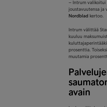
– Intrum valikoitu
joustavuutensa ja 
Nordblad
kertoo.
Intrum välittää St
kuuluu maksumuistu
kuluttajaperintääki
prosenttia. Toiseks
muutamia prosentte
Palveluj
saumaton
avain