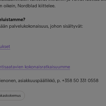
n oikein, Nordblad kiittelee.
veluistamme?
sään palvelukokonaisuus, johon sisältyvät:
ukset
tisaatavien kokonaisratkaisuumme
 Vienonen, asiakkuuspäällikkö, p. +358 50 331 0558
akaskokemus