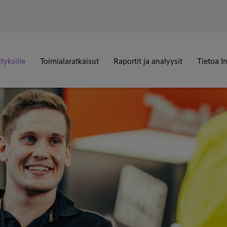
ityksille
Toimialaratkaisut
Raportit ja analyysit
Tietoa I