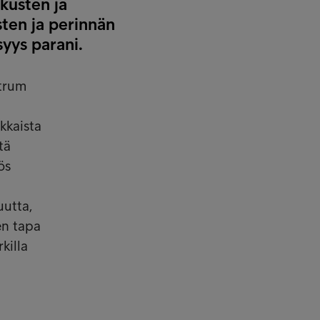
kusten ja
sten ja perinnän
syys parani.
ntrum
kkaista
tä
ös
uutta,
en tapa
killa