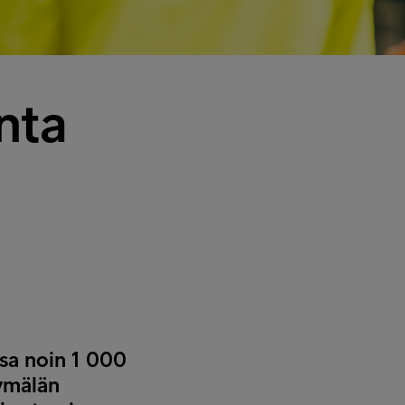
nta
sa noin 1 000
yymälän