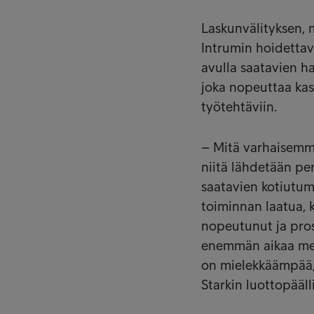
Laskunvälityksen, 
Intrumin hoidettav
avulla saatavien h
joka nopeuttaa kass
työtehtäviin.
– Mitä varhaisemm
niitä lähdetään p
saatavien kotiutum
toiminnan laatua, k
nopeutunut ja pros
enemmän aikaa meil
on mielekkäämpää,
Starkin luottopääl