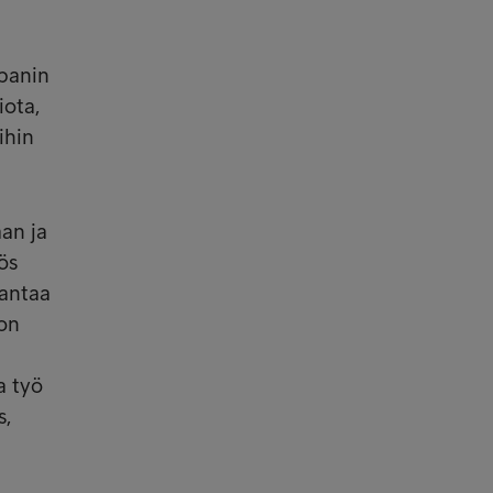
ppanin
iota,
ihin
an ja
ös
rantaa
 on
a työ
s,