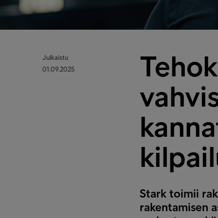
Tehoka
Julkaistu
01.09.2025
vahvis
kanna
kilpai
Stark toimii r
rakentamisen a