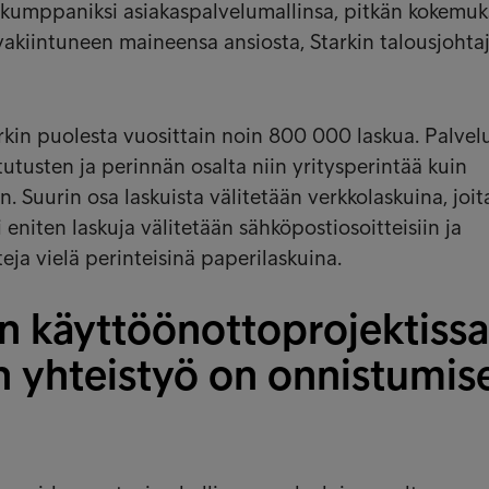
i kumppaniksi asiakaspalvelumallinsa, pitkän kokemuk
vakiintuneen maineensa ansiosta, Starkin talousjohta
arkin puolesta vuosittain noin 800 000 laskua. Palve
tusten ja perinnän osalta niin yritysperintää kuin
n. Suurin osa laskuista välitetään verkkolaskuina, joi
i eniten laskuja välitetään sähköpostiosoitteisiin ja
ja vielä perinteisinä paperilaskuina.
en käyttöönottoprojektissa
 yhteistyö on onnistumis