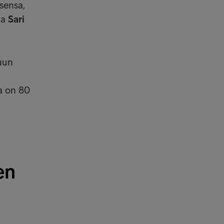
sensa,
ja
Sari
luun
ta on 80
en