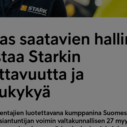
s saatavien halli
taa Starkin
ttavuutta ja
lukykyä
akentajien luotettavana kumppanina Suomes
siantuntijan voimin valtakunnallisen 27 m