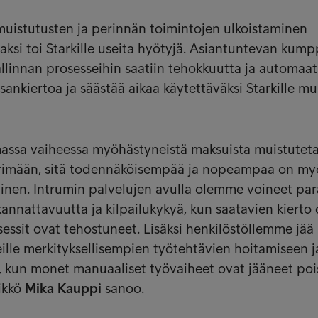
muistutusten ja perinnän toimintojen ulkoistaminen
aksi toi Starkille useita hyötyjä. Asiantuntevan kum
allinnan prosesseihin saatiin tehokkuutta ja automaat
ankiertoa ja säästää aikaa käytettäväksi Starkille mu
assa vaiheessa myöhästyneistä maksuista muistuteta
erimään, sitä todennäköisempää ja nopeampaa on my
inen. Intrumin palvelujen avulla olemme voineet pa
annattavuutta ja kilpailukykyä, kun saatavien kierto
essit ovat tehostuneet. Lisäksi henkilöstöllemme jää
le merkityksellisempien työtehtävien hoitamiseen j
 kun monet manuaaliset työvaiheet ovat jääneet poi
likkö
Mika Kauppi
sanoo.