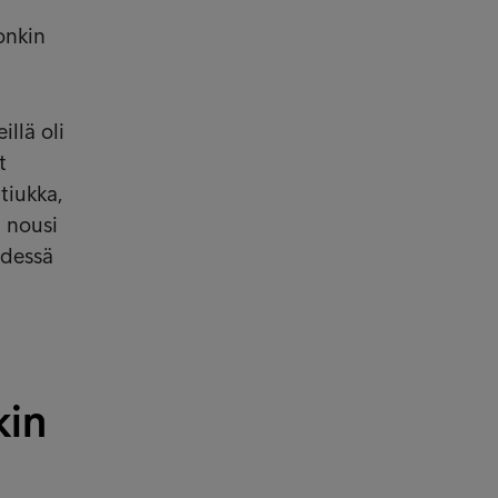
onkin
llä oli
t
tiukka,
a nousi
yhdessä
kin