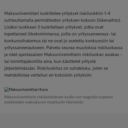
Maksuviivemittari luokittelee yritykset riskiluokkiin 1-4
suhteuttamalla perintätiedon yrityksen kokoon (liikevaihto).
Lisäksi luokkaan 5 luokitellaan yritykset, jotka ovat
lopettaneet liiketoimintansa, joilla on yrityssaneeraus- tai
konkurssihakemus tai ne ovat jo asetettu konkurssiin tai
yrityssaneeraukseen. Palvelu seuraa muutoksia riskiluokassa
ja näet ajantasaisen Maksuviivemittarin riskiluokan asiakas -
tai toimittajakortilla aina, kun käsittelet yritystä
järjestelmässäsi. Riskiluokitus on suhdeluku, joten se
mahdollistaa vertailun eri kokoisiin yrityksiin.
Maksuviivemittarin riskiluokituksen avulla voit reagoida nopeasti
asiakkaiden maksukyvyn muuttuviin tilanteisiin.