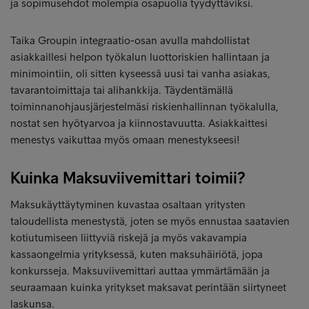
ja sopimusehdot molempia osapuolia tyydyttäviksi.
Taika Groupin integraatio-osan avulla mahdollistat
asiakkaillesi helpon työkalun luottoriskien hallintaan ja
minimointiin, oli sitten kyseessä uusi tai vanha asiakas,
tavarantoimittaja tai alihankkija. Täydentämällä
toiminnanohjausjärjestelmäsi riskienhallinnan työkalulla,
nostat sen hyötyarvoa ja kiinnostavuutta. Asiakkaittesi
menestys vaikuttaa myös omaan menestykseesi!
Kuinka Maksuviivemittari toimii?
Maksukäyttäytyminen kuvastaa osaltaan yritysten
taloudellista menestystä, joten se myös ennustaa saatavien
kotiutumiseen liittyviä riskejä ja myös vakavampia
kassaongelmia yrityksessä, kuten maksuhäiriötä, jopa
konkursseja. Maksuviivemittari auttaa ymmärtämään ja
seuraamaan kuinka yritykset maksavat perintään siirtyneet
laskunsa.