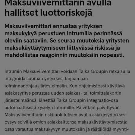
Maksuviivemittarin avulla
hallitset luottoriskejä
Maksuviivemittari ennustaa yrityksen
maksukykyä perustuen Intrumilla perinnässä
oleviin saataviin. Se seuraa muutoksia yritysten
maksukäyttäytymiseen liittyvässä riskissä ja
mahdollistaa reagoinnin muutoksiin nopeasti.
Intrumin Maksuviivemittari voidaan Taika Groupin ratkaisulla
integroida suoraan yrityksesi tarjoamaan
toiminnanohjausjärjestelmään. Kun ohjelmistoasi käyttävä
asiakasyritys perustaa uuden asiakas- tai toimittajakortin
järjestelmäänsä, lähettää Taika Groupin integraatio-osa
automaattisesti kyselyn Intrumille. Päivittäin päivittyvän
Maksuviivemittarin riskiluokituksen avulla asiakasyrityksesi
pysyy selvillä omien asiakkaittensa maksukäyttäytymisestä:
osaa varautua maksukyvyn muutoksiin ja räätälöidä myynti-