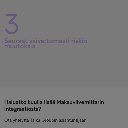
3
Seuraat vaivattomasti riskin
muutoksia
Haluatko kuulla lisää Maksuviivemittarin
integraatiosta?
Ota yhteyttä Taika Groupin asiantuntijaan