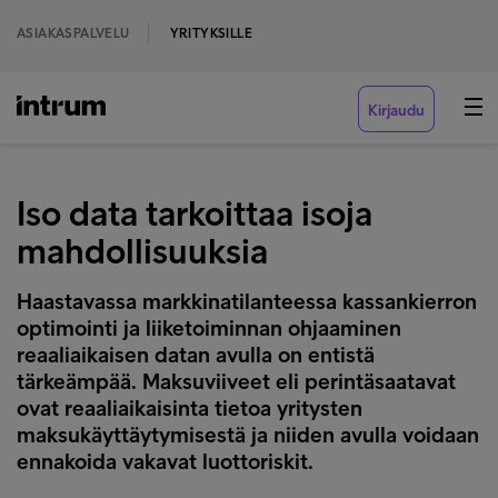
ASIAKASPALVELU
YRITYKSILLE
Kirjaudu
Iso data tarkoittaa isoja
mahdollisuuksia
Haastavassa markkinatilanteessa kassankierron
optimointi ja liiketoiminnan ohjaaminen
reaaliaikaisen datan avulla on entistä
tärkeämpää. Maksuviiveet eli perintäsaatavat
ovat reaaliaikaisinta tietoa yritysten
maksukäyttäytymisestä ja niiden avulla voidaan
ennakoida vakavat luottoriskit.