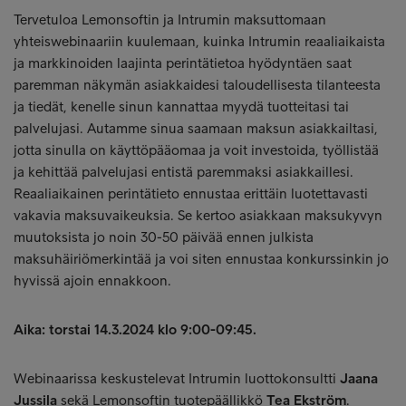
Tervetuloa Lemonsoftin ja Intrumin maksuttomaan
yhteiswebinaariin kuulemaan, kuinka Intrumin reaaliaikaista
ja markkinoiden laajinta perintätietoa hyödyntäen saat
paremman näkymän asiakkaidesi taloudellisesta tilanteesta
ja tiedät, kenelle sinun kannattaa myydä tuotteitasi tai
palvelujasi. Autamme sinua saamaan maksun asiakkailtasi,
jotta sinulla on käyttöpääomaa ja voit investoida, työllistää
ja kehittää palvelujasi entistä paremmaksi asiakkaillesi.
Reaaliaikainen perintätieto ennustaa erittäin luotettavasti
vakavia maksuvaikeuksia. Se kertoo asiakkaan maksukyvyn
muutoksista jo noin 30-50 päivää ennen julkista
maksuhäiriömerkintää ja voi siten ennustaa konkurssinkin jo
hyvissä ajoin ennakkoon.
Aika: torstai 14.3.2024 klo 9:00-09:45.
Webinaarissa keskustelevat Intrumin luottokonsultti
Jaana
Jussila
sekä Lemonsoftin tuotepäällikkö
Tea Ekström
.