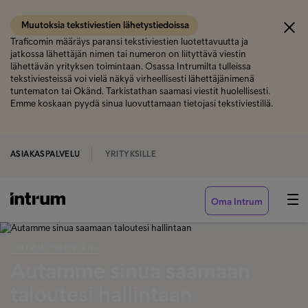
Muutoksia tekstiviestien lähetystiedoissa
Traficomin määräys paransi tekstiviestien luotettavuutta ja
jatkossa lähettäjän nimen tai numeron on liityttävä viestin
lähettävän yrityksen toimintaan. Osassa Intrumilta tulleissa
tekstiviesteissä voi vielä näkyä virheellisesti lähettäjänimenä
tuntematon tai Okänd. Tarkistathan saamasi viestit huolellisesti.
Emme koskaan pyydä sinua luovuttamaan tietojasi tekstiviestillä.
ASIAKASPALVELU
YRITYKSILLE
Oma Intrum
‹ INTRUM YRITYKSENÄ
Autamme sinua saamaan
taloutesi hallintaan