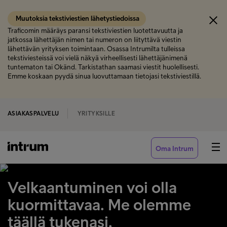
Muutoksia tekstiviestien lähetystiedoissa
Traficomin määräys paransi tekstiviestien luotettavuutta ja
jatkossa lähettäjän nimen tai numeron on liityttävä viestin
lähettävän yrityksen toimintaan. Osassa Intrumilta tulleissa
tekstiviesteissä voi vielä näkyä virheellisesti lähettäjänimenä
tuntematon tai Okänd. Tarkistathan saamasi viestit huolellisesti.
Emme koskaan pyydä sinua luovuttamaan tietojasi tekstiviestillä.
ASIAKASPALVELU
YRITYKSILLE
Oma Intrum
Velkaantuminen voi olla
kuormittavaa. Me olemme
täällä tukenasi.