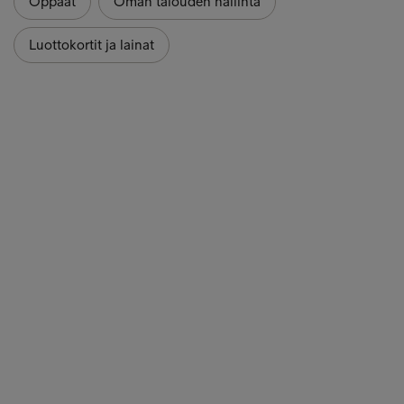
Oppaat
Oman talouden hallinta
Luottokortit ja lainat