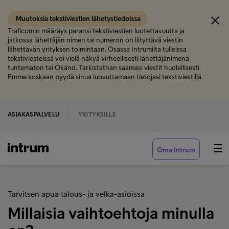
Muutoksia tekstiviestien lähetystiedoissa
Traficomin määräys paransi tekstiviestien luotettavuutta ja
jatkossa lähettäjän nimen tai numeron on liityttävä viestin
lähettävän yrityksen toimintaan. Osassa Intrumilta tulleissa
tekstiviesteissä voi vielä näkyä virheellisesti lähettäjänimenä
tuntematon tai Okänd. Tarkistathan saamasi viestit huolellisesti.
Emme koskaan pyydä sinua luovuttamaan tietojasi tekstiviestillä.
ASIAKASPALVELU
YRITYKSILLE
Oma Intrum
Tarvitsen apua talous- ja velka-asioissa
Millaisia vaihtoehtoja minulla