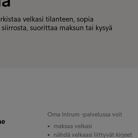
aa
kistaa velkasi tilanteen, sopia
iirrosta, suorittaa maksun tai kysyä
Oma Intrum -palvelussa voit
me
maksaa velkasi
nähdä velkaasi liittyvät kirjeet