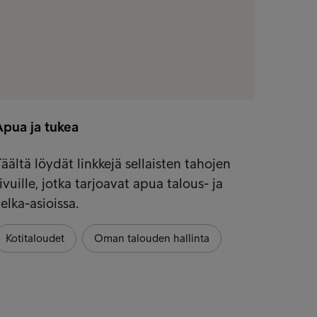
Apua ja tukea
äältä löydät linkkejä sellaisten tahojen
ivuille, jotka tarjoavat apua talous- ja
elka-asioissa.
Kotitaloudet
Oman talouden hallinta