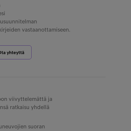
ä
esi
ksusuunnitelman
irjeiden vastaanottamiseen.
ta yhteyttä
on viivyttelemättä ja
ensä ratkaisu yhdellä
luneuvojien suoran