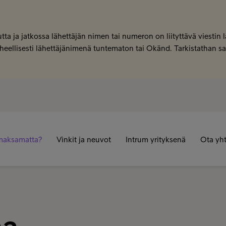
tta ja jatkossa lähettäjän nimen tai numeron on liityttävä viestin
 virheellisesti lähettäjänimenä tuntematon tai Okänd. Tarkistathan 
maksamatta?
Vinkit ja neuvot
Intrum yrityksenä
Ota yht