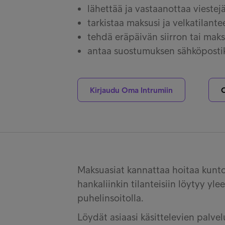
lähettää ja vastaanottaa viestej
tarkistaa maksusi ja velkatilante
tehdä eräpäivän siirron tai ma
antaa suostumuksen sähköpostik
Kirjaudu Oma Intrumiin
O
Maksuasiat kannattaa hoitaa kunto
hankaliinkin tilanteisiin löytyy yle
puhelinsoitolla.
Löydät asiaasi käsittelevien palve