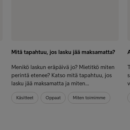
Mitä tapahtuu, jos lasku jää maksamatta?
Menikö laskun eräpäivä jo? Mietitkö miten
T
perintä etenee? Katso mitä tapahtuu, jos
s
lasku jää maksamatta ja miten…
v
Käsitteet
Oppaat
Miten toimimme