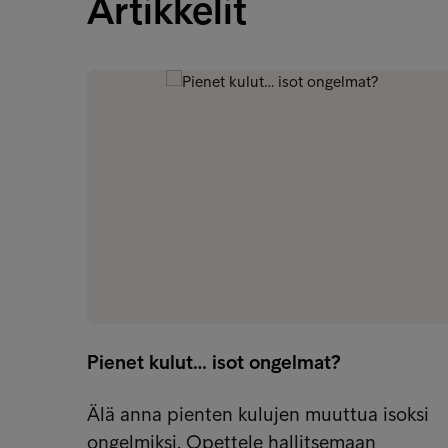
Artikkelit
Pienet kulut… isot ongelmat?
Älä anna pienten kulujen muuttua isoksi
ongelmiksi. Opettele hallitsemaan