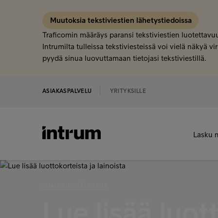
Muutoksia tekstiviestien lähetystiedoissa
Traficomin määräys paransi tekstiviestien luotettavuu
Intrumilta tulleissa tekstiviesteissä voi vielä näkyä
pyydä sinua luovuttamaan tietojasi tekstiviestillä.
ASIAKASPALVELU
YRITYKSILLE
Lasku 
‹ HALUAN LISÄTIETOJA
Lue lisää luot