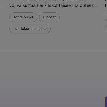
…
voi vaikuttaa henkilökohtaiseen talouteesi…
t
Kotitaloudet
Oppaat
Luottokortit ja lainat