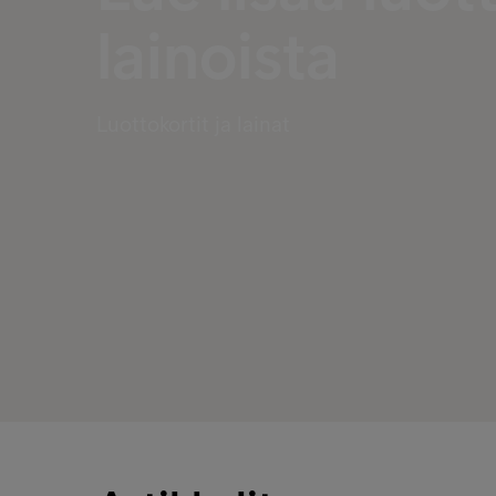
lainoista
Luottokortit ja lainat