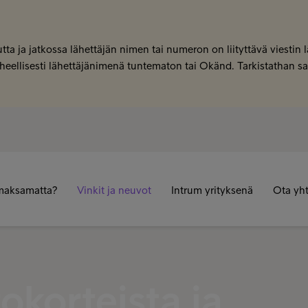
tta ja jatkossa lähettäjän nimen tai numeron on liityttävä viestin
 virheellisesti lähettäjänimenä tuntematon tai Okänd. Tarkistathan 
maksamatta?
Vinkit ja neuvot
Intrum yrityksenä
Ota yht
tokorteista ja