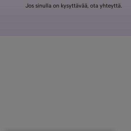
Jos sinulla on kysyttävää, ota yhteyttä.
Asiakaspalvelu
Pikalinki
Lasku maksamatta?
Ura Intru
Haluan maksaa
Tietosuo