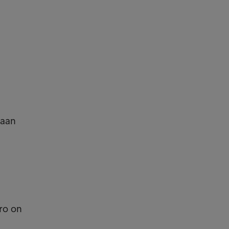
vaan
ero on