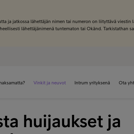
tta ja jatkossa lähettäjän nimen tai numeron on liityttävä viestin
 virheellisesti lähettäjänimenä tuntematon tai Okänd. Tarkistathan 
maksamatta?
Vinkit ja neuvot
Intrum yrityksenä
Ota yht
ta huijaukset ja