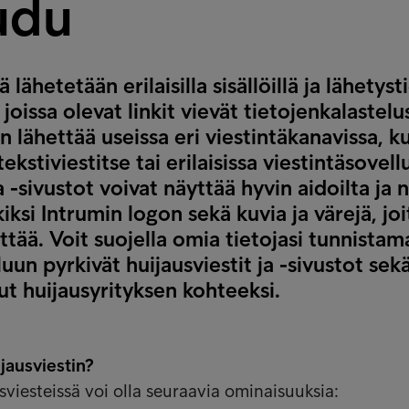
udu
 lähetetään erilaisilla sisällöillä ja lähetyst
 joissa olevat linkit vievät tietojenkalastelu
n lähettää useissa eri viestintäkanavissa, k
ekstiviestitse tai erilaisissa viestintäsovell
a -sivustot voivat näyttää hyvin aidoilta ja 
iksi Intrumin logon sekä kuvia ja värejä, jo
yttää. Voit suojella omia tietojasi tunnistam
luun pyrkivät huijausviestit ja -sivustot sek
dut huijausyrityksen kohteeksi.
ijausviestin?
usviesteissä voi olla seuraavia ominaisuuksia: