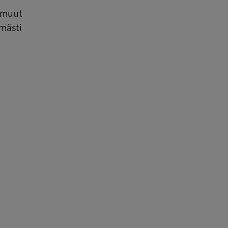
i muut
ömästi