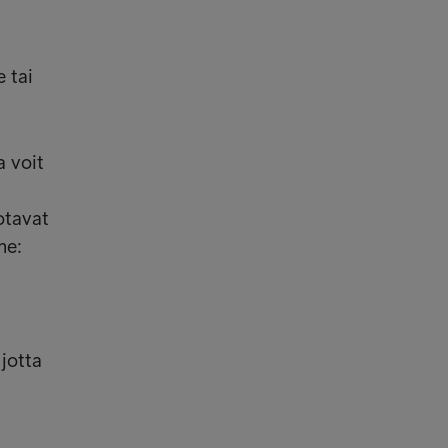
 tai
a voit
otavat
me:
jotta