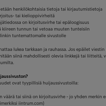
etään henkilökohtaisia tietoja tai kirjautumistietoja
rjoitus- tai kielioppivirheitä
äjätiedossa on kirjoitusvirhe tai epäloogisuus
ä kiireen tunnun tai vetoaa muuten tunteisiin
ä linkin tuntemattomalle sivustolle
nattaa lukea tarkkaan ja rauhassa. Jos epäilet viestin
itään siinä mahdollisesti olevia linkkejä tai liitteitä, 
rumilta.
ijaussivuston?
det ovat tyypillisiä huijaussivustoilla:
n väärä tai siinä on kirjoitusvirhe - jo yhden merkin 
imerkiksi iintrum.com)