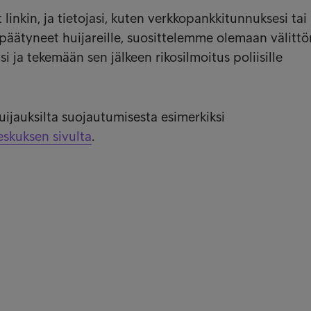
 linkin, ja tietojasi, kuten verkkopankkitunnuksesi ta
 päätyneet huijareille, suosittelemme olemaan välitt
i ja tekemään sen jälkeen rikosilmoitus poliisille
uijauksilta suojautumisesta esimerkiksi
eskuksen sivulta
.