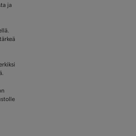
ta ja
llä.
tärkeä
erkiksi
ä.
on
ustolle