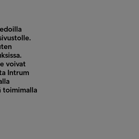
iedoilla
sivustolle.
uten
uksissa.
ne voivat
ita Intrum
alla
ä toimimalla