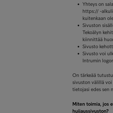
Yhteys on sala
https:// -alkul
kuitenkaan ole
Sivuston sisäll
Tekoälyn kehit
kiinnittää hu
Sivusto kehott
Sivusto voi ulk
Intrumin logon,
On tärkeää tutustua
sivuston välillä voi
tietojasi edes sen n
Miten toimia, jos 
huijaussivuston?