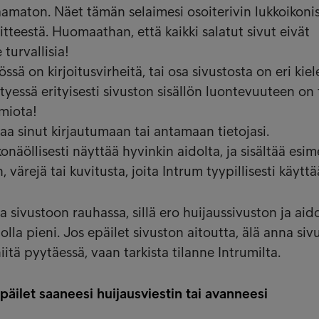
amaton. Näet tämän selaimesi osoiterivin lukkoikonis
iitteestä. Huomaathan, että kaikki salatut sivut eivät
 turvallisia!
össä on kirjoitusvirheitä, tai osa sivustosta on eri kiele
tyessä erityisesti sivuston sisällön luontevuuteen on 
omiota!
aa sinut kirjautumaan tai antamaan tietojasi.
onäöllisesti näyttää hyvinkin aidolta, ja sisältää esim
 värejä tai kuvitusta, joita Intrum tyypillisesti käyttä
 sivustoon rauhassa, sillä ero huijaussivuston ja aid
 olla pieni. Jos epäilet sivuston aitoutta, älä anna siv
iitä pyytäessä, vaan tarkista tilanne Intrumilta.
epäilet saaneesi huijausviestin tai avanneesi