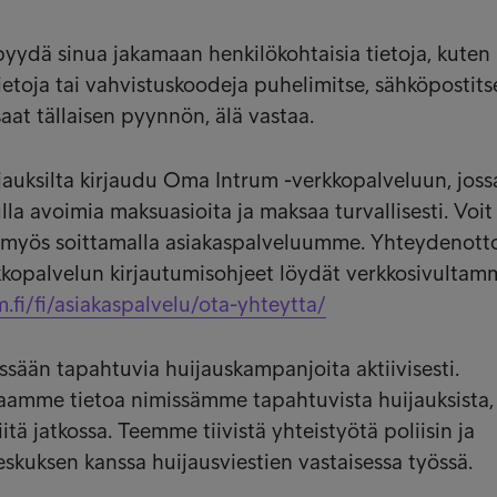
pyydä sinua jakamaan henkilökohtaisia tietoja, kuten
etoja tai vahvistuskoodeja puhelimitse, sähköpostitse
 saat tällaisen pyynnön, älä vastaa.
jauksilta kirjaudu Oma Intrum -verkkopalveluun, joss
ulla avoimia maksuasioita ja maksaa turvallisesti. Voit
si myös soittamalla asiakaspalveluumme. Yhteydenott
rkkopalvelun kirjautumisohjeet löydät verkkosivultam
.fi/fi/asiakaspalvelu/ota-yhteytta/
ssään tapahtuvia huijauskampanjoita aktiivisesti.
mme tietoa nimissämme tapahtuvista huijauksista, 
tä jatkossa. Teemme tiivistä yhteistyötä poliisin ja
eskuksen kanssa huijausviestien vastaisessa työssä.