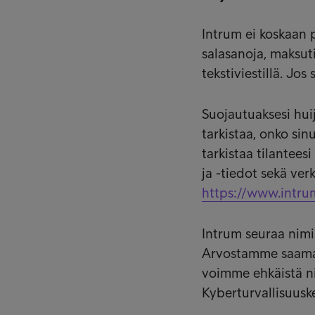
Intrum ei koskaan 
salasanoja, maksuti
tekstiviestillä. Jos
Suojautuaksesi hui
tarkistaa, onko sin
tarkistaa tilantee
ja -tiedot sekä ve
https://www.intrum
Intrum seuraa nimi
Arvostamme saamaa
voimme ehkäistä nii
Kyberturvallisuusk