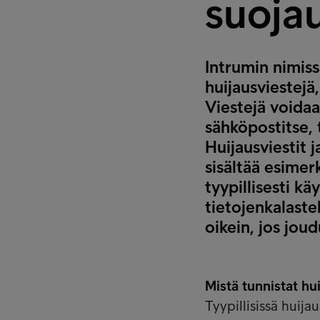
suoja
Intrumin nimissä
huijausviestejä,
Viestejä voidaa
sähköpostitse, t
Huijausviestit j
sisältää esimerk
tyypillisesti kä
tietojenkalaste
oikein, jos jou
Mistä tunnistat hu
Tyypillisissä huija