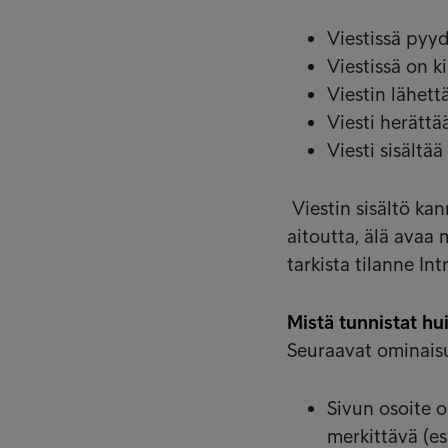
Viestissä pyyd
Viestissä on ki
Viestin lähett
Viesti herättä
Viesti sisältä
Viestin sisältö kan
aitoutta, älä avaa m
tarkista tilanne Int
Mistä tunnistat hu
Seuraavat ominaisuu
Sivun osoite o
merkittävä (es