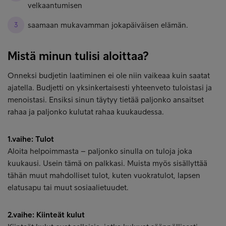
velkaantumisen
saamaan mukavamman jokapäiväisen elämän.
Mistä minun tulisi aloittaa?
Onneksi budjetin laatiminen ei ole niin vaikeaa kuin saatat
ajatella. Budjetti on yksinkertaisesti yhteenveto tuloistasi ja
menoistasi. Ensiksi sinun täytyy tietää paljonko ansaitset
rahaa ja paljonko kulutat rahaa kuukaudessa.
1.vaihe: Tulot
Aloita helpoimmasta – paljonko sinulla on tuloja joka
kuukausi. Usein tämä on palkkasi. Muista myös sisällyttää
tähän muut mahdolliset tulot, kuten vuokratulot, lapsen
elatusapu tai muut sosiaalietuudet.
2.vaihe: Kiinteät kulut