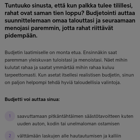
Tuntuuko sinusta, että kun palkka tulee tilillesi,
rahat ovat saman tien loppu? Budjetointi auttaa
suunnittelemaan omaa talouttasi ja seuraamaan
menojasi paremmin, jotta rahat riittävät
pidempään.
Budjetin laatimiselle on monta etua. Ensinnäkin saat
paremman yleiskuvan tuloistasi ja menoistasi. Näet mihin
kulutat rahaa ja saatat ymmärtää mihin rahaa kuluu
tarpeettomasti. Kun asetat itsellesi realistisen budjetin, sinun
on paljon helpompi tehdä hyviä taloudellisia valintoja.
Budjetti voi auttaa sinua:
saavuttamaan pitkäntähtäimen säästötavoitteen kuten
uuden auton, kodin tai unelmaloman ostamisen
välttämään laskujen alle hautautumisen ja kalliin