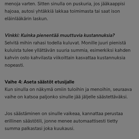
menoja varten. Sitten sinulla on puskuria, jos jääkaappisi
hajoaa, autosi yhtäkkiä lakkaa toimimasta tai saat ison
eläinlääkärin laskun.
Vinkki: Kuinka pienentää muuttuvia kustannuksia?
Selvitä mihin rahasi todella kuluvat. Monille juuri pienistä
kuluista tulee yllättävän suuria summia, esimerkiksi kahden
kahvin osto kahvilasta viikoittain kasvattaa kustannuksia
nopeasti.
Vaihe 4: Aseta säästöt etusijalle
Kun sinulla on näkymä omiin tuloihin ja menoihin, seuraava
vaihe on katsoa paljonko sinulle jää jäljelle säästettäväksi.
Jos säästäminen on sinulle vaikeaa, kannattaa perustaa
erillinen säästötili, jonne menee automaattisesti tietty
summa palkastasi joka kuukausi.