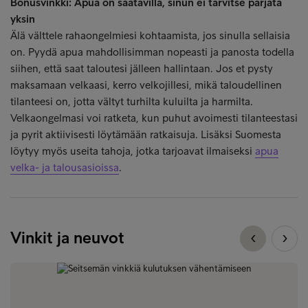
Bonusvinkki: Apua on saatavilla, sinun ei tarvitse pärjätä
yksin
Älä välttele rahaongelmiesi kohtaamista, jos sinulla sellaisia
on. Pyydä apua mahdollisimman nopeasti ja panosta todella
siihen, että saat taloutesi jälleen hallintaan. Jos et pysty
maksamaan velkaasi, kerro velkojillesi, mikä taloudellinen
tilanteesi on, jotta vältyt turhilta kuluilta ja harmilta.
Velkaongelmasi voi ratketa, kun puhut avoimesti tilanteestasi
ja pyrit aktiivisesti löytämään ratkaisuja. Lisäksi Suomesta
löytyy myös useita tahoja, jotka tarjoavat ilmaiseksi
apua
velka- ja talousasioissa
.
Vinkit ja neuvot