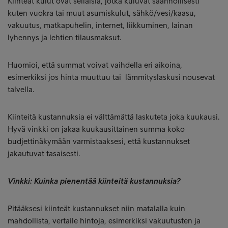
Kiinteät kulut ovat sellaisia, jotka kuluvat säännöllisesti
kuten vuokra tai muut asumiskulut, sähkö/vesi/kaasu,
vakuutus, matkapuhelin, internet, liikkuminen, lainan
lyhennys ja lehtien tilausmaksut.
Huomioi, että summat voivat vaihdella eri aikoina,
esimerkiksi jos hinta muuttuu tai lämmityslaskusi nousevat
talvella.
Kiinteitä kustannuksia ei välttämättä laskuteta joka kuukausi.
Hyvä vinkki on jakaa kuukausittainen summa koko
budjettinäkymään varmistaaksesi, että kustannukset
jakautuvat tasaisesti.
Vinkki: Kuinka pienentää kiinteitä kustannuksia?
Pitääksesi kiinteät kustannukset niin matalalla kuin
mahdollista, vertaile hintoja, esimerkiksi vakuutusten ja