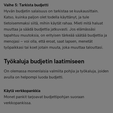
Vaihe 5: Tarkista budjetti
Hyvän budjetin salaisuus on tarkistaa se kuukausittain.
Katso, kuinka paljon olet todella käyttänyt, ja tule
tietoisemmaksi siitä, mihin käytät rahaa. Mieti mitä haluat
muuttaa ja säädä budjettia jatkuvasti. Jos elämässäsi
tapahtuu muutoksia, on erityisen tärkeää säätää budjettia ja
menojasi – voi olla, että eroat, saat lapsen, menetät
työpaikkasi tai koet jotain muuta, joka muuttaa talouttasi.
Työkaluja budjetin laatimiseen
On olemassa monenlaisia valmiita pohjia ja työkaluja, joiden
avulla on helpompi luoda budjetti.
Käytä verkkopankkia
Monet pankit tarjoavat budjettipohjan suoraan
verkkopankissa.