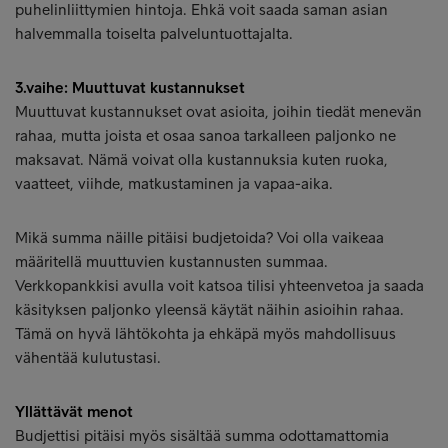
puhelinliittymien hintoja. Ehkä voit saada saman asian
halvemmalla toiselta palveluntuottajalta.
3.vaihe: Muuttuvat kustannukset
Muuttuvat kustannukset ovat asioita, joihin tiedät menevän
rahaa, mutta joista et osaa sanoa tarkalleen paljonko ne
maksavat. Nämä voivat olla kustannuksia kuten ruoka,
vaatteet, viihde, matkustaminen ja vapaa-aika.
Mikä summa näille pitäisi budjetoida? Voi olla vaikeaa
määritellä muuttuvien kustannusten summaa.
Verkkopankkisi avulla voit katsoa tilisi yhteenvetoa ja saada
käsityksen paljonko yleensä käytät näihin asioihin rahaa.
Tämä on hyvä lähtökohta ja ehkäpä myös mahdollisuus
vähentää kulutustasi.
Yllättävät menot
Budjettisi pitäisi myös sisältää summa odottamattomia