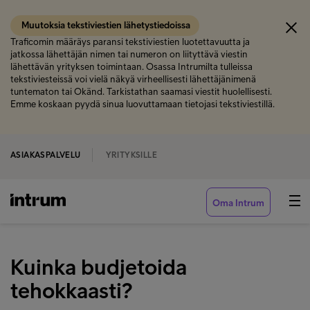
Muutoksia tekstiviestien lähetystiedoissa
Traficomin määräys paransi tekstiviestien luotettavuutta ja
jatkossa lähettäjän nimen tai numeron on liityttävä viestin
lähettävän yrityksen toimintaan. Osassa Intrumilta tulleissa
tekstiviesteissä voi vielä näkyä virheellisesti lähettäjänimenä
tuntematon tai Okänd. Tarkistathan saamasi viestit huolellisesti.
Emme koskaan pyydä sinua luovuttamaan tietojasi tekstiviestillä.
ASIAKASPALVELU
YRITYKSILLE
Oma Intrum
Kuinka budjetoida
tehokkaasti?