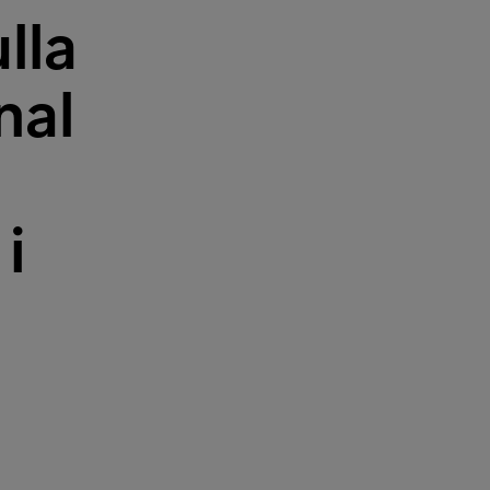
lla
nal
i