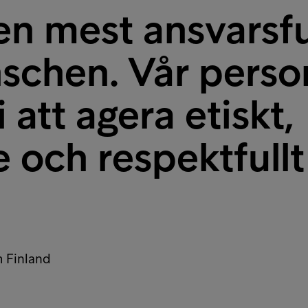
den mest ansvarsfu
nschen. Vår perso
 att agera etiskt,
ch respektfullt 
m Finland