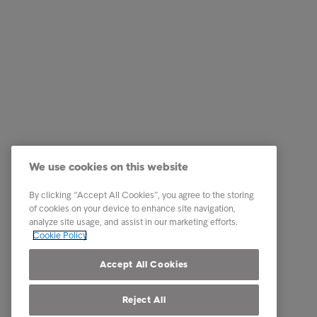
Företagstjänster
Genväga
We use cookies on this website
Kreditupplysningstjänst
Ta konta
Faktura- och reskontratjänst
Våra ma
By clicking “Accept All Cookies”, you agree to the storing
of cookies on your device to enhance site navigation,
Inkasso och kravhantering
analyze site usage, and assist in our marketing efforts.
Cookie Policy
Om Intrum
Accept All Cookies
Reject All