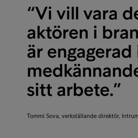
“Vi vill vara 
aktören i bra
är engagerad i
medkännande o
sitt arbete.”
Tommi Sova, verkställande direktör, Intru