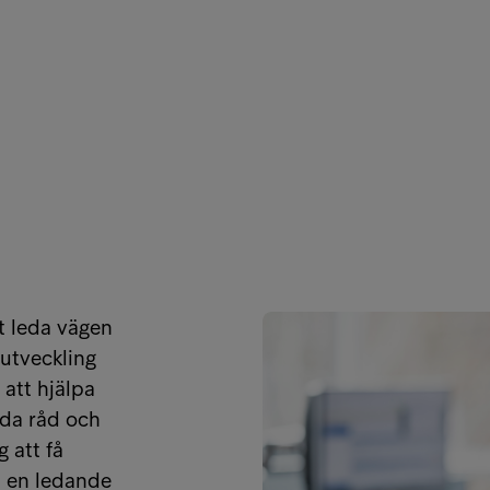
t leda vägen
 utveckling
att hjälpa
uda råd och
 att få
m en ledande