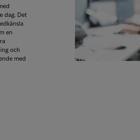
 med
e dag. Det
medkänsla
om en
ra
ring och
roende med