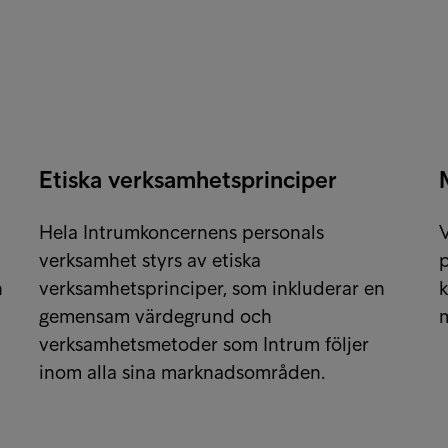
Etiska verksamhetsprinciper
Hela Intrumkoncernens personals
V
verksamhet styrs av etiska
p
h
verksamhetsprinciper, som inkluderar en
k
gemensam värdegrund och
m
verksamhetsmetoder som Intrum följer
inom alla sina marknadsområden.