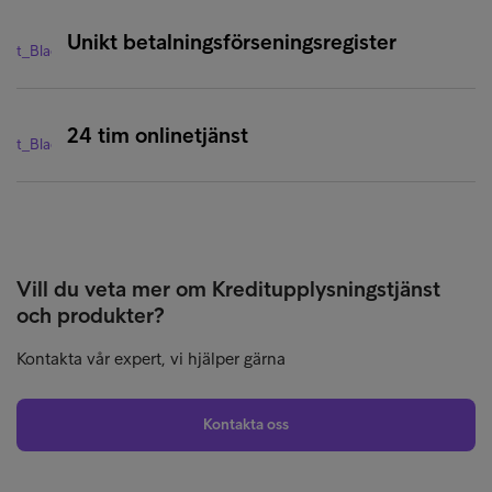
och ett bredare produktutbud. För avtalsfrågor lämna
Unikt betalningsförseningsregister
dina kontaktuppgifter via länken nedan, så kontaktar vi
dig inom kort.
Lämna en
kontaktförfrågan
24 tim onlinetjänst
Vill du veta mer om Kreditupplysningstjänst
och produkter?
Kontakta vår expert, vi hjälper gärna
Kontakta oss