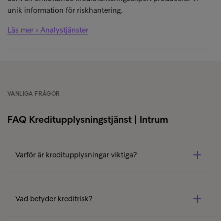
unik information för riskhantering.
Läs mer › Analystjänster
VANLIGA FRÅGOR
FAQ Kreditupplysningstjänst | Intrum
Varför är kreditupplysningar viktiga?
Därför att du känner dina intressenter och hanterar
kreditrisker effektivt! Att kontrollera kreditinformation är
Vad betyder kreditrisk?
en del av ansvarsfull kredithandel. Ibland kämpar
företag och privatpersoner med sena betalningar eller