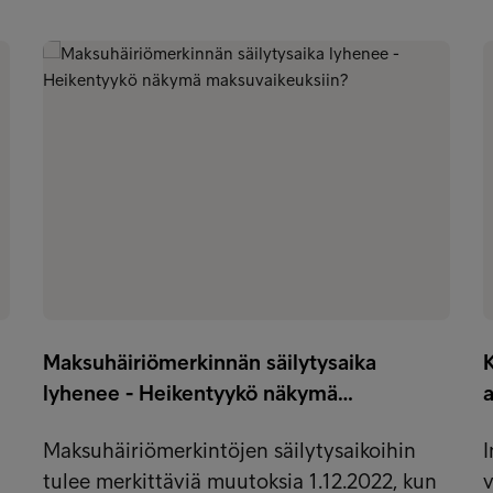
Maksuhäiriömerkinnän säilytysaika
K
lyhenee - Heikentyykö näkymä…
Maksuhäiriömerkintöjen säilytysaikoihin
I
tulee merkittäviä muutoksia 1.12.2022, kun
v