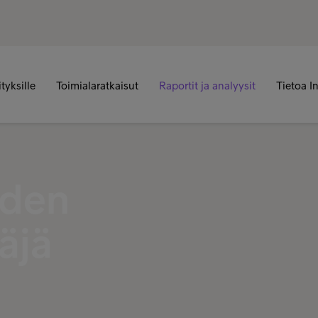
ityksille
Toimialaratkaisut
Raportit ja analyysit
Tietoa I
uden
äjä