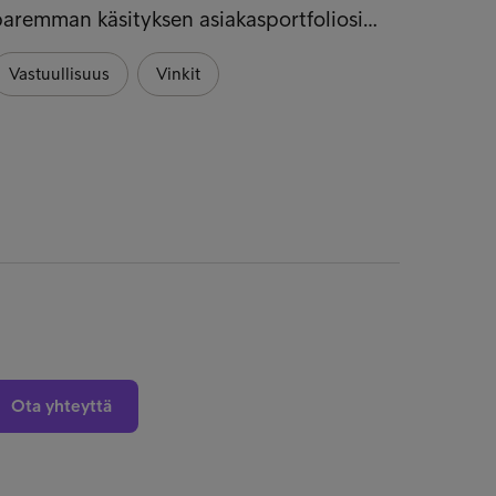
aremman käsityksen asiakasportfoliosi…
yrityk
räätäl
Vastuullisuus
Vinkit
Vastu
Ota yhteyttä