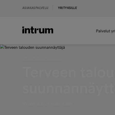
ASIAKASPALVELU
YRITYKSILLE
Palvelut yr
‹ INTRUM INSIGHT Q4/2025
Terveen talo
suunnannäytt
Vinkit luotonhallintaan