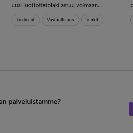
uusi luottotietolaki astuu voimaan…
p
Lakiasiat
Vastuullisuus
Vinkit
nnan palveluistamme?