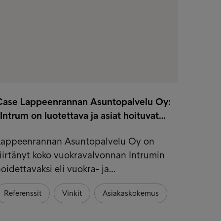
Case Lappeenrannan Asuntopalvelu Oy:
Tieto l
Intrum on luotettava ja asiat hoituvat…
saavut
Lappeenrannan Asuntopalvelu Oy on
Valvon
iirtänyt koko vuokravalvonnan Intrumin
muide
oidettavaksi eli vuokra- ja…
taloud
Referenssit
Vinkit
Asiakaskokemus
Vinkit