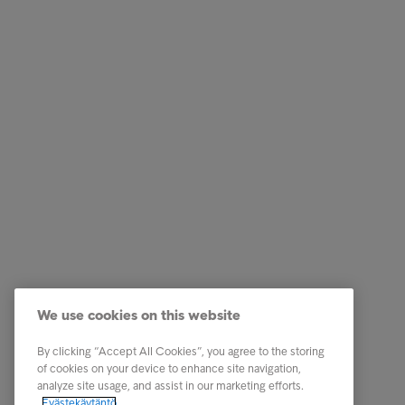
Ratkaisut yrityksille
Pikalinki
Luottotietopalvelut
Ura Intru
Laskunvälitys- ja reskontrapalvelut
Tietoa I
Perintäpalvelut
Ota yhte
We use cookies on this website
Kumppanuuspalvelut
Tunnist
Toimialaratkaisut
Uutiset
By clicking “Accept All Cookies”, you agree to the storing
of cookies on your device to enhance site navigation,
Raportit ja analyysit
Intrum m
analyze site usage, and assist in our marketing efforts.
Evästekäytäntö