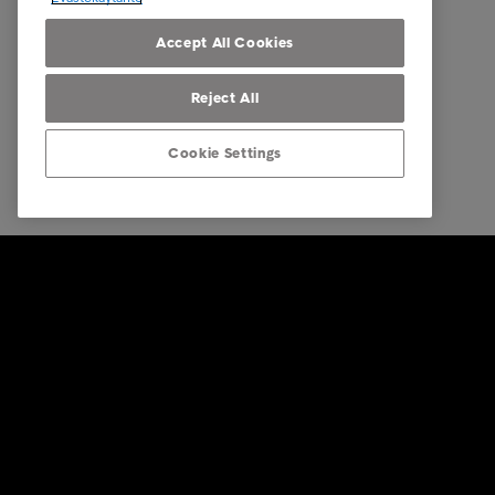
Tietosuoj
osapuole
Accept All Cookies
Reject All
Cookie Settings
© Intrum 2025
Tietosuoj