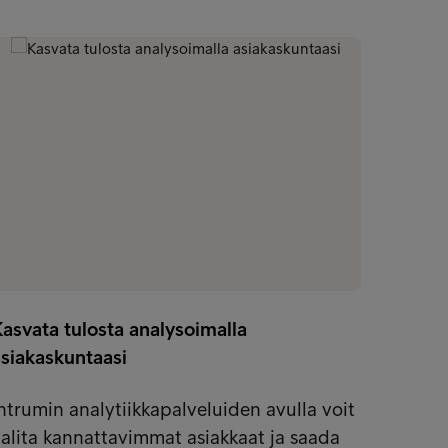
asvata tulosta analysoimalla
asiakaskuntaasi
Maksut
maksu
ntrumin analytiikkapalveluiden avulla voit
alita kannattavimmat asiakkaat ja saada
Maksut