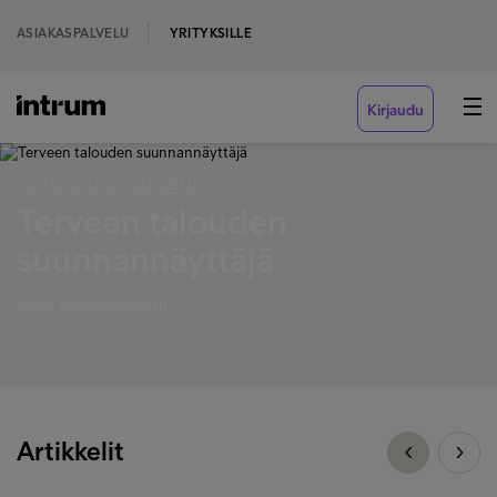
ASIAKASPALVELU
YRITYKSILLE
Kirjaudu
‹ JATKUVA LUOTTOSUOSITUS
Terveen talouden
suunnannäyttäjä
Vinkit luotonhallintaan
Artikkelit